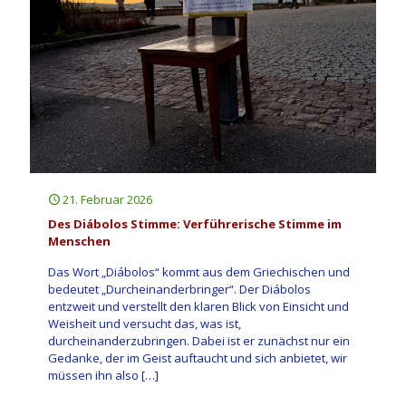
21. Februar 2026
Des Diábolos Stimme: Verführerische Stimme im
Menschen
Das Wort „Diábolos“ kommt aus dem Griechischen und
bedeutet „Durcheinanderbringer“. Der Diábolos
entzweit und verstellt den klaren Blick von Einsicht und
Weisheit und versucht das, was ist,
durcheinanderzubringen. Dabei ist er zunächst nur ein
Gedanke, der im Geist auftaucht und sich anbietet, wir
müssen ihn also
[…]