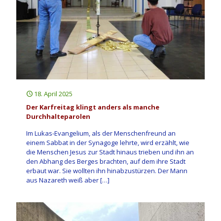
18. April 2025
Der Karfreitag klingt anders als manche
Durchhalteparolen
Im Lukas-Evangelium, als der Menschenfreund an
einem Sabbat in der Synagoge lehrte, wird erzählt, wie
die Menschen Jesus zur Stadt hinaus trieben und ihn an
den Abhang des Berges brachten, auf dem ihre Stadt
erbaut war. Sie wollten ihn hinabzustürzen. Der Mann
aus Nazareth weiß aber
[…]