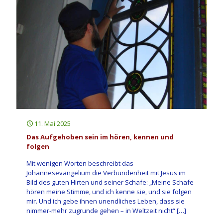
11. Mai 2025
Das Aufgehoben sein im hören, kennen und
folgen
Mit wenigen Worten beschreibt das
Johannesevangelium die Verbundenheit mit Jesus im
Bild des guten Hirten und seiner Schafe: „Meine Schafe
hören meine Stimme, und ich kenne sie, und sie folgen
mir. Und ich gebe ihnen unendliches Leben, dass sie
nimmer-mehr zugrunde gehen – in Weltzeit nicht“
[…]