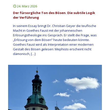
24. März 2026
Der fürsorgliche Ton des Bösen. Die subtile Logik
der Verführung
In seinem Essay bringt Dr. Christian Geyer die teuflische
Macht in Goethes Faust mit der johanneischen
Erlösungstheologie ins Gespräch. Er stellt die Frage, was
„Erlösung von dem Bösen“ heute bedeuten könnte.
Goethes Faust wird als Interpretation einer modernen
Gestalt des Bösen gelesen: Mephisto erscheint nicht
dämonisch,
[…]