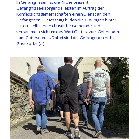
In Gefängnissen ist die Kirche präsent.
Gefängnisseelsorgende leisten im Auftrag der
Konfessionsgemeinschaften einen Dienst an den
Gefangenen. Gleichzeitig bilden die Gläubigen hinter
Gittern selbst eine christliche Gemeinde und
versammeln sich um das Wort Gottes, zum Gebet oder
zum Gottesdienst. Dabei sind die Gefangenen nicht
Gäste oder
[…]