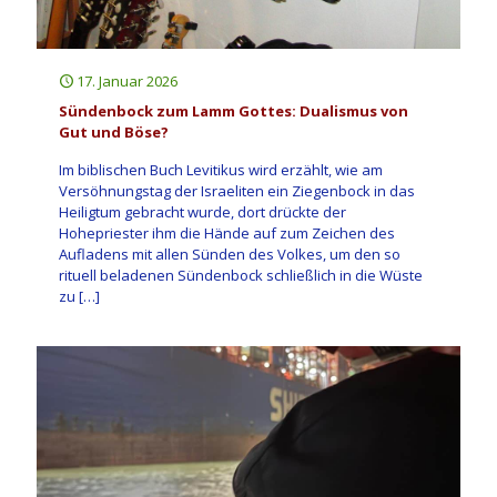
17. Januar 2026
Sündenbock zum Lamm Gottes: Dualismus von
Gut und Böse?
Im biblischen Buch Levitikus wird erzählt, wie am
Versöhnungstag der Israeliten ein Ziegenbock in das
Heiligtum gebracht wurde, dort drückte der
Hohepriester ihm die Hände auf zum Zeichen des
Aufladens mit allen Sünden des Volkes, um den so
rituell beladenen Sündenbock schließlich in die Wüste
zu
[…]