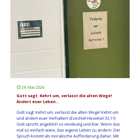
29. Mai 2026
Gott sagt: Kehrt um, verlasst die alten Wege!
Ändert euer Leben…
Gott sagt: Kehrt um, verlasst die alten Wege! Kehrt um
und ändert euer Verhalten! (Ezechiel Hesekiel 33,11)
Gott spricht angeblich so eindeutig und klar. Wenn das
mal so einfach wäre, das eigene Leben zu ändern. Der
Spruch kommt als moralische Aufforderung daher. Mit