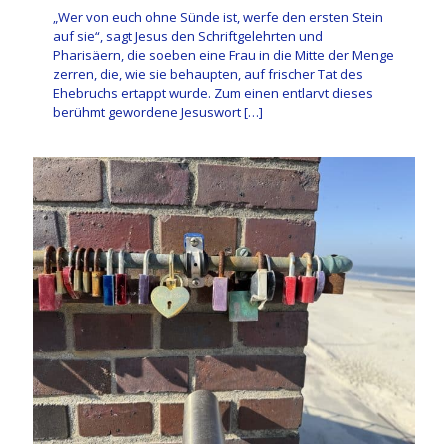
„Wer von euch ohne Sünde ist, werfe den ersten Stein
auf sie“, sagt Jesus den Schriftgelehrten und
Pharisäern, die soeben eine Frau in die Mitte der Menge
zerren, die, wie sie behaupten, auf frischer Tat des
Ehebruchs ertappt wurde. Zum einen entlarvt dieses
berühmt gewordene Jesuswort
[…]