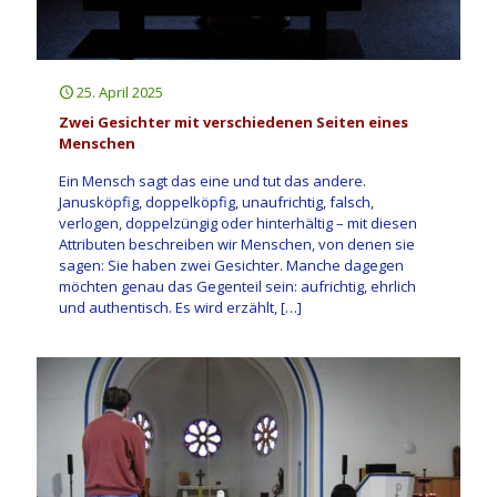
25. April 2025
Zwei Gesichter mit verschiedenen Seiten eines
Menschen
Ein Mensch sagt das eine und tut das andere.
Janusköpfig, doppelköpfig, unaufrichtig, falsch,
verlogen, doppelzüngig oder hinterhältig – mit diesen
Attributen beschreiben wir Menschen, von denen sie
sagen: Sie haben zwei Gesichter. Manche dagegen
möchten genau das Gegenteil sein: aufrichtig, ehrlich
und authentisch. Es wird erzählt,
[…]