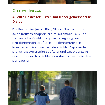
4. November 2023
All eure Gesichter: Täter und Opfer gemeinsam im
Dialog
Der Restorative Justice Film „All eure Gesichter“ hat
seine Deutschlandpremiere im Dezember 2023. Der
französische Kinofilm zeigt die Begegnung von
Betroffenen von Straftaten und den verurteilten
Inhaftierten. Das „zwischen den Stühlen“ spielende
Drama lässt verurteilte Straftäter und Geschädigte in
einem moderierten Stuhlkreis verbal zusammentreffen.
Den zweiten
[…]