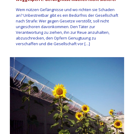
Wem nützen Gefängnisse und wo richten sie Schaden
an? Unbestreitbar gibt es ein Bedürfnis der Gesellschaft
nach Strafe: Wer gegen Gesetze verstößt, soll nicht
ungeschoren davonkommen. Den Täter zur
Verantwortung zu ziehen, ihn zur Reue anzuhalten,
abzuschrecken, den Opfern Genugtuung zu
verschaffen und die Gesellschaft vor
[…]