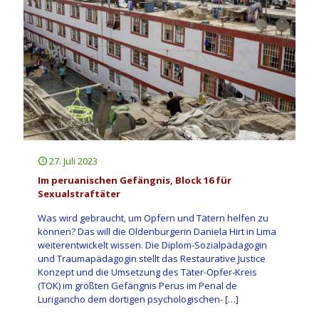
27. Juli 2023
Im peruanischen Gefängnis, Block 16 für
Sexualstraftäter
Was wird gebraucht, um Opfern und Tätern helfen zu
können? Das will die Oldenburgerin Daniela Hirt in Lima
weiterentwickelt wissen. Die Diplom-Sozialpädagogin
und Traumapädagogin stellt das Restaurative Justice
Konzept und die Umsetzung des Täter-Opfer-Kreis
(TOK) im größten Gefängnis Perus im Penal de
Lurigancho dem dortigen psychologischen-
[…]