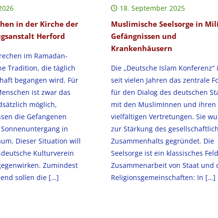
2026
18. September 2025
hen in der Kirche der
Muslimische Seelsorge in Mili
ugsanstalt Herford
Gefängnissen und
Krankenhäusern
brechen im Ramadan-
e Tradition, die täglich
Die „Deutsche Islam Konferenz“ i
haft begangen wird. Für
seit vielen Jahren das zentrale 
Menschen ist zwar das
für den Dialog des deutschen St
sätzlich möglich,
mit den MuslimInnen und ihren
essen die Gefangenen
vielfältigen Vertretungen. Sie w
h Sonnenuntergang in
zur Stärkung des gesellschaftlic
um. Dieser Situation will
Zusammenhalts gegründet. Die
-deutsche Kulturverein
Seelsorge ist ein klassisches Fel
gegenwirken. Zumindest
Zusammenarbeit von Staat und 
end sollen die
[…]
Religionsgemeinschaften: In
[…]