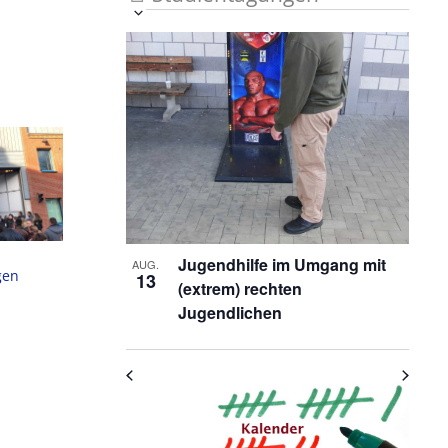
Veranstaltung
Ansichten-
Datum
List
auswählen.
Ansichten-
Navigation
Navigation
of
Veranstaltungen
in
Photo
View
Jugendhilfe im Umgang mit
AUG.
gen
13
(extrem) rechten
Jugendlichen