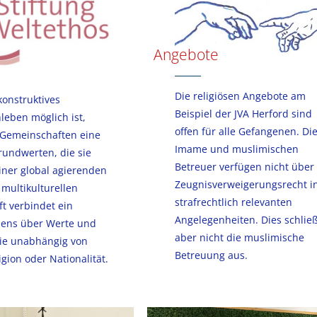
Angebote
Die religiösen Angebote am
konstruktives
Beispiel der JVA Herford sind
eben möglich ist,
offen für alle Gefangenen. Di
 Gemeinschaften eine
Imame und muslimischen
rundwerten, die sie
Betreuer verfügen nicht über
einer global agierenden
Zeugnisverweigerungsrecht i
 multikulturellen
strafrechtlich relevanten
ft verbindet ein
Angelegenheiten. Dies schlie
ens über Werte und
aber nicht die muslimische
ie unabhängig von
Betreuung aus.
igion oder Nationalität.