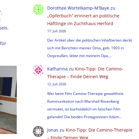
Dorothee Wortelkamp-M'Baye
zu
“,
„Opferbuch“ erinnert an politische
t
Häftlinge im Zuchthaus Herford
sels.
17. Juli 2026
Der Artikel über die politischen Inhaftierten deckt
für
sich mit Berichten meiner Oma, geb. 1903 in
Ostpreußen, lebte mit meinem Opa,…
Katharina
zu
Kino-Tipp: Die Camino-
Therapie – Finde Deinen Weg
12. Juli 2026
Wer beim Film Camino-Therapie gewaltfreie
Kommunikation nach Marshall Rosenberg
vermutet, ist buchstäblich im falschen Film
gelandet! Die beiden Protagonisten Adam…
Jonas
zu
Kino-Tipp: Die Camino-Therapie
– Finde Deinen Weg