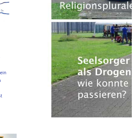
e
 ein
n
ßt