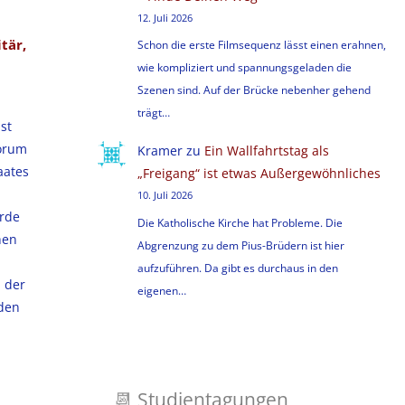
12. Juli 2026
tär,
Schon die erste Filmsequenz lässt einen erahnen,
wie kompliziert und spannungsgeladen die
Szenen sind. Auf der Brücke nebenher gehend
trägt…
st
Forum
Kramer
zu
Ein Wallfahrtstag als
aates
„Freigang“ ist etwas Außergewöhnliches
10. Juli 2026
urde
Die Katholische Kirche hat Probleme. Die
hen
Abgrenzung zu dem Pius-Brüdern ist hier
aufzuführen. Da gibt es durchaus in den
d der
eigenen…
den
📆
Studientagungen