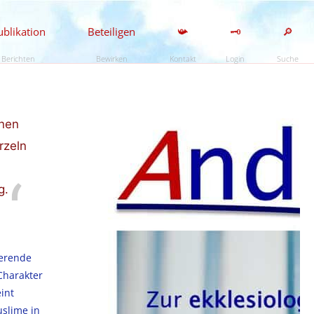
ublikation
Beteiligen
📯
🗝️
🔎
Berichten
Bewirken
Kontakt
Login
Suche
nnen
rzeln
g.
ierende
Charakter
int
uslime in