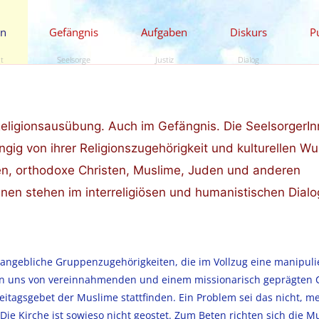
en
Gefängnis
Aufgaben
Diskurs
P
ät
Seelsorge
Justiz
Dialog
 Religionsausübung. Auch im Gefängnis. Die SeelsorgerI
ngig von ihrer Religionszugehörigkeit und kulturellen Wu
n, orthodoxe Christen, Muslime, Juden und anderen
en stehen im interreligiösen und humanistischen Dialo
angebliche Gruppenzugehörigkeiten, die im Vollzug eine manipul
n uns von vereinnahmenden und einem missionarisch geprägten 
itagsgebet der Muslime stattfinden. Ein Problem sei das nicht, me
Die Kirche ist sowieso nicht geostet. Zum Beten richten sich die M