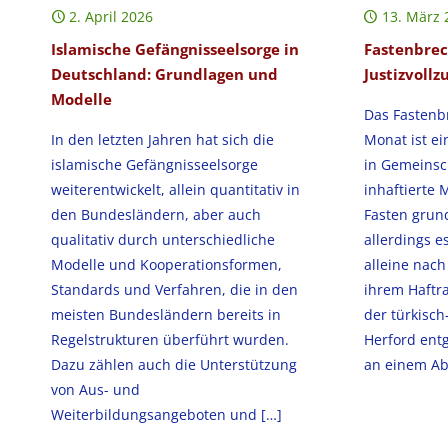
2. April 2026
13. März 
Islamische Gefängnisseelsorge in
Fastenbrec
Deutschland: Grundlagen und
Justizvollz
Modelle
Das Fasten
In den letzten Jahren hat sich die
Monat ist ein
islamische Gefängnisseelsorge
in Gemeinsc
weiterentwickelt, allein quantitativ in
inhaftierte 
den Bundesländern, aber auch
Fasten grund
qualitativ durch unterschiedliche
allerdings 
Modelle und Kooperationsformen,
alleine nac
Standards und Verfahren, die in den
ihrem Haftra
meisten Bundesländern bereits in
der türkisch
Regelstrukturen überführt wurden.
Herford ent
Dazu zählen auch die Unterstützung
an einem Ab
von Aus- und
Weiterbildungsangeboten und
[…]