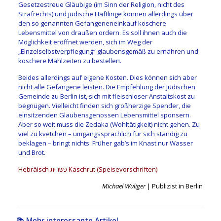
Gesetzestreue Gläubige (im Sinn der Religion, nicht des
Strafrechts) und jüdische Häftlinge können allerdings über
den so genannten Gefangeneneinkauf koschere
Lebensmittel von draußen ordern. Es soll ihnen auch die
Möglichkeit eröffnet werden, sich im Weg der
„Einzelselbstverpflegung“ glaubensgemäß zu ernähren und
koschere Mahlzeiten zu bestellen.
Beides allerdings auf eigene Kosten. Dies können sich aber
nicht alle Gefangene leisten. Die Empfehlung der Jüdischen
Gemeinde zu Berlin ist, sich mit fleischloser Anstaltskost zu
begnügen. Vielleicht finden sich großherzige Spender, die
einsitzenden Glaubensgenossen Lebensmittel sponsern.
Aber so weit muss die Zedaka (Wohltätigkeit) nicht gehen. Zu
viel zu kvetchen – umgangssprachlich für sich ständig zu
beklagen – bringt nichts: Früher gab’s im Knast nur Wasser
und Brot.
Hebräisch כַּשְרוּת Kaschrut (Speisevorschriften)
Michael Wuliger
| Publizist in Berlin
📚 Mehr interessante Artikel...