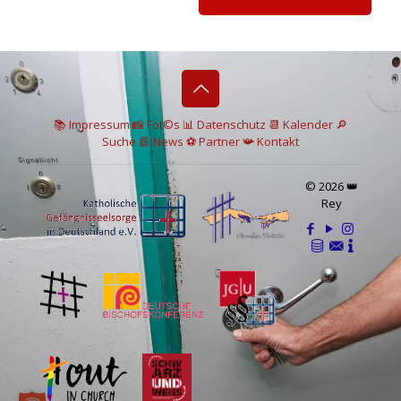
📚 I
mpressum
📸
Fot©s
📊
Datenschutz
📆 Kalender
🔎
Suche
📘 News
⚽
Partner
📯
Kontakt
© 2026 👑
Rey