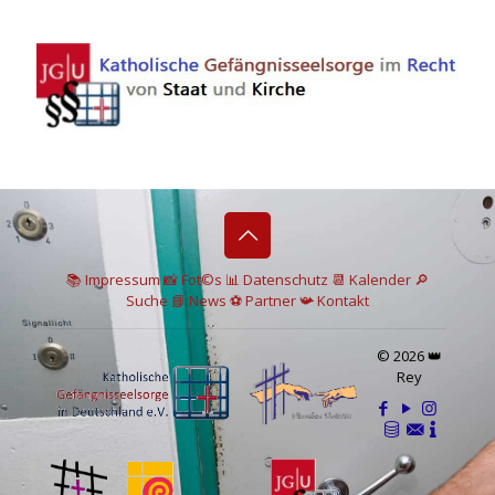
📚 I
mpressum
📸
Fot©s
📊
Datenschutz
📆 Kalender
🔎
Suche
📘 News
⚽
Partner
📯
Kontakt
© 2026 👑
Rey