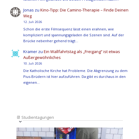
Jonas
zu
Kino-Tipp: Die Camino-Therapie – Finde Deinen
Weg
12. Juli 2026
Schon die erste Filmsequenz lässt einen erahnen, wie
kompliziert und spannungsgeladen die Szenen sind. Auf der
Brücke nebenher gehend trägt…
Kramer
zu
Ein Wallfahrtstag als „Freigang“ ist etwas
Außergewöhnliches
10. Juli 2026
Die Katholische Kirche hat Probleme. Die Abgrenzung zu dem
Pius-Brüdern ist hier aufzuführen. Da gibt es durchaus in den
eigenen…
📆
Studientagungen
Veranstaltung
Ansichten-
Datum
Ansichten-
Navigation
List
auswählen.
Navigation
of