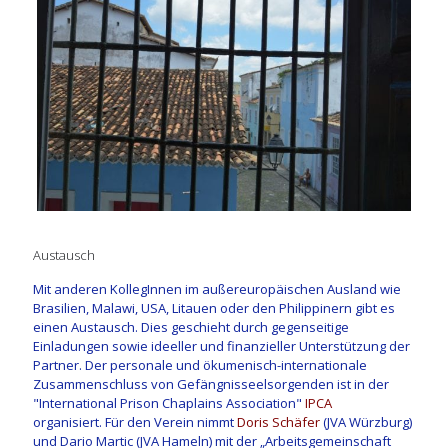
Austausch
Mit anderen KollegInnen im außereuropäischen Ausland wie
Brasilien, Malawi, USA, Litauen oder den Philippinern gibt es
einen Austausch. Dies geschieht durch gegenseitige
Einladungen sowie ideeller und finanzieller Unterstützung der
Partner. Der personale und ökumenisch-internationale
Zusammenschluss von Gefängnisseelsorgenden ist in der
"International Prison Chaplains Association"
IPCA
organisiert.
Für den Verein nimmt
Doris Schäfer
(JVA Würzburg)
und Dario Martic (JVA Hameln) mit der „Arbeitsgemeinschaft