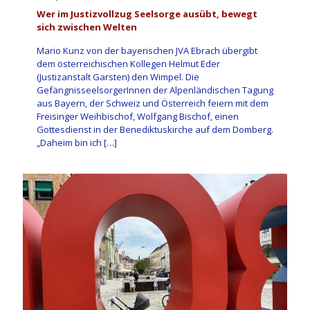
Wer im Justizvollzug Seelsorge ausübt, bewegt
sich zwischen Welten
Mario Kunz von der bayerischen JVA Ebrach übergibt
dem österreichischen Kollegen Helmut Eder
(Justizanstalt Garsten) den Wimpel. Die
GefängnisseelsorgerInnen der Alpenländischen Tagung
aus Bayern, der Schweiz und Österreich feiern mit dem
Freisinger Weihbischof, Wolfgang Bischof, einen
Gottesdienst in der Benediktuskirche auf dem Domberg.
„Daheim bin ich
[…]