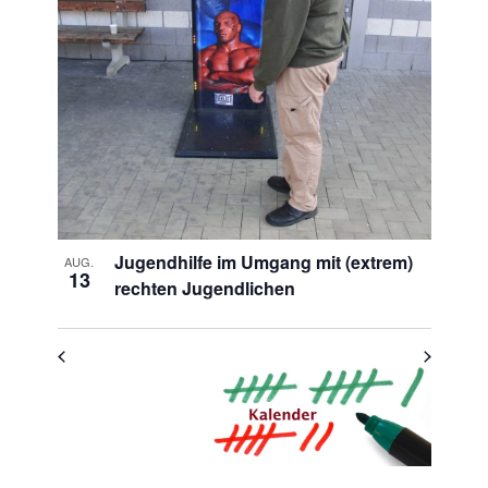
Veranstaltungen
in
Photo
View
Jugendhilfe im Umgang mit (extrem)
AUG.
13
rechten Jugendlichen