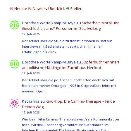
📅 Neuste
📝 News
🔍
Überblick
⛑
Stellen
Dorothee Wortelkamp-M'Baye
zu
Sicherheit, Moral und
Geschlecht: trans* Personen im Strafvollzug
17. Juli 2026
Der Artikel über die Studie zu trans*Personen in Haft aus
Interviews mit Bediensteten deckt sich mit meinen
Erfahrungen bis 2025…
Dorothee Wortelkamp-M'Baye
zu
„Opferbuch“ erinnert
an politische Häftlinge im Zuchthaus Herford
17. Juli 2026
Der Artikel über die politischen Inhaftierten deckt sich mit
Berichten meiner Oma, geb. 1903 in Ostpreußen, lebte mit
meinem Opa,…
Katharina
zu
Kino-Tipp: Die Camino-Therapie – Finde
Deinen Weg
12. Juli 2026
Wer beim Film Camino-Therapie gewaltfreie Kommunikation
nach Marshall Rosenberg vermutet, ist buchstäblich im
falschen Film gelandet! Die beiden Protagonisten Adam…