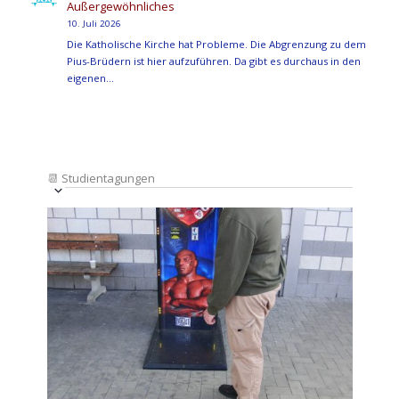
Außergewöhnliches
10. Juli 2026
Die Katholische Kirche hat Probleme. Die Abgrenzung zu dem
Pius-Brüdern ist hier aufzuführen. Da gibt es durchaus in den
eigenen…
📆
Studientagungen
Veranstaltung
Ansichten-
Datum
Ansichten-
Navigation
List
auswählen.
Navigation
of
Veranstaltungen
in
Photo
View