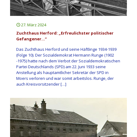
27. März 2024
Zuchthaus Herford: „Erfreulichster politischer
Gefangener…“
Das Zuchthaus Herford und seine Häftlinge 1934-1939
(Folge 10). Der Sozialdemokrat Hermann Runge (1902
-1975) hatte nach dem Verbot der Sozialdemokratischen
Partei Deutschlands (SPD) am 22. Juni 1933 seine
Anstellung als hauptamtlicher Sekretär der SPD in
Moers verloren und war somit arbeitslos. Runge, der
auch Kreisvorsitzender
[…]