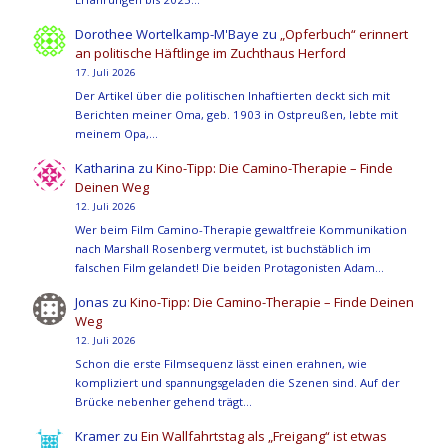
Dorothee Wortelkamp-M'Baye
zu
„Opferbuch“ erinnert
an politische Häftlinge im Zuchthaus Herford
17. Juli 2026
Der Artikel über die politischen Inhaftierten deckt sich mit
Berichten meiner Oma, geb. 1903 in Ostpreußen, lebte mit
meinem Opa,…
Katharina
zu
Kino-Tipp: Die Camino-Therapie – Finde
Deinen Weg
12. Juli 2026
Wer beim Film Camino-Therapie gewaltfreie Kommunikation
nach Marshall Rosenberg vermutet, ist buchstäblich im
falschen Film gelandet! Die beiden Protagonisten Adam…
Jonas
zu
Kino-Tipp: Die Camino-Therapie – Finde Deinen
Weg
12. Juli 2026
Schon die erste Filmsequenz lässt einen erahnen, wie
kompliziert und spannungsgeladen die Szenen sind. Auf der
Brücke nebenher gehend trägt…
Kramer
zu
Ein Wallfahrtstag als „Freigang“ ist etwas