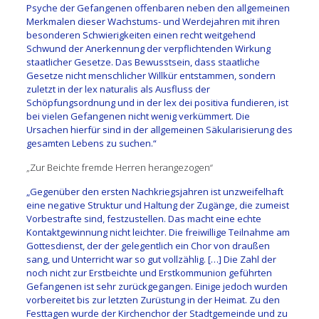
Psyche der Gefangenen offenbaren neben den allgemeinen
Merkmalen dieser Wachstums- und Werdejahren mit ihren
besonderen Schwierigkeiten einen recht weitgehend
Schwund der Anerkennung der verpflichtenden Wirkung
staatlicher Gesetze. Das Bewusstsein, dass staatliche
Gesetze nicht menschlicher Willkür entstammen, sondern
zuletzt in der lex naturalis als Ausfluss der
Schöpfungsordnung und in der lex dei positiva fundieren, ist
bei vielen Gefangenen nicht wenig verkümmert. Die
Ursachen hierfür sind in der allgemeinen Säkularisierung des
gesamten Lebens zu suchen.“
„Zur Beichte fremde Herren herangezogen“
„Gegenüber den ersten Nachkriegsjahren ist unzweifelhaft
eine negative Struktur und Haltung der Zugänge, die zumeist
Vorbestrafte sind, festzustellen. Das macht eine echte
Kontaktgewinnung nicht leichter. Die freiwillige Teilnahme am
Gottesdienst, der der gelegentlich ein Chor von draußen
sang, und Unterricht war so gut vollzählig. […] Die Zahl der
noch nicht zur Erstbeichte und Erstkommunion geführten
Gefangenen ist sehr zurückgegangen. Einige jedoch wurden
vorbereitet bis zur letzten Zurüstung in der Heimat. Zu den
Festtagen wurde der Kirchenchor der Stadtgemeinde und zu