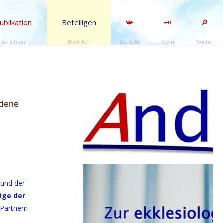
ublikation
Beteiligen
📯
🗝️
🔎
Berichten
Bewirken
Kontakt
Login
Suche
edene
 und der
ige der
 Partnern