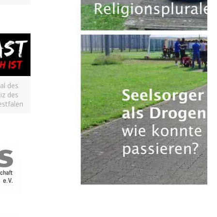
al des
iz des
stfalen