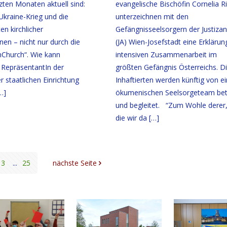
tzten Monaten aktuell sind:
evangelische Bischöfin Cornelia R
Ukraine-Krieg und die
unterzeichnen mit den
en kirchlicher
Gefängnisseelsorgern der Justizan
nen – nicht nur durch die
(JA) Wien-Josefstadt eine Erklärun
nChurch“. Wie kann
intensiven Zusammenarbeit im
 RepräsentantIn der
größten Gefängnis Österreichs. D
er staatlichen Einrichtung
Inhaftierten werden künftig von 
…]
ökumenischen Seelsorgeteam bet
und begleitet. “Zum Wohle derer,
die wir da
[…]
3
...
25
nächste Seite