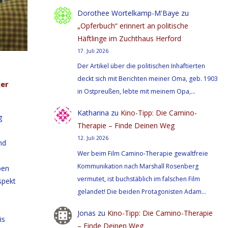
Dorothee Wortelkamp-M'Baye
zu
„Opferbuch“ erinnert an politische
Häftlinge im Zuchthaus Herford
17. Juli 2026
Der Artikel über die politischen Inhaftierten
deckt sich mit Berichten meiner Oma, geb. 1903
ger
in Ostpreußen, lebte mit meinem Opa,…
Katharina
zu
Kino-Tipp: Die Camino-
g
Therapie – Finde Deinen Weg
12. Juli 2026
nd
Wer beim Film Camino-Therapie gewaltfreie
Kommunikation nach Marshall Rosenberg
ben
vermutet, ist buchstäblich im falschen Film
spekt
gelandet! Die beiden Protagonisten Adam…
Jonas
zu
Kino-Tipp: Die Camino-Therapie
is
– Finde Deinen Weg