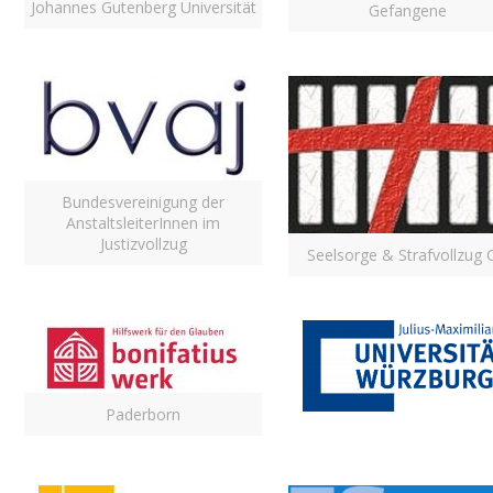
Johannes Gutenberg Universität
Gefangene
Bundesvereinigung der
AnstaltsleiterInnen im
Justizvollzug
Seelsorge & Strafvollzug 
Paderborn