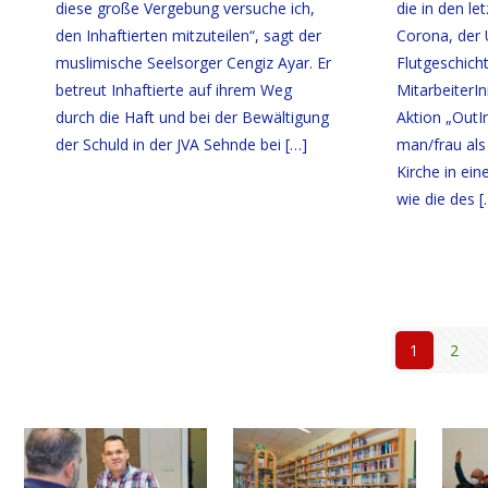
diese große Vergebung versuche ich,
die in den le
den Inhaftierten mitzuteilen“, sagt der
Corona, der 
muslimische Seelsorger Cengiz Ayar. Er
Flutgeschicht
betreut Inhaftierte auf ihrem Weg
MitarbeiterIn
durch die Haft und bei der Bewältigung
Aktion „OutI
der Schuld in der JVA Sehnde bei
[…]
man/frau als
Kirche in ein
wie die des
[
1
2