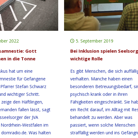
mber 2022
5. September 2019
samnestie: Gott
Bei Inklusion spielen Seelsor
en in die Tonne
wichtige Rolle
skus hat um eine
Es gibt Menschen, die sich auffälli
mnestie für Gefangene
verhalten. Manche haben einen
 Pfarrer Stefan Schwarz
besonderen Betreuungsbedarf, si
und wichtiger Schritt.
psychisch krank oder in ihren
zeige den Häftlingen,
Fähigkeiten eingeschränkt. Sie ha
emanden fallen lässt, sagt
ein Recht darauf, im Alltag mit Re
sseelsorger der JVA
behandelt zu werden. Aber was
 Nordrhein-Westfalen im
passiert, wenn solche Menschen
t domradio.de. Was halten
straffällig werden und ins Gefängn