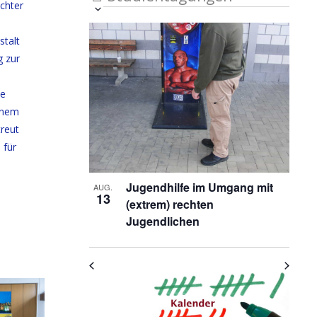
ichter
Veranstaltung
Ansichten-
Datum
List
auswählen.
Ansichten-
Navigation
stalt
Navigation
of
g zur
Veranstaltungen
ie
in
einem
Photo
reut
 für
View
Jugendhilfe im Umgang mit
AUG.
13
(extrem) rechten
Jugendlichen