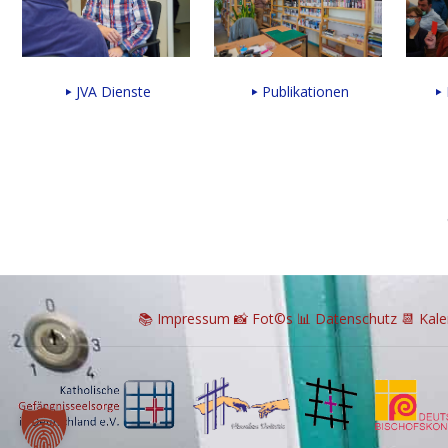
JVA Dienste
Publikationen
📚 I
mpressum
📸
Fot©s
📊
Datenschutz
📆 Kal