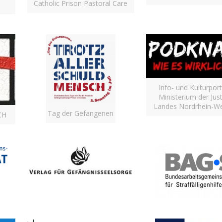
Catholic Prison Pastoral Care
Info- und Kulturport
Ministerium der Just
Landes Nordrhein-We
Tag der Gefangenen
CH