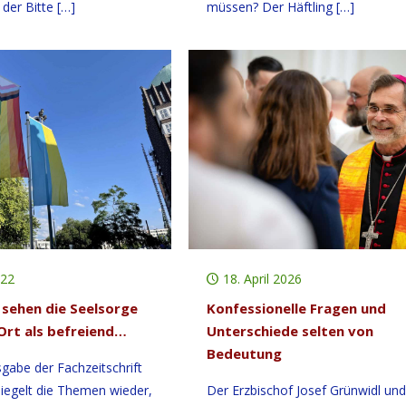
 der Bitte
[…]
müssen? Der Häftling
[…]
022
18. April 2026
sehen die Seelsorge
Konfessionelle Fragen und
rt als befreiend…
Unterschiede selten von
Bedeutung
gabe der Fachzeitschrift
iegelt die Themen wieder,
Der Erzbischof Josef Grünwidl und