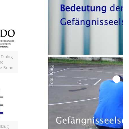
 Dialog.
nd
le Bonn
llzug