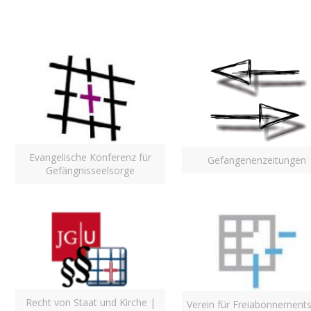
Evangelische Konferenz für
Gefangenenzeitungen
Gefängnisseelsorge
Recht von Staat und Kirche |
Verein für Freiabonnements