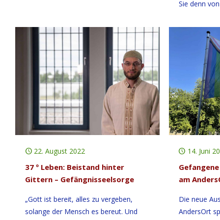
Sie denn von
22. August 2022
14. Juni 2
37 º Leben: Beistand hinter
Gefangene 
Gittern – Gefängnisseelsorge
am AndersO
„Gott ist bereit, alles zu vergeben,
Die neue Aus
solange der Mensch es bereut. Und
AndersOrt sp