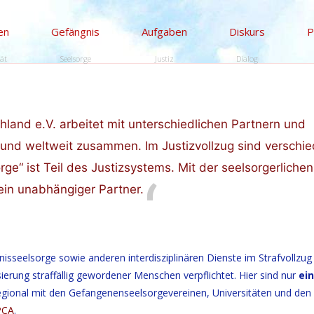
en
Gefängnis
Aufgaben
Diskurs
P
tät
Seelsorge
Justiz
Dialog
hland e.V. arbeitet mit unterschiedlichen Partnern und
e und weltweit zusammen. Im Justizvollzug sind verschi
rge“ ist Teil des Justizsystems. Mit der seelsorgerlichen
 ein unabhängiger Partner.
isseelsorge sowie anderen interdisziplinären Dienste im Strafvollzug
ierung straffällig gewordener Menschen verpflichtet. Hier sind nur
ein
regional mit den Gefangenenseelsorgevereinen, Universitäten und den
PCA
.