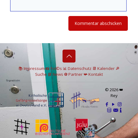
📚 I
mpressum
📸
Fot©s
📊
Datenschutz
📆 Kalender
🔎
Suche
📘 News
⚽
Partner
📯
Kontakt
© 2026 👑
Rey