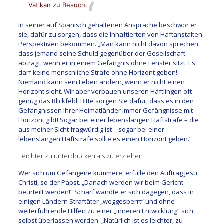
Vatikan zu Besuch.
In seiner auf Spanisch gehaltenen Ansprache beschwor er
sie, dafür zu sorgen, dass die Inhaftierten von Haftanstalten
Perspektiven bekommen. „Man kann nicht davon sprechen,
dass jemand seine Schuld gegenüber der Gesellschaft
abträgt, wenn er in einem Gefängnis ohne Fenster sitzt. Es
darf keine menschliche Strafe ohne Horizont geben!
Niemand kann sein Leben ändern, wenn er nicht einen
Horizont sieht. Wir aber verbauen unseren Häftlingen oft
genug das Blickfeld. Bitte sorgen Sie dafür, dass es in den
Gefängnissen Ihrer Heimatländer immer Gefängnisse mit
Horizont gibt! Sogar bei einer lebenslangen Haftstrafe – die
aus meiner Sicht fragwürdig ist – sogar bei einer
lebenslangen Haftstrafe sollte es einen Horizont geben.“
Leichter zu unterdrücken als zu erziehen
Wer sich um Gefangene kümmere, erfülle den Auftrag Jesu
Christi, so der Papst. „Danach werden wir beim Gericht
beurteilt werden!“ Scharf wandte er sich dagegen, dass in
einigen Ländern Straftäter „weggesperrt“ und ohne
weiterführende Hilfen zu einer „inneren Entwicklung“ sich
selbst überlassen werden. „Natürlich ist es leichter, zu