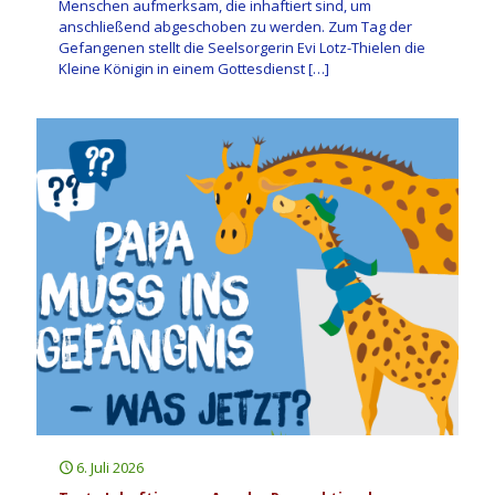
Menschen aufmerksam, die inhaftiert sind, um
anschließend abgeschoben zu werden. Zum Tag der
Gefangenen stellt die Seelsorgerin Evi Lotz-Thielen die
Kleine Königin in einem Gottesdienst
[…]
6. Juli 2026