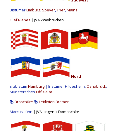
Bistümer
Limburg
,
Speyer
,
Trier
,
Mainz
Olaf Riebes
| JVA Zweibrücken
Nord
Erzbistum
Hamburg
| Bistümer Hildesheim,
Osnabrück
,
Münstersches
Offizialat
📚
Broschüre
📚
Leitlinien Bremen
Marcus Lühn
| JVA Lingen + Damaschke