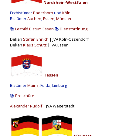
Nordrhein-Westfalen
Erzbistümer
Paderborn
und
Köln
Bistümer
Aachen
,
Essen
,
Münster
📚
Leitbild Bistum Essen
📚
Dienstordnung
Dekan
Stefan Ehrlich
| JVA Köln-Ossendorf
Dekan
Klaus Schütz
| JVA Essen
Hessen
Bistümer
Mainz
, Fulda, Limburg
📚
Broschüre
Alexander Rudolf
| JVA Weiterstadt
Südwest