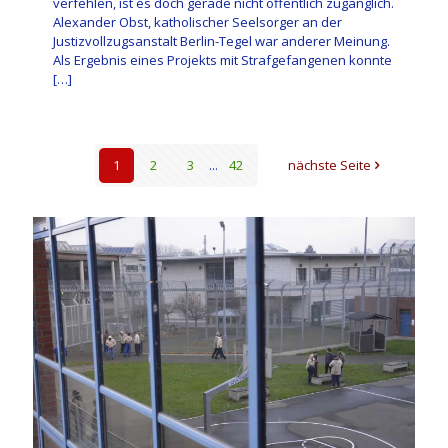
verfehlen, ist es doch gerade nicht öffentlich zugänglich.
Alexander Obst, katholischer Seelsorger an der
Justizvollzugsanstalt Berlin-Tegel war anderer Meinung.
Als Ergebnis eines Projekts mit Strafgefangenen konnte
[…]
1
2
3
...
42
nächste Seite