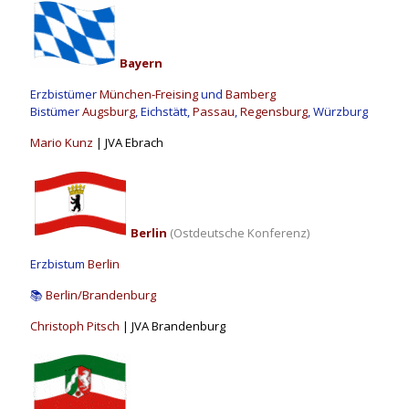
Bayern
Erzbistümer
München-Freising
und
Bamberg
Bistümer
Augsburg
, Eichstätt,
Passau
,
Regensburg
, Würzburg
Mario Kunz
| JVA Ebrach
Berlin
(Ostdeutsche Konferenz)
Erzbistum
Berlin
📚
Berlin/Brandenburg
Christoph Pitsch
| JVA Brandenburg