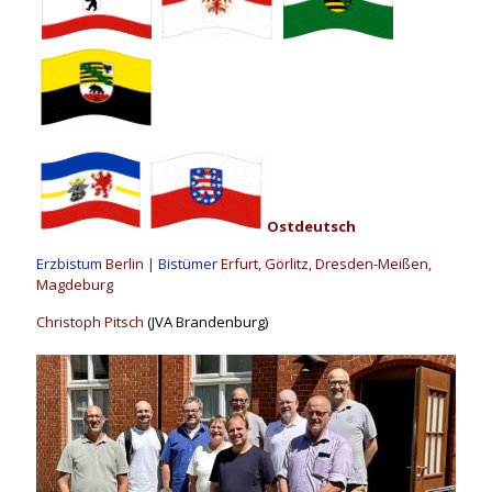
Ostdeutsch
Erzbistum
Berlin
| Bistümer
Erfurt
,
Görlitz
,
Dresden-Meißen
,
Magdeburg
Christoph Pitsch
(JVA Brandenburg)