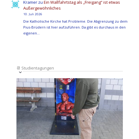
Kramer
zu
Ein Wallfahrtstag als „Freigang“ ist etwas
Außergewöhnliches
10. Juli 2026
Die Katholische Kirche hat Probleme. Die Abgrenzung zu dem
Pius-Brüdern ist hier aufzuführen. Da gibt es durchaus in den
eigenen…
📆
Studientagungen
Veranstaltung
Ansichten-
Datum
Ansichten-
Navigation
List
auswählen.
Navigation
of
Veranstaltungen
in
Photo
View