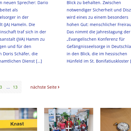
en neuen Sprecher: Dario
Blick zu behalten. Zwischen
beitet als
notwendiger Sicherheit und Disz
lsorger in der
wird eines zu einem besonders
t (JA) Hameln. Die
hohen Gut: menschlicher Freira
nschaft traf sich in der
Das nimmt die Jahrestagung der
gsanstalt (JVA) Hamm zu
„Evangelischen Konferenz für
en und für den
Gefängnisseelsorge in Deutschl
 Doris Schäfer, die
in den Blick, die im hessischen
namtlichen Dienst
[…]
Hünfeld im St. Bonifatiuskloster
3
...
13
nächste Seite