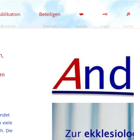
ublikation
Beteiligen
📯
🗝️
🔎
Berichten
Bewirken
Kontakt
Login
Suche
n,
rn
indet
 viele
h. Die