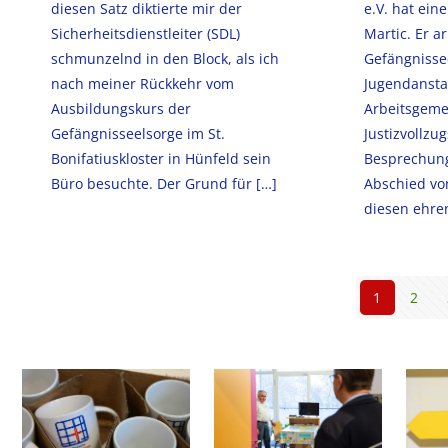
diesen Satz diktierte mir der
e.V. hat ein
Sicherheitsdienstleiter (SDL)
Martic. Er ar
schmunzelnd in den Block, als ich
Gefängnissee
nach meiner Rückkehr vom
Jugendanstal
Ausbildungskurs der
Arbeitsgemei
Gefängnisseelsorge im St.
Justizvollzu
Bonifatiuskloster in Hünfeld sein
Besprechung
Büro besuchte. Der Grund für
[…]
Abschied von
diesen ehre
1
2