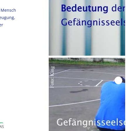
es Mensch
zeugung,
er