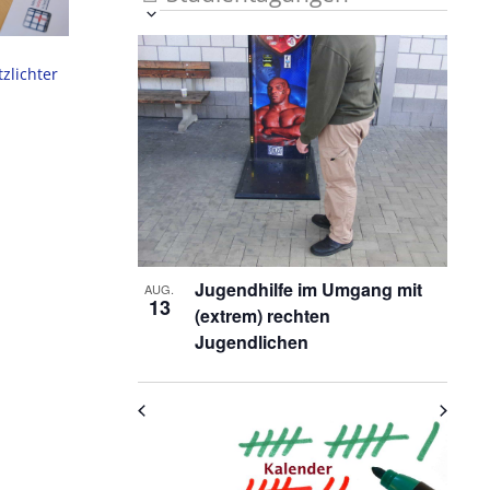
Veranstaltung
Ansichten-
Datum
List
auswählen.
Ansichten-
Navigation
zlichter
Navigation
of
Veranstaltungen
in
Photo
View
Jugendhilfe im Umgang mit
AUG.
13
(extrem) rechten
Jugendlichen