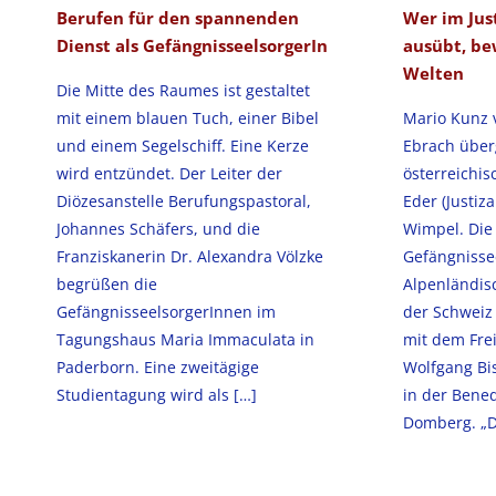
Berufen für den spannenden
Wer im Just
Dienst als GefängnisseelsorgerIn
ausübt, be
Welten
Die Mitte des Raumes ist gestaltet
mit einem blauen Tuch, einer Bibel
Mario Kunz 
und einem Segelschiff. Eine Kerze
Ebrach über
wird entzündet. Der Leiter der
österreichi
Diözesanstelle Berufungspastoral,
Eder (Justiz
Johannes Schäfers, und die
Wimpel. Die
Franziskanerin Dr. Alexandra Völzke
Gefängnisse
begrüßen die
Alpenländis
GefängnisseelsorgerInnen im
der Schweiz 
Tagungshaus Maria Immaculata in
mit dem Fre
Paderborn. Eine zweitägige
Wolfgang Bis
Studientagung wird als
[…]
in der Bene
Domberg. „D