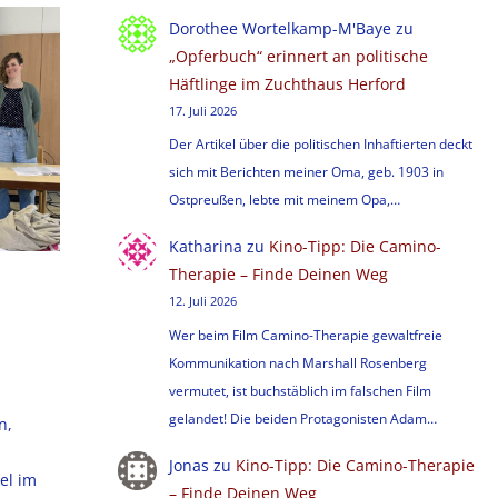
Dorothee Wortelkamp-M'Baye
zu
„Opferbuch“ erinnert an politische
Häftlinge im Zuchthaus Herford
17. Juli 2026
Der Artikel über die politischen Inhaftierten deckt
sich mit Berichten meiner Oma, geb. 1903 in
Ostpreußen, lebte mit meinem Opa,…
Katharina
zu
Kino-Tipp: Die Camino-
Therapie – Finde Deinen Weg
12. Juli 2026
Wer beim Film Camino-Therapie gewaltfreie
Kommunikation nach Marshall Rosenberg
vermutet, ist buchstäblich im falschen Film
gelandet! Die beiden Protagonisten Adam…
n,
Jonas
zu
Kino-Tipp: Die Camino-Therapie
el im
– Finde Deinen Weg