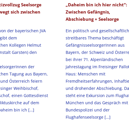
izvollzug Seelsorge
„Daheim bin ich hier nicht“:
wegt sich zwischen
Zwischen Gefängnis,
Abschiebung + Seelsorge
von der bayerischen JVA
Ein politisch und gesellschaftlic
gibt dem
streitbares Thema beschäftigt
schen Kollegen Helmut
GefängnisseelsorgerInnen aus
anstalt Garsten) den
Bayern, der Schweiz und Österr
bei ihrer 71. Alpenländischen
elsorgerInnen der
Jahrestagung im Freisinger Pallot
chen Tagung aus Bayern,
Haus: Menschen mit
und Österreich feiern
Fremdheitserfahrungen, Inhafti
isinger Weihbischof,
und drohender Abschiebung. Da
chof, einen Gottesdienst
steht eine Exkursion zum Flugha
diktuskirche auf dem
München und das Gespräch mit
aheim bin ich
[…]
Bundespolizei und der
Flughafenseelsorge
[…]