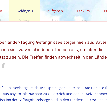
en
Gefängnis
Aufgaben
Diskurs
P
ät
Seelsorge
Justiz
Dialog
 Alpenländer-Tagung GefängnisseelsorgerInnen aus Bayer
uschen sich zu verschiedenen Themen aus, um über die
t zu sein. Die Treffen finden abwechselt in den Lände
.
fängnisseelsorge im deutschsprachigen Raum hat Tradition. Sie f
tt. Aus Bayern, als Nachbar zu Österreich und der Schweiz, nehmen
isation der Gefängnisseelsorge sind in den Ländern unterschiedlic