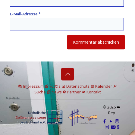
E-Mail-Adresse
*
📚 I
mpressum
📸
Fot©s
📊
Datenschutz
📆 Kalender
🔎
Suche
📘 News
⚽
Partner
📯
Kontakt
© 2026 👑
Rey