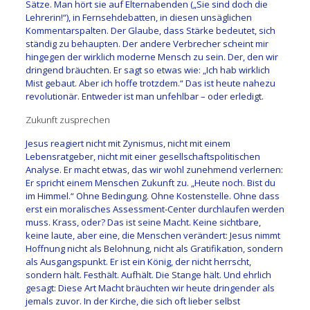
Sätze. Man hört sie auf Elternabenden („Sie sind doch die
Lehrerin!“), in Fernsehdebatten, in diesen unsäglichen
Kommentarspalten. Der Glaube, dass Stärke bedeutet, sich
ständig zu behaupten. Der andere Verbrecher scheint mir
hingegen der wirklich moderne Mensch zu sein. Der, den wir
dringend bräuchten. Er sagt so etwas wie: „Ich hab wirklich
Mist gebaut. Aber ich hoffe trotzdem.“ Das ist heute nahezu
revolutionär. Entweder ist man unfehlbar – oder erledigt.
Zukunft zusprechen
Jesus reagiert nicht mit Zynismus, nicht mit einem
Lebensratgeber, nicht mit einer gesellschaftspolitischen
Analyse. Er macht etwas, das wir wohl zunehmend verlernen:
Er spricht einem Menschen Zukunft zu. „Heute noch. Bist du
im Himmel.“ Ohne Bedingung. Ohne Kostenstelle. Ohne dass
erst ein moralisches Assessment-Center durchlaufen werden
muss. Krass, oder? Das ist seine Macht. Keine sichtbare,
keine laute, aber eine, die Menschen verändert: Jesus nimmt
Hoffnung nicht als Belohnung, nicht als Gratifikation, sondern
als Ausgangspunkt. Er ist ein König, der nicht herrscht,
sondern hält. Festhält. Aufhält. Die Stange hält. Und ehrlich
gesagt: Diese Art Macht bräuchten wir heute dringender als
jemals zuvor. In der Kirche, die sich oft lieber selbst