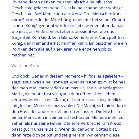
Ich habe daran denken müssen, als ich eine biblische
Geschichte gelesen habe. Es ist keine schöne oder wohlige
Geschichte. Drei Menschen am Kreuz. Drei Menschen kurz
vorm Sterben. In der Mitte hängt einer, der bei seiner Geburt
schon „König“ genannt wurde und jetzt wieder, aber damals
wie jetzt, am Ende seines Lebens aussieht wie wie das
Gegenteil. Kein Gold, kein Glanz, keine Krone. Nur Spott. Ein
König, den niemand ernst nehmen kann. Ein bisschen wie ein
Politiker, dem alle auf X erklären, wie er seinen Job zu
machen hat.
Was eine Krone ist
Und doch: Genau in diesem Moment – hilflos, ausgeliefert –
zeigt Jesus, was eine Krone ist. Aber sein Königtum ist keines,
das man in Militärparaden abnimmt. Es ist die unschlagbare
Macht, die heute fast völlig aus dem öffentlichen Leben
verschwunden ist: die Macht, nicht zurückzuschlagen. Nicht
mit gleicher Münze heimzuzahlen. Die Macht, sich nicht durch
den Hass der anderen definieren zu lassen. Die Macht, in
einem Menschen in seinem schlechtesten Moment mehr zu
sehen als nur seine Fehler. Der eine Verbrecher am Kreuz
passt gut in unsere Zeit: „Wenn du der Sohn Gottes bist,
dann rette dich selbst und steig herab!“ Wir kennen diese