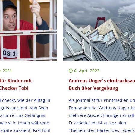
r 2021
6. April 2023
für Kinder mit
Andreas Unger´s eindrucksvo
Checker Tobi
Buch über Vergebung
 checkt, wie der Alltag in
Als Journalist für Printmedien u
gnis aussieht. Von Sven
Fernsehen hat Andreas Unger be
warum er ins Gefängnis
mehrere Auszeichnungen erhalt
wie sein Leben während
Er arbeitet meist zu sozialen
strafe aussieht. Fast fünf
Themen, den Härten des Lebens