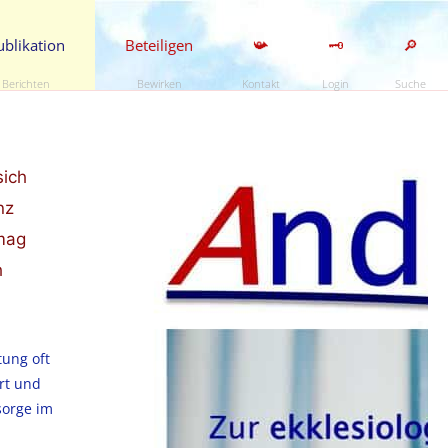
ublikation
Beteiligen
📯
🗝️
🔎
Berichten
Bewirken
Kontakt
Login
Suche
sich
nz
 mag
h
tung oft
rt und
sorge im