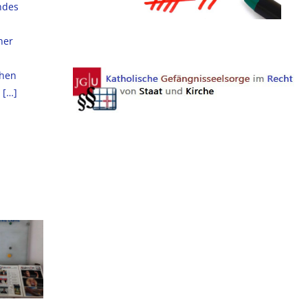
ndes
ner
chen
[…]