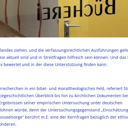
landes ziehen, und die verfassungsrechtlichen A
usführungen gelt
 aktuell sind und in Streitfragen hilfreich sein können. Und das i
iv bewertet und in der diese Unterstützung finden kann.
rrecherchen in ein bibel- und moraltheologisches Feld, referiert S
giegeschichtlichen Überblick bis hin zu kirchlichen Dokumenten be
n Ergebnissen seiner empirischen Untersuchung unter deutschen
ich lohnen würde, denn der Untersuchungsgegenstand „Einschätzun
isseelsorge“ berührt m.E. eine der Kernfragen bezüglich der ethi
sonderen.