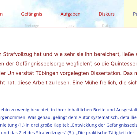
en
Gefängnis
Aufgaben
Diskurs
P
ät
Seelsorge
Justiz
Dialog
Strafvollzug hat und wie sehr sie ihn bereichert, ließe 
n der Gefängnisseelsorge wegfielen“, so die Quintesse
der Universität Tübingen vorgelegten Dissertation. Das
hat, diese Arbeit zu lesen. Eine Mühe freilich, die sic
hin zu wenig beachtet, in ihrer inhaltlichen Breite und Ausgestal
ahrgenommen. Was genau, gelingt dem Autor systematisch, detaillie
nleitung (1.) in drei große Kapitel: „Entwicklung der Gefängnisseel
und das Ziel des Strafvollzuges“ (3.), „Die praktische Tätigkeit der