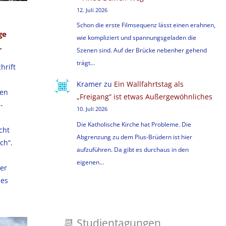
12. Juli 2026
Schon die erste Filmsequenz lässt einen erahnen,
ge
wie kompliziert und spannungsgeladen die
…
Szenen sind. Auf der Brücke nebenher gehend
trägt…
hrift
Kramer
zu
Ein Wallfahrtstag als
ten
„Freigang“ ist etwas Außergewöhnliches
-
10. Juli 2026
Die Katholische Kirche hat Probleme. Die
cht
Abgrenzung zu dem Pius-Brüdern ist hier
ch“.
aufzuführen. Da gibt es durchaus in den
eigenen…
ner
des
📆
Studientagungen