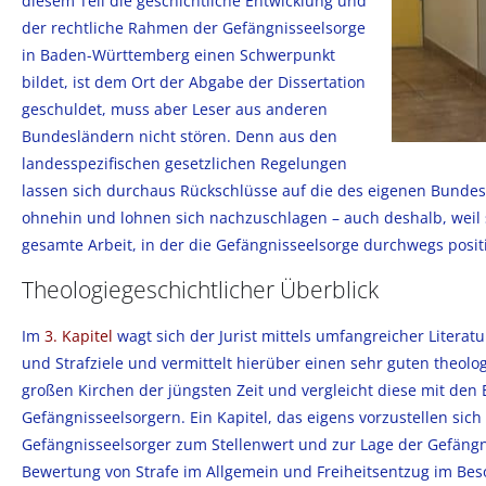
diesem Teil die geschichtliche Entwicklung und
der rechtliche Rahmen der Gefängnisseelsorge
in Baden-Württemberg einen Schwerpunkt
bildet, ist dem Ort der Abgabe der Dissertation
geschuldet, muss aber Leser aus anderen
Bundesländern nicht stören. Denn aus den
landesspezifischen gesetzlichen Regelungen
lassen sich durchaus Rückschlüsse auf die des eigenen Bundes
ohnehin und lohnen sich nachzuschlagen – auch deshalb, weil sie
gesamte Arbeit, in der die Gefängnisseelsorge durchwegs posit
Theologiegeschichtlicher Überblick
Im
3. Kapitel
wagt sich der Jurist mittels umfangreicher Literatu
und Strafziele und vermittelt hierüber einen sehr guten theolo
großen Kirchen der jüngsten Zeit und vergleicht diese mit de
Gefängnisseelsorgern. Ein Kapitel, das eigens vorzustellen s
Gefängnisseelsorger zum Stellenwert und zur Lage der Gefängn
Bewertung von Strafe im Allgemein und Freiheitsentzug im Be