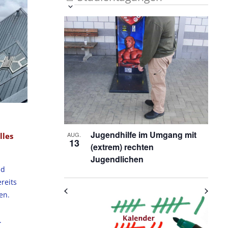
Veranstaltung
Ansichten-
Datum
List
auswählen.
Ansichten-
Navigation
Navigation
of
Veranstaltungen
in
Photo
View
Jugendhilfe im Umgang mit
AUG.
lles
13
(extrem) rechten
Jugendlichen
nd
reits
en.
.