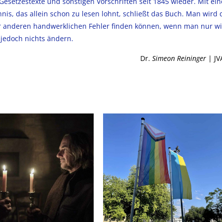
Gesetzestexte und sonstigen Vorschriften seit 1845 wieder. Mit ei
hnis, das allein schon zu lesen lohnt, schließt das Buch. Man wird 
r anderen handwerklichen Fehler finden können, wenn man nur wil
jedoch nichts ändern.
Dr.
Simeon Reininger
| J