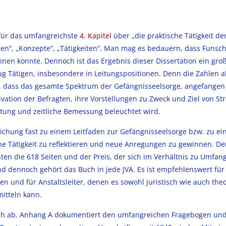
 für das umfangreichste
4. Kapitel
über „die praktische Tätigkeit de
en“, „Konzepte“, „Tätigkeiten“. Man mag es bedauern, dass Funsch 
nen konnte. Dennoch ist das Ergebnis dieser Dissertation ein gro
zug Tätigen, insbesondere in Leitungspositionen. Denn die Zahlen al
in, dass das gesamte Spektrum der Gefängnisseelsorge, angefangen
ation der Befragten, ihre Vorstellungen zu Zweck und Ziel von Str
htung und zeitliche Bemessung beleuchtet wird.
lichung fast zu einem Leitfaden zur Gefängnisseelsorge bzw. zu e
che Tätigkeit zu reflektieren und neue Anregungen zu gewinnen. De
ten die 618 Seiten und der Preis, der sich im Verhältnis zu Umfan
. Und dennoch gehört das Buch in jede JVA. Es ist empfehlenswert für
en und für Anstaltsleiter, denen es sowohl juristisch wie auch the
mitteln kann.
h ab. Anhang A dokumentiert den umfangreichen Fragebogen un