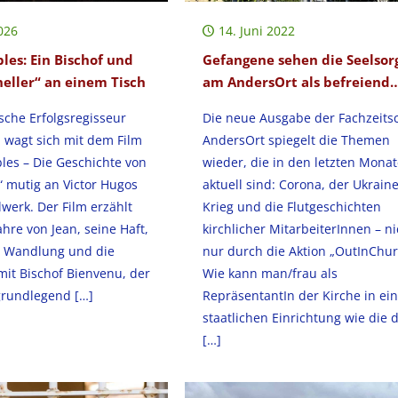
026
14. Juni 2022
les: Ein Bischof und
Gefangene sehen die Seelsor
neller“ an einem Tisch
am AndersOrt als befreiend
sche Erfolgsregisseur
Die neue Ausgabe der Fachzeitsc
 wagt sich mit dem Film
AndersOrt spiegelt die Themen
les – Die Geschichte von
wieder, die in den letzten Mona
“ mutig an Victor Hugos
aktuell sind: Corona, der Ukraine
erk. Der Film erzählt
Krieg und die Flutgeschichten
ahre von Jean, seine Haft,
kirchlicher MitarbeiterInnen – ni
e Wandlung und die
nur durch die Aktion „OutInChur
it Bischof Bienvenu, der
Wie kann man/frau als
grundlegend
[…]
RepräsentantIn der Kirche in ei
staatlichen Einrichtung wie die 
[…]