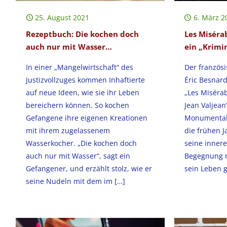
25. August 2021
6. März 2
Rezeptbuch: Die kochen doch
Les Misérab
auch nur mit Wasser…
ein „Krimi
In einer „Mangelwirtschaft“ des
Der französi
Justizvollzuges kommen Inhaftierte
Éric Besnard
auf neue Ideen, wie sie ihr Leben
„Les Misérab
bereichern können. So kochen
Jean Valjean
Gefangene ihre eigenen Kreationen
Monumentalw
mit ihrem zugelassenem
die frühen J
Wasserkocher. „Die kochen doch
seine inner
auch nur mit Wasser“, sagt ein
Begegnung m
Gefangener, und erzählt stolz, wie er
sein Leben 
seine Nudeln mit dem im
[…]