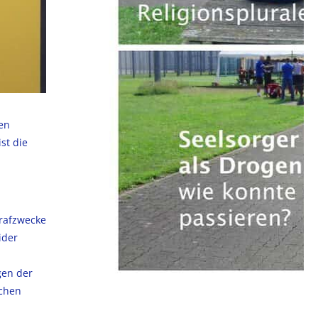
en
st die
trafzwecke
ider
gen der
schen