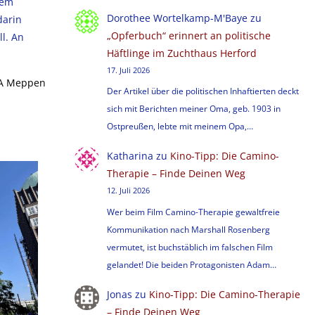
nem
Dorothee Wortelkamp-M'Baye
zu
darin
„Opferbuch“ erinnert an politische
l. An
Häftlinge im Zuchthaus Herford
17. Juli 2026
VA Meppen
Der Artikel über die politischen Inhaftierten deckt
sich mit Berichten meiner Oma, geb. 1903 in
Ostpreußen, lebte mit meinem Opa,…
Katharina
zu
Kino-Tipp: Die Camino-
Therapie – Finde Deinen Weg
12. Juli 2026
Wer beim Film Camino-Therapie gewaltfreie
Kommunikation nach Marshall Rosenberg
vermutet, ist buchstäblich im falschen Film
gelandet! Die beiden Protagonisten Adam…
Jonas
zu
Kino-Tipp: Die Camino-Therapie
– Finde Deinen Weg