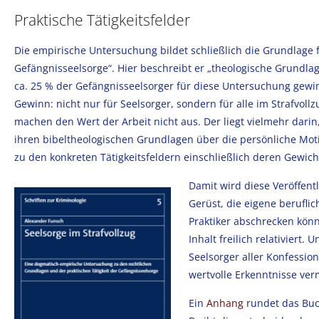
Praktische Tätigkeitsfelder
Die empirische Untersuchung bildet schließlich die Grundlage
Gefängnisseelsorge“. Hier beschreibt er „theologische Grundlag
ca. 25 % der Gefängnisseelsorger für diese Untersuchung gewin
Gewinn: nicht nur für Seelsorger, sondern für alle im Strafvoll
machen den Wert der Arbeit nicht aus. Der liegt vielmehr dar
ihren bibeltheologischen Grundlagen über die persönliche Motiv
zu den konkreten Tätigkeitsfeldern einschließlich deren Gewic
Damit wird diese Veröffent
Gerüst, die eigene berufli
Praktiker abschrecken könn
Inhalt freilich relativiert
Seelsorger aller Konfession
wertvolle Erkenntnisse ver
Ein
Anhang
rundet das Buc