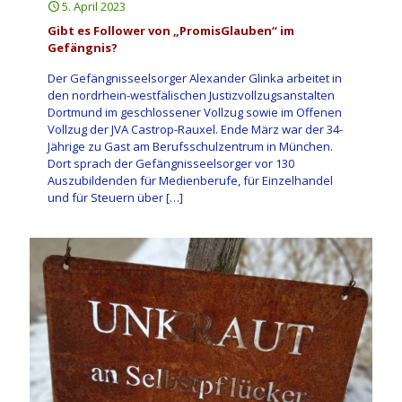
5. April 2023
Gibt es Follower von „PromisGlauben“ im
Gefängnis?
Der Gefängnisseelsorger Alexander Glinka arbeitet in
den nordrhein-westfälischen Justizvollzugsanstalten
Dortmund im geschlossener Vollzug sowie im Offenen
Vollzug der JVA Castrop-Rauxel. Ende März war der 34-
Jährige zu Gast am Berufsschulzentrum in München.
Dort sprach der Gefängnisseelsorger vor 130
Auszubildenden für Medienberufe, für Einzelhandel
und für Steuern über
[…]