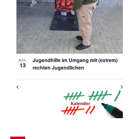
Photo
View
Jugendhilfe im Umgang mit (extrem)
AUG.
13
rechten Jugendlichen