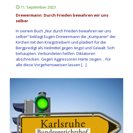
11. September 2023
Drewermann: Durch Frieden bewahren wir uns
selber
In seinem Buch „Nur durch Frieden bewahren wir uns
selber“ beklagt Eugen Drewermann die „Kumpanei“ der
Kirchen mit den Kriegstreibern und plädiert für die
Bergpredigt als Heilmittel gegen Angst und Gewalt. Sich
behaupten. Verbündeten helfen. Diktatoren
abschrecken. Gegen Aggressoren Härte zeigen… Für
alle diese Vorgehensweisen lassen
[…]