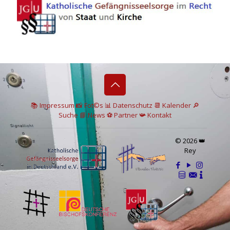
📚 I
mpressum
📸
Fot©s
📊
Datenschutz
📆 Kalender
🔎
Suche
📘 News
⚽
Partner
📯
Kontakt
© 2026 👑
Rey