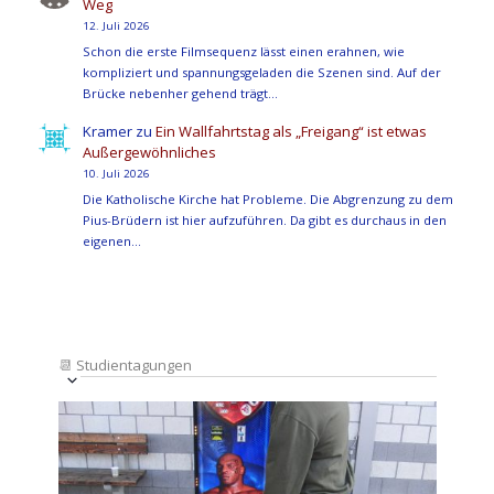
Weg
12. Juli 2026
Schon die erste Filmsequenz lässt einen erahnen, wie
kompliziert und spannungsgeladen die Szenen sind. Auf der
Brücke nebenher gehend trägt…
Kramer
zu
Ein Wallfahrtstag als „Freigang“ ist etwas
Außergewöhnliches
10. Juli 2026
Die Katholische Kirche hat Probleme. Die Abgrenzung zu dem
Pius-Brüdern ist hier aufzuführen. Da gibt es durchaus in den
eigenen…
📆
Studientagungen
Veranstaltung
Ansichten-
Datum
Ansichten-
Navigation
List
auswählen.
Navigation
of
Veranstaltungen
in