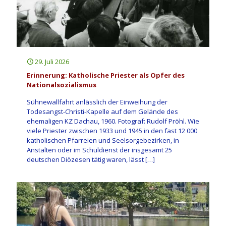
29. Juli 2026
Erinnerung: Katholische Priester als Opfer des
Nationalsozialismus
Sühnewallfahrt anlässlich der Einweihung der
Todesangst-Christi-Kapelle auf dem Gelände des
ehemaligen KZ Dachau, 1960. Fotograf: Rudolf Pröhl. Wie
viele Priester zwischen 1933 und 1945 in den fast 12 000
katholischen Pfarreien und Seelsorgebezirken, in
Anstalten oder im Schuldienst der insgesamt 25
deutschen Diözesen tätig waren, lässt
[…]