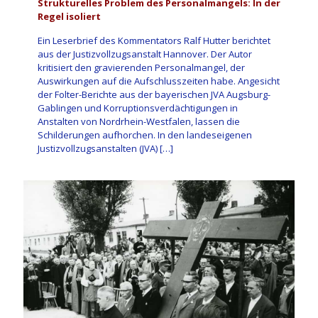
Strukturelles Problem des Personalmangels: In der
Regel isoliert
Ein Leserbrief des Kommentators Ralf Hutter berichtet
aus der Justizvollzugsanstalt Hannover. Der Autor
kritisiert den gravierenden Personalmangel, der
Auswirkungen auf die Aufschlusszeiten habe. Angesicht
der Folter-Berichte aus der bayerischen JVA Augsburg-
Gablingen und Korruptionsverdächtigungen in
Anstalten von Nordrhein-Westfalen, lassen die
Schilderungen aufhorchen. In den landeseigenen
Justizvollzugsanstalten (JVA)
[…]