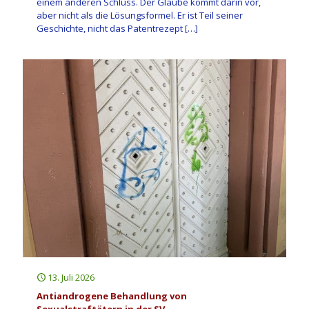
einem anderen Schluss. Der Glaube kommt darin vor,
aber nicht als die Lösungsformel. Er ist Teil seiner
Geschichte, nicht das Patentrezept
[…]
13. Juli 2026
Antiandrogene Behandlung von
Sexualstraftätern in der SV