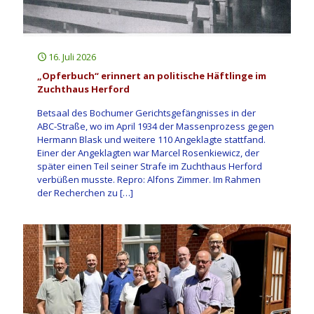
16. Juli 2026
„Opferbuch“ erinnert an politische Häftlinge im
Zuchthaus Herford
Betsaal des Bochumer Gerichtsgefängnisses in der
ABC-Straße, wo im April 1934 der Massenprozess gegen
Hermann Blask und weitere 110 Angeklagte stattfand.
Einer der Angeklagten war Marcel Rosenkiewicz, der
später einen Teil seiner Strafe im Zuchthaus Herford
verbüßen musste. Repro: Alfons Zimmer. Im Rahmen
der Recherchen zu
[…]