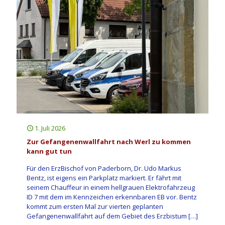
1. Juli 2026
Zur Gefangenenwallfahrt nach Werl zu kommen
kann gut tun
Für den ErzBischof von Paderborn, Dr. Udo Markus
Bentz, ist eigens ein Parkplatz markiert. Er fährt mit
seinem Chauffeur in einem hellgrauen Elektrofahrzeug
ID 7 mit dem im Kennzeichen erkennbaren EB vor. Bentz
kommt zum ersten Mal zur vierten geplanten
Gefangenenwallfahrt auf dem Gebiet des Erzbistum
[…]