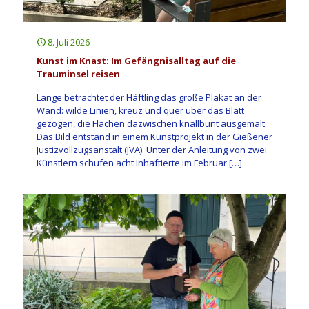
8. Juli 2026
Kunst im Knast: Im Gefängnisalltag auf die
Trauminsel reisen
Lange betrachtet der Häftling das große Plakat an der
Wand: wilde Linien, kreuz und quer über das Blatt
gezogen, die Flächen dazwischen knallbunt ausgemalt.
Das Bild entstand in einem Kunstprojekt in der Gießener
Justizvollzugsanstalt (JVA). Unter der Anleitung von zwei
Künstlern schufen acht Inhaftierte im Februar
[…]