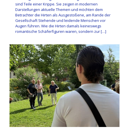
sind Teile einer Krippe. Sie zeigen in modernen
Darstellungen aktuelle Themen und möchten dem
Betrachter die Hirten als Ausgestoßene, am Rande der
Gesellschaft Stehende und leidende Menschen vor
Augen führen. Wie die Hirten damals keineswegs
romantische Schäferfiguren waren, sondern zur
[…]