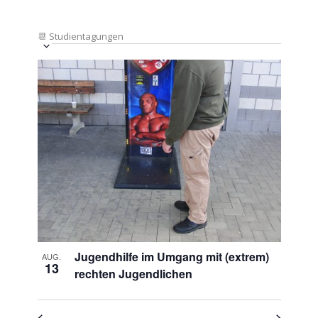
📆
Studientagungen
Veranstaltung
Ansichten-
Datum
Ansichten-
Navigation
List
auswählen.
Navigation
of
Veranstaltungen
in
Photo
View
Jugendhilfe im Umgang mit (extrem)
AUG.
13
rechten Jugendlichen