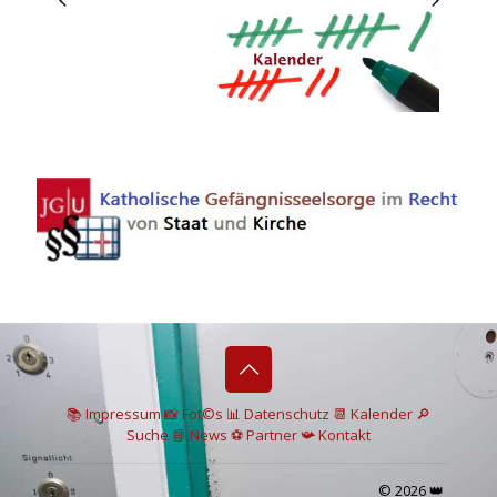
📚 I
mpressum
📸
Fot©s
📊
Datenschutz
📆 Kalender
🔎
Suche
📘 News
⚽
Partner
📯
Kontakt
© 2026 👑