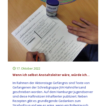
17. Oktober 2022
Wenn ich selbst Anstaltsleiter wäre, würde ich…
Im Rahmen der Aktionstage Gefängnis sind Texte von
Gefangenen der Schreibgruppe JVA Hahnöfersand
geschrieben worden. Auf dem Hamburger Jugendserver
sind diese Haftnotizen Inhaftierter publiziert. Neben
Rezepten gibt es grundlegende Gedanken zum
Strafvollzug und wie es wäre, wenn ein Rollentausch