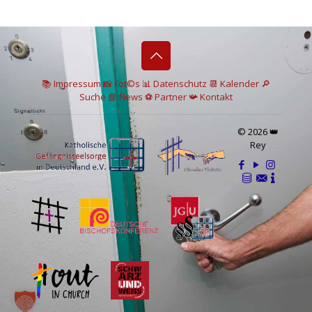
📚 I
mpressum
📸
Fot©s
📊
Datenschutz
📆 Kalender
🔎
Suche
📘 News
⚽
Partner
📯
Kontakt
© 2026 👑
Rey