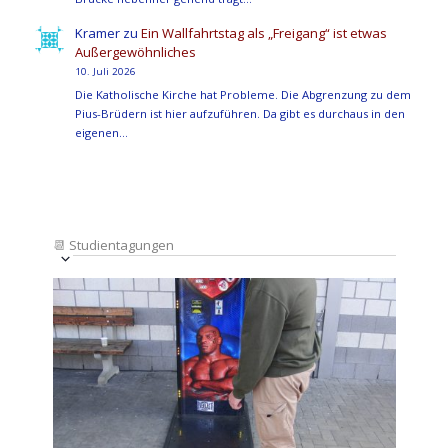
Kramer
zu
Ein Wallfahrtstag als „Freigang“ ist etwas
Außergewöhnliches
10. Juli 2026
Die Katholische Kirche hat Probleme. Die Abgrenzung zu dem
Pius-Brüdern ist hier aufzuführen. Da gibt es durchaus in den
eigenen…
📆
Studientagungen
Veranstaltung
Ansichten-
Datum
Ansichten-
Navigation
List
auswählen.
Navigation
of
Veranstaltungen
in
Photo
View