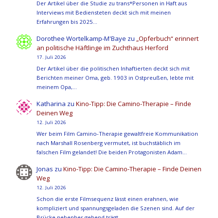
Der Artikel über die Studie zu trans*Personen in Haft aus
Interviews mit Bediensteten deckt sich mit meinen
Erfahrungen bis 2025…
Dorothee Wortelkamp-M'Baye
zu
„Opferbuch“ erinnert
an politische Häftlinge im Zuchthaus Herford
17. Juli 2026
Der Artikel über die politischen Inhaftierten deckt sich mit
Berichten meiner Oma, geb. 1903 in Ostpreußen, lebte mit
meinem Opa,…
Katharina
zu
Kino-Tipp: Die Camino-Therapie – Finde
Deinen Weg
12. Juli 2026
Wer beim Film Camino-Therapie gewaltfreie Kommunikation
nach Marshall Rosenberg vermutet, ist buchstäblich im
falschen Film gelandet! Die beiden Protagonisten Adam…
Jonas
zu
Kino-Tipp: Die Camino-Therapie – Finde Deinen
Weg
12. Juli 2026
Schon die erste Filmsequenz lässt einen erahnen, wie
kompliziert und spannungsgeladen die Szenen sind. Auf der
Brücke nebenher gehend trägt…