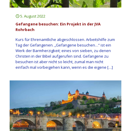
5. August 2022
Gefangene besuchen: Ein Projekt in der JVA
Rohrbach
Kurs für Ehrenamtliche abgeschlossen. Arbeitshilfe zum
Tag der Gefangenen. „Gefangene besuchen…“ ist ein
Werk der Barmherzigkeit; eines von sieben, zu denen
Christen in der Bibel aufgerufen sind. Gefangene zu
besuchen ist aber nicht so leicht, zumal man nicht
einfach mal vorbeigehen kann, wenn es die eigene
[…]