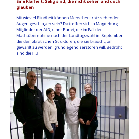
Eine Klarheit: Selig sind, die nicht sehen und doch
glauben
Mit wieviel Blindheit können Menschen trotz sehender
Augen geschlagen sein? Da treffen sich in Magdeburg
Mitglieder der AfD, einer Partei, die im Fall der
Machtübernahme nach der Landtagswahl im September
die demokratischen Strukturen, die sie braucht, um
gewählt zu werden, grundlegend zerstören will. Bedroht
sind die
[…]