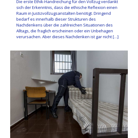
Die erste Ethik-Handreichung für den Vollzug verdankt
sich der Erkenntnis, dass die ethische Reflexion einen
Raum in Justizvollzugsanstalten benötigt. Dringend
bedarf es innerhalb dieser Strukturen des
Nachdenkens über die zahlreichen Situationen des
Alltags, die fraglich erscheinen oder ein Unbehagen
verursachen. Aber dieses Nachdenken ist gar nicht
[…]