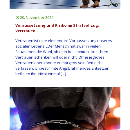
20. November 2020
Voraussetzung und Risiko im Strafvollzug:
Vertrauen
Vertrauen ist eine elementare Voraussetzung unseres
sozialen Lebens. „Der Mensch hat zwar in vielen
Situationen die Wahl, ob er in bestimmten Hinsichten
Vertrauen schenken will oder nicht. Ohne jegliches
Vertrauen aber könnte er morgens sein Bett nicht
verlassen. Unbestimmte Angst, lähmendes Entsetzen
befielen ihn. Nicht einmal
[…]