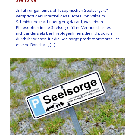
Seelsorge
„Erfahrungen eines philosophischen Seelsorgers“
verspricht der Untertitel des Buches von Wilhelm
Schmidt und macht neugierig darauf, was einen
Philosophen in die Seelsorge führt. Vermutlich ist es
nicht anders als bei TheologenInnen, die nicht schon
durch ihr Wissen für die Seelsorge prädestiniert sind. Ist
es eine Botschaft,
[…]