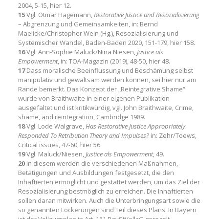
2004, 5-15, hier 12.
15
Vgl. Otmar Hagemann,
Restorative Justice und Resozialisierung
– Abgrenzung und Gemeinsamkeiten, in: Bernd
Maelicke/Christopher Wein (Hg.), Resozialisierung und
Systemischer Wandel, Baden-Baden 2020, 151-179, hier 158.
16
Vgl. Ann-Sophie Maluck/Nina Niesen,
Justice als
Empowerment
, in: TOA-Magazin (2019), 48-50, hier 48.
17
Dass moralische Beeinflussung und Beschämung selbst
manipulativ und gewaltsam werden können, sei hier nur am
Rande bemerkt. Das Konzept der „Reintegrative Shame“
wurde von Braithwaite in einer eigenen Publikation
ausgefaltet und ist kritikwürdig, vgl. John Braithwaite, Crime,
shame, and reintegration, Cambridge 1989.
18
Vgl. Lode Walgrave,
Has Restorative Justice Appropriately
Responded To Retribution Theory and Impulses?
in: Zehr/Toews,
Critical issues, 47-60, hier 56.
19
Vgl. Maluck/Niesen,
Justice als Empowerment
, 49.
20
In diesem werden die verschiedenen Maßnahmen,
Betätigungen und Ausbildungen festgesetzt, die den
Inhaftierten ermöglicht und gestattet werden, um das Ziel der
Resozialisierung bestmöglich zu erreichen. Die Inhaftierten
sollen daran mitwirken. Auch die Unterbringungsart sowie die
so genannten Lockerungen sind Teil dieses Plans. In Bayern