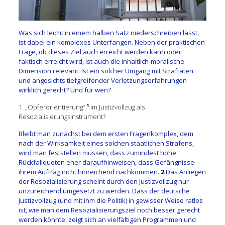
Was sich leicht in einem halben Satz niederschreiben lässt,
ist dabei ein komplexes Unterfangen. Neben der praktischen
Frage, ob dieses Ziel auch erreicht werden kann oder
faktisch erreicht wird, ist auch die inhaltlich-moralische
Dimension relevant: Ist ein solcher Umgang mit Straftaten
und angesichts tiefgreifender Verletzungserfahrungen
wirklich gerecht? Und für wen?
1. „Opferorientierung“
¹
im Justizvollzug als
Resozialisierungsinstrument?
Bleibt man zunächst bei dem ersten Fragenkomplex, dem
nach der Wirksamkeit eines solchen staatlichen Strafens,
wird man feststellen müssen, dass zumindest hohe
Rückfallquoten eher daraufhinweisen, dass Gefängnisse
ihrem Auftrag nicht hinreichend nachkommen.
2
Das Anliegen
der Resozialisierung scheint durch den Justizvollzug nur
unzureichend umgesetzt zu werden. Dass der deutsche
Justizvollzug (und mit ihm die Politik) in gewisser Weise ratlos
ist, wie man dem Resozialisierungsziel noch besser gerecht
werden könnte, zeigt sich an vielfältigen Programmen und