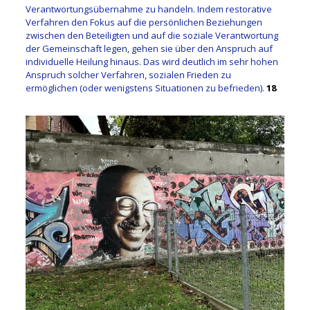
Verantwortungsübernahme zu handeln. Indem restorative
Verfahren den Fokus auf die persönlichen Beziehungen
zwischen den Beteiligten und auf die soziale Verantwortung
der Gemeinschaft legen, gehen sie über den Anspruch auf
individuelle Heilung hinaus. Das wird deutlich im sehr hohen
Anspruch solcher Verfahren, sozialen Frieden zu
ermöglichen (oder wenigstens Situationen zu befrieden).
18