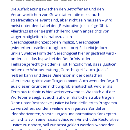
Die Aufarbeitung zwischen den Betroffenen und den
Verantwortlichen von Gewalttaten – die meist auch
strafrechtlich relevant sind, aber nicht sein müssen – wird
meist unter dem Label der „Restorative Justice“ geführt.
Allerdings ist der Begriff schillernd. Denn angesichts von
Ungerechtigkeiten ist nahezu allen
Gerechtigkeitskonzeptionen implizit, Gerechtigkeit
„wiederherzustellen“ (engl. to restore). Es bleibt jedoch
unklar, welche Form der Gerechtigkeit hier angestrebt wird –
anders als das bspw. bei der Bedürfnis- oder
Teilhabegerechtigkeit der Fall ist. Hinzukommt, dass „Justice“
neben der Wortbedeutung „Gerechtigkeit“ auch „Justiz“
heißen kann und diese Dimension in der deutschen
Übersetzung nicht zum Tragen kommt. Auch wenn der Begriff
aus diesen Gründen nicht unproblematisch ist, wird er als
Terminus technicus hier weiterverwendet. Was sich auf der
Wortebene zeigt, ist auch auf die inhaltliche zu übertragen.
Denn unter Restorative Justice ist kein definiertes Programm
zu verstehen, sondern vielmehr ein ganzes Bündel an
Ideenhorizonten, Vorstellungen und normativen Konzepten.
Um sich also in einer sozialethischen Hinsicht der Restorative
Justice zu nähern, soll zunächst geklärt werden, woher der