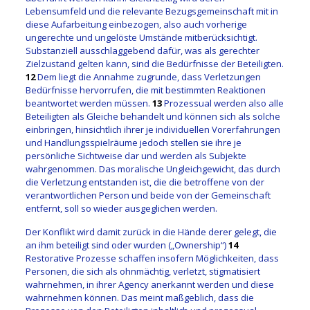
Lebensumfeld und die relevante Bezugsgemeinschaft mit in
diese Aufarbeitung einbezogen, also auch vorherige
ungerechte und ungelöste Umstände mitberücksichtigt.
Substanziell ausschlaggebend dafür, was als gerechter
Zielzustand gelten kann, sind die Bedürfnisse der Beteiligten.
12
Dem liegt die Annahme zugrunde, dass Verletzungen
Bedürfnisse hervorrufen, die mit bestimmten Reaktionen
beantwortet werden müssen.
13
Prozessual werden also alle
Beteiligten als Gleiche behandelt und können sich als solche
einbringen, hinsichtlich ihrer je individuellen Vorerfahrungen
und Handlungsspielräume jedoch stellen sie ihre je
persönliche Sichtweise dar und werden als Subjekte
wahrgenommen. Das moralische Ungleichgewicht, das durch
die Verletzung entstanden ist, die die betroffene von der
verantwortlichen Person und beide von der Gemeinschaft
entfernt, soll so wieder ausgeglichen werden.
Der Konflikt wird damit zurück in die Hände derer gelegt, die
an ihm beteiligt sind oder wurden („Ownership“)
14
Restorative Prozesse schaffen insofern Möglichkeiten, dass
Personen, die sich als ohnmächtig, verletzt, stigmatisiert
wahrnehmen, in ihrer Agency anerkannt werden und diese
wahrnehmen können. Das meint maßgeblich, dass die