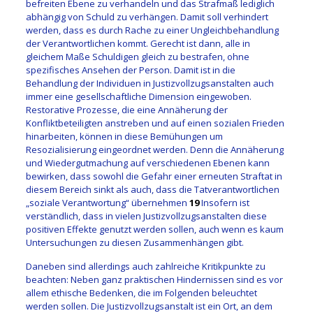
befreiten Ebene zu verhandeln und das Strafmaß lediglich
abhängig von Schuld zu verhängen. Damit soll verhindert
werden, dass es durch Rache zu einer Ungleichbehandlung
der Verantwortlichen kommt. Gerecht ist dann, alle in
gleichem Maße Schuldigen gleich zu bestrafen, ohne
spezifisches Ansehen der Person. Damit ist in die
Behandlung der Individuen in Justizvollzugsanstalten auch
immer eine gesellschaftliche Dimension eingewoben.
Restorative Prozesse, die eine Annäherung der
Konfliktbeteiligten anstreben und auf einen sozialen Frieden
hinarbeiten, können in diese Bemühungen um
Resozialisierung eingeordnet werden. Denn die Annäherung
und Wiedergutmachung auf verschiedenen Ebenen kann
bewirken, dass sowohl die Gefahr einer erneuten Straftat in
diesem Bereich sinkt als auch, dass die Tatverantwortlichen
„soziale Verantwortung“ übernehmen
19
Insofern ist
verständlich, dass in vielen Justizvollzugsanstalten diese
positiven Effekte genutzt werden sollen, auch wenn es kaum
Untersuchungen zu diesen Zusammenhängen gibt.
Daneben sind allerdings auch zahlreiche Kritikpunkte zu
beachten: Neben ganz praktischen Hindernissen sind es vor
allem ethische Bedenken, die im Folgenden beleuchtet
werden sollen. Die Justizvollzugsanstalt ist ein Ort, an dem