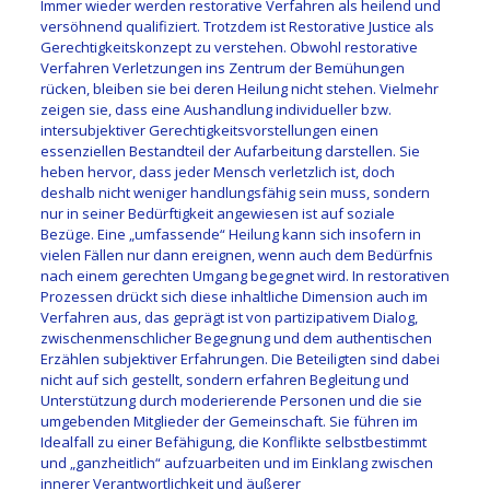
Immer wieder werden restorative Verfahren als heilend und
versöhnend qualifiziert. Trotzdem ist Restorative Justice als
Gerechtigkeitskonzept zu verstehen. Obwohl restorative
Verfahren Verletzungen ins Zentrum der Bemühungen
rücken, bleiben sie bei deren Heilung nicht stehen. Vielmehr
zeigen sie, dass eine Aushandlung individueller bzw.
intersubjektiver Gerechtigkeitsvorstellungen einen
essenziellen Bestandteil der Aufarbeitung darstellen. Sie
heben hervor, dass jeder Mensch verletzlich ist, doch
deshalb nicht weniger handlungsfähig sein muss, sondern
nur in seiner Bedürftigkeit angewiesen ist auf soziale
Bezüge. Eine „umfassende“ Heilung kann sich insofern in
vielen Fällen nur dann ereignen, wenn auch dem Bedürfnis
nach einem gerechten Umgang begegnet wird. In restorativen
Prozessen drückt sich diese inhaltliche Dimension auch im
Verfahren aus, das geprägt ist von partizipativem Dialog,
zwischenmenschlicher Begegnung und dem authentischen
Erzählen subjektiver Erfahrungen. Die Beteiligten sind dabei
nicht auf sich gestellt, sondern erfahren Begleitung und
Unterstützung durch moderierende Personen und die sie
umgebenden Mitglieder der Gemeinschaft. Sie führen im
Idealfall zu einer Befähigung, die Konflikte selbstbestimmt
und „ganzheitlich“ aufzuarbeiten und im Einklang zwischen
innerer Verantwortlichkeit und äußerer