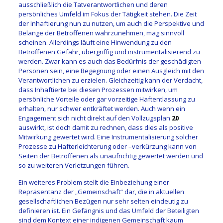
ausschließlich die Tatverantwortlichen und deren
persönliches Umfeld im Fokus der Tätigkeit stehen. Die Zeit
der Inhaftierung nun zu nutzen, um auch die Perspektive und
Belange der Betroffenen wahrzunehmen, mag sinnvoll
scheinen. Allerdings läuft eine Hinwendung zu den
Betroffenen Gefahr, übergriffig und instrumentalisierend zu
werden. Zwar kann es auch das Bedürfnis der geschädigten
Personen sein, eine Begegnung oder einen Ausgleich mit den
Verantwortlichen zu erzielen. Gleichzeitig kann der Verdacht,
dass Inhaftierte bei diesen Prozessen mitwirken, um
persönliche Vorteile oder gar vorzeitige Haftentlassung zu
erhalten, nur schwer entkräftet werden. Auch wenn ein
Engagement sich nicht direkt auf den Vollzugsplan
20
auswirkt, ist doch damit zu rechnen, dass dies als positive
Mitwirkung gewertet wird. Eine Instrumentalisierung solcher
Prozesse zu Hafterleichterung oder –verkürzung kann von
Seiten der Betroffenen als unaufrichtig gewertet werden und
so zu weiteren Verletzungen führen.
Ein weiteres Problem stellt die Einbeziehung einer
Repräsentanz der „Gemeinschaft“ dar, die in aktuellen
gesellschaftlichen Bezügen nur sehr selten eindeutig zu
definieren ist. Ein Gefängnis und das Umfeld der Beteiligten
sind dem Kontext einer indigenen Gemeinschaft kaum