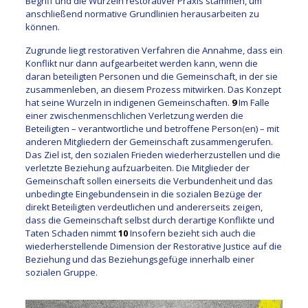
Begriff und die Wurzeln restorativer Praxis stammen, um
anschließend normative Grundlinien herausarbeiten zu
können.
Zugrunde liegt restorativen Verfahren die Annahme, dass ein
Konflikt nur dann aufgearbeitet werden kann, wenn die
daran beteiligten Personen und die Gemeinschaft, in der sie
zusammenleben, an diesem Prozess mitwirken. Das Konzept
hat seine Wurzeln in indigenen Gemeinschaften.
9
Im Falle
einer zwischenmenschlichen Verletzung werden die
Beteiligten – verantwortliche und betroffene Person(en) – mit
anderen Mitgliedern der Gemeinschaft zusammengerufen.
Das Ziel ist, den sozialen Frieden wiederherzustellen und die
verletzte Beziehung aufzuarbeiten. Die Mitglieder der
Gemeinschaft sollen einerseits die Verbundenheit und das
unbedingte Eingebundensein in die sozialen Bezüge der
direkt Beteiligten verdeutlichen und andererseits zeigen,
dass die Gemeinschaft selbst durch derartige Konflikte und
Taten Schaden nimmt
10
Insofern bezieht sich auch die
wiederherstellende Dimension der Restorative Justice auf die
Beziehung und das Beziehungsgefüge innerhalb einer
sozialen Gruppe.