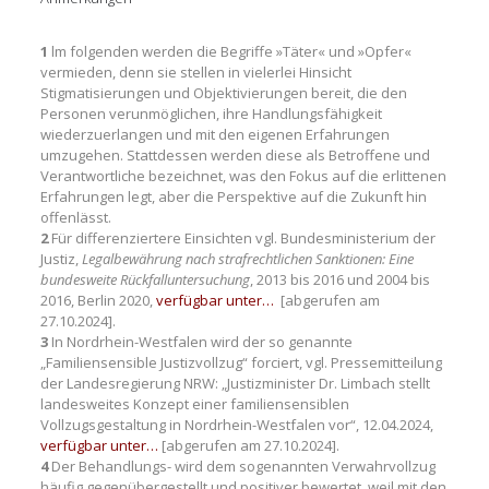
1
lm folgenden werden die Begriffe »Täter« und »Opfer«
vermieden, denn sie stellen in vielerlei Hinsicht
Stigmatisierungen und Objektivierungen bereit, die den
Personen verunmöglichen, ihre Handlungsfähigkeit
wiederzuerlangen und mit den eigenen Erfahrungen
umzugehen. Stattdessen werden diese als Betroffene und
Verantwortliche bezeichnet, was den Fokus auf die erlittenen
Erfahrungen legt, aber die Perspektive auf die Zukunft hin
offenlässt.
2
Für differenziertere Einsichten vgl. Bundesministerium der
Justiz,
Legalbewährung nach strafrechtlichen Sanktionen: Eine
bundesweite Rückfalluntersuchung
, 2013 bis 2016 und 2004 bis
2016, Berlin 2020,
verfügbar unter…
[abgerufen am
27.10.2024].
3
In Nordrhein-Westfalen wird der so genannte
„Familiensensible Justizvollzug“ forciert, vgl. Pressemitteilung
der Landesregierung NRW: „Justizminister Dr. Limbach stellt
landesweites Konzept einer familiensensiblen
Vollzugsgestaltung in Nordrhein-Westfalen vor“, 12.04.2024,
verfügbar unter…
[abgerufen am 27.10.2024].
4
Der Behandlungs- wird dem sogenannten Verwahrvollzug
häufig gegenübergestellt und positiver bewertet, weil mit den