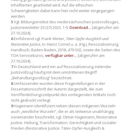
Inhaftierten gearbeitet wird. Auf die ethischen
Schwierigkeiten dabei kann hier nicht weiter eingegangen
werden.
5
Vgl. Bildungsinstitut des niedersächsischen Justizvollzuges,
Justiznewsletter 20 (37) 2023, 1-9,
Download…
[abgerufen am
27.10.2024].
6
Einführend vgl. Frank Winter,
Täter-Opfer-Ausgleich und
Restorative Justice
, in: Heinz Cornel u. a. (Hg.), Resozialisierung.
Handbuch, Baden-Baden, 2018, 479-502, sowie die Seiten des
TOA-Servicebüros,
verfügbar unter…
[abgerufen am
27.10.2024].
7
In Deutschland wird ein auf Resozialisierung zielender
Justizvollzug häufig mit dem umstrittenen Begriff
„Behandlungsvollzug“ bezeichnet.
8
Umfassender wurden diese Fragestellungen in der
Dissertationsschrift der Autorin dargestellt, die zum
Veröffentlichungszeitpunkt des vorliegenden Artikels noch
nicht gedruckt vorliegt.
9
Hagemann identifiziert neben diesen indigenen Wurzeln
auch „westliche Wurzeln“, die er als teilweise unabhängig
voneinander beschreibt, vgl. Otmar Hagemann, Restorative
Justice. Heilung, Transformation, Gerechtigkeit und sozialer
Frieden (Restorative Justice. Täter-Opfer-Ausgleich &