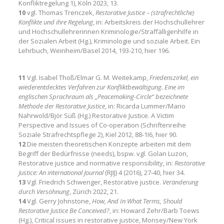
Konfliktregelung 1), Köln 2023, 13.
10
vgl. Thomas Trenczek,
Restorative Justice – (strafrechtliche)
Konflikte und ihre Regelung
, in: Arbeitskreis der Hochschullehrer
und Hochschullehrerinnen Kriminologie/Straffälligenhilfe in
der Sozialen Arbeit (Hg.), Kriminologie und soziale Arbeit. Ein
Lehrbuch, Weinheim/Basel 2014, 193-210, hier 196.
11
Vgl. Isabel Thoß/Elmar G. M. Weitekamp,
Friedenszirkel, ein
wiederentdecktes Verfahren zur Konfliktbewältigung. Eine im
englischen Sprachraum als „Peacemaking-Circle“ bezeichnete
Methode der Restorative Justice
, in: Ricarda Lummer/Mario
Nahrwold/Björ Süß (Hg.) Restorative Justice. A Victim
Perspective and Issues of Co-operation (Schriftenreihe
Soziale Strafrechtspflege 2), Kiel 2012, 88-1I6, hier 90.
12
Die meisten theoretischen Konzepte arbeiten mit dem
Begriff der Bedürfnisse (needs), bspw. vgl. Golan Luzon,
Restorative justice and normative responsibility, in:
Restorative
Justice: An international Journal
(RJIJ) 4 (2016), 27-40, hier 34.
13
Vgl. Friedrich Schwenger, Restorative justice.
Veränderung
durch Versöhnung
, Zürich 2022, 21.
14
Vgl. Gerry Johnstone,
How, And In What Terms, Should
Restorative Justice Be Conceived?
, in: Howard Zehr/Barb Toews
(Hg.), Critical issues in restorative justice, Monsey/New York