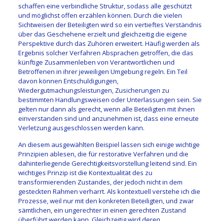
schaffen eine verbindliche Struktur, sodass alle geschützt
und möglichst offen erzählen können. Durch die vielen
Sichtweisen der Beteiligten wird so ein vertieftes Verständnis
über das Geschehene erzielt und gleichzeitig die eigene
Perspektive durch das Zuhören erweitert. Häufig werden als
Ergebnis solcher Verfahren Absprachen getroffen, die das
künftige Zusammenleben von Verantwortlichen und
Betroffenen in ihrer jeweiligen Umgebung regeln. Ein Teil
davon können Entschuldigungen,
Wiedergutmachungsleistungen, Zusicherungen zu
bestimmten Handlungsweisen oder Unterlassungen sein. Sie
gelten nur dann als gerecht, wenn alle Beteiligten mit ihnen
einverstanden sind und anzunehmen ist, dass eine erneute
Verletzung ausgeschlossen werden kann.
An diesem ausgewählten Beispiel lassen sich einige wichtige
Prinzipien ablesen, die für restorative Verfahren und die
dahinterliegende Gerechtigkeitsvorstellung leitend sind. Ein
wichtiges Prinzip ist die Kontextualität des zu
transformierenden Zustandes, der jedoch nicht in dem
gesteckten Rahmen verharrt. Als kontextuell verstehe ich die
Prozesse, weil nur mit den konkreten Beteiligten, und zwar
sämtlichen, ein ungerechter in einen gerechten Zustand
überführt werden kann. Gleichzeitig wird deren