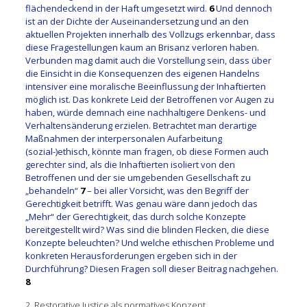
flächendeckend in der Haft umgesetzt wird.
6
Und dennoch
ist an der Dichte der Auseinandersetzung und an den
aktuellen Projekten innerhalb des Vollzugs erkennbar, dass
diese Fragestellungen kaum an Brisanz verloren haben.
Verbunden mag damit auch die Vorstellung sein, dass über
die Einsicht in die Konsequenzen des eigenen Handelns
intensiver eine moralische Beeinflussung der Inhaftierten
möglich ist. Das konkrete Leid der Betroffenen vor Augen zu
haben, würde demnach eine nachhaltigere Denkens- und
Verhaltensänderung erzielen. Betrachtet man derartige
Maßnahmen der interpersonalen Aufarbeitung
(sozial-)ethisch, könnte man fragen, ob diese Formen auch
gerechter sind, als die Inhaftierten isoliert von den
Betroffenen und der sie umgebenden Gesellschaft zu
„behandeln“
7
– bei aller Vorsicht, was den Begriff der
Gerechtigkeit betrifft. Was genau wäre dann jedoch das
„Mehr“ der Gerechtigkeit, das durch solche Konzepte
bereitgestellt wird? Was sind die blinden Flecken, die diese
Konzepte beleuchten? Und welche ethischen Probleme und
konkreten Herausforderungen ergeben sich in der
Durchführung? Diesen Fragen soll dieser Beitrag nachgehen.
8
2. Restorative Justice als normatives Konzept