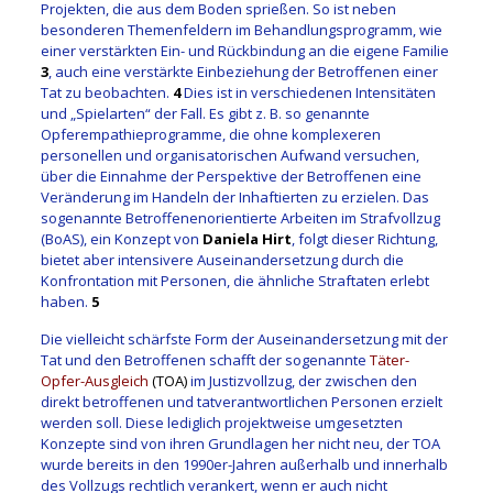
Projekten, die aus dem Boden sprießen. So ist neben
besonderen Themenfeldern im Behandlungsprogramm, wie
einer verstärkten Ein- und Rückbindung an die eigene Familie
3
, auch eine verstärkte Einbeziehung der Betroffenen einer
Tat zu beobachten.
4
Dies ist in verschiedenen Intensitäten
und „Spielarten“ der Fall. Es gibt z. B. so genannte
Opferempathieprogramme, die ohne komplexeren
personellen und organisatorischen Aufwand versuchen,
über die Einnahme der Perspektive der Betroffenen eine
Veränderung im Handeln der Inhaftierten zu erzielen. Das
sogenannte Betroffenenorientierte Arbeiten im Strafvollzug
(BoAS), ein Konzept von
Daniela Hirt
, folgt dieser Richtung,
bietet aber intensivere Auseinandersetzung durch die
Konfrontation mit Personen, die ähnliche Straftaten erlebt
haben.
5
Die vielleicht schärfste Form der Auseinandersetzung mit der
Tat und den Betroffenen schafft der sogenannte
Täter-
Opfer-Ausgleich
(TOA)
im Justizvollzug, der zwischen den
direkt betroffenen und tatverantwortlichen Personen erzielt
werden soll. Diese lediglich projektweise umgesetzten
Konzepte sind von ihren Grundlagen her nicht neu, der TOA
wurde bereits in den 1990er-Jahren außerhalb und innerhalb
des Vollzugs rechtlich verankert, wenn er auch nicht