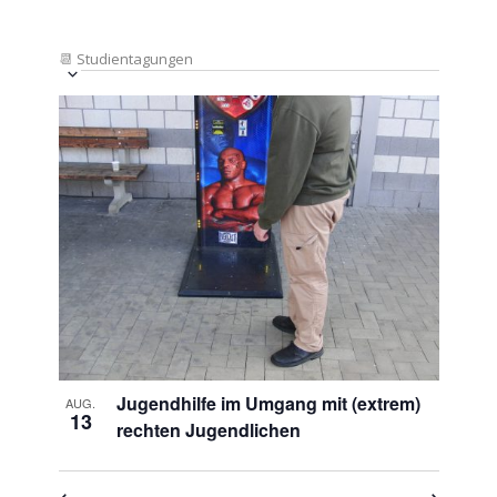
📆
Studientagungen
Veranstaltung
Ansichten-
Datum
Ansichten-
Navigation
List
auswählen.
Navigation
of
Veranstaltungen
in
Photo
View
Jugendhilfe im Umgang mit (extrem)
AUG.
13
rechten Jugendlichen