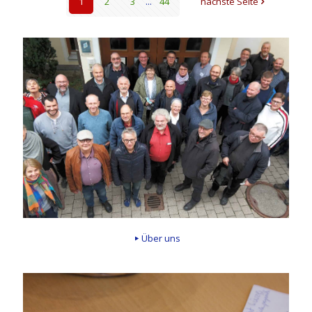
1
2
3
...
44
nächste Seite
Über uns