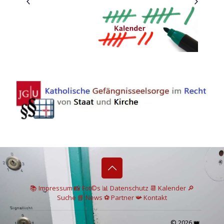
📚 I
mpressum
📸
Fot©s
📊
Datenschutz
📆 Kalender
🔎
Suche
📘 News
⚽
Partner
📯
Kontakt
© 2026 👑