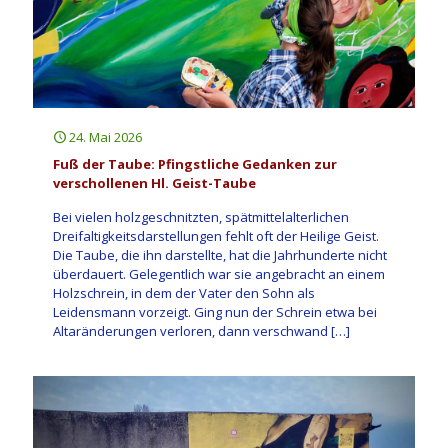
24. Mai 2026
Fuß der Taube: Pfingstliche Gedanken zur
verschollenen Hl. Geist-Taube
Bei vielen holzgeschnitzten, spätmittelalterlichen
Dreifaltigkeitsdarstellungen fehlt oft der Heilige Geist.
Die Taube, die ihn darstellte, hat die Jahrhunderte nicht
überdauert. Gelegentlich war sie angebracht an einem
Holzschrein, in dem der Vater den Sohn als
Leidensmann vorzeigt. Ging nun der Schrein etwa bei
Altaränderungen verloren, dann verschwand
[…]