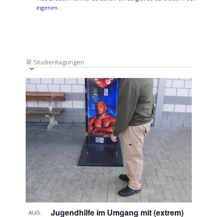
eigenen…
📆
Studientagungen
Veranstaltung
Ansichten-
Datum
Ansichten-
Navigation
List
auswählen.
Navigation
of
Veranstaltungen
in
Photo
View
Jugendhilfe im Umgang mit (extrem)
AUG.