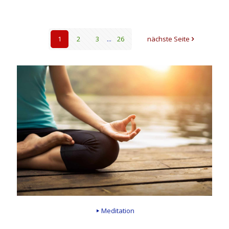
1
2
3
...
26
nächste Seite
Meditation