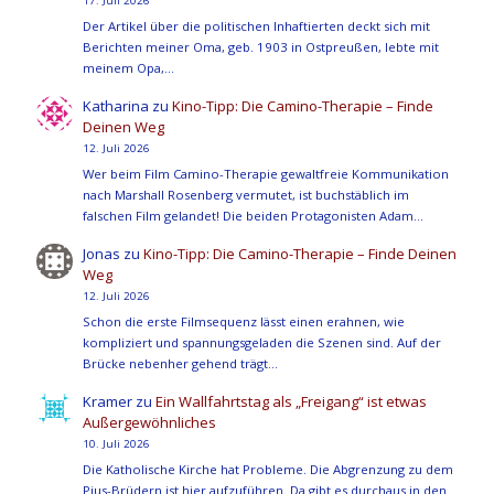
17. Juli 2026
Der Artikel über die politischen Inhaftierten deckt sich mit
Berichten meiner Oma, geb. 1903 in Ostpreußen, lebte mit
meinem Opa,…
Katharina
zu
Kino-Tipp: Die Camino-Therapie – Finde
Deinen Weg
12. Juli 2026
Wer beim Film Camino-Therapie gewaltfreie Kommunikation
nach Marshall Rosenberg vermutet, ist buchstäblich im
falschen Film gelandet! Die beiden Protagonisten Adam…
Jonas
zu
Kino-Tipp: Die Camino-Therapie – Finde Deinen
Weg
12. Juli 2026
Schon die erste Filmsequenz lässt einen erahnen, wie
kompliziert und spannungsgeladen die Szenen sind. Auf der
Brücke nebenher gehend trägt…
Kramer
zu
Ein Wallfahrtstag als „Freigang“ ist etwas
Außergewöhnliches
10. Juli 2026
Die Katholische Kirche hat Probleme. Die Abgrenzung zu dem
Pius-Brüdern ist hier aufzuführen. Da gibt es durchaus in den