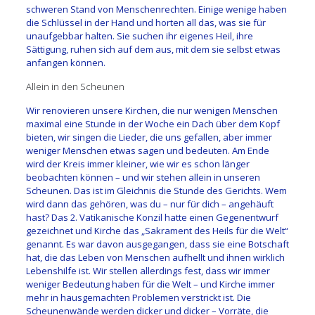
schweren Stand von Menschenrechten. Einige wenige haben
die Schlüssel in der Hand und horten all das, was sie für
unaufgebbar halten. Sie suchen ihr eigenes Heil, ihre
Sättigung, ruhen sich auf dem aus, mit dem sie selbst etwas
anfangen können.
Allein in den Scheunen
Wir renovieren unsere Kirchen, die nur wenigen Menschen
maximal eine Stunde in der Woche ein Dach über dem Kopf
bieten, wir singen die Lieder, die uns gefallen, aber immer
weniger Menschen etwas sagen und bedeuten. Am Ende
wird der Kreis immer kleiner, wie wir es schon länger
beobachten können – und wir stehen allein in unseren
Scheunen. Das ist im Gleichnis die Stunde des Gerichts. Wem
wird dann das gehören, was du – nur für dich – angehäuft
hast? Das 2. Vatikanische Konzil hatte einen Gegenentwurf
gezeichnet und Kirche das „Sakrament des Heils für die Welt“
genannt. Es war davon ausgegangen, dass sie eine Botschaft
hat, die das Leben von Menschen aufhellt und ihnen wirklich
Lebenshilfe ist. Wir stellen allerdings fest, dass wir immer
weniger Bedeutung haben für die Welt – und Kirche immer
mehr in hausgemachten Problemen verstrickt ist. Die
Scheunenwände werden dicker und dicker – Vorräte, die