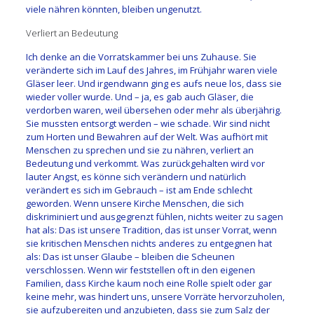
viele nähren könnten, bleiben ungenutzt.
Verliert an Bedeutung
Ich denke an die Vorratskammer bei uns Zuhause. Sie
veränderte sich im Lauf des Jahres, im Frühjahr waren viele
Gläser leer. Und irgendwann ging es aufs neue los, dass sie
wieder voller wurde. Und – ja, es gab auch Gläser, die
verdorben waren, weil übersehen oder mehr als überjährig.
Sie mussten entsorgt werden – wie schade. Wir sind nicht
zum Horten und Bewahren auf der Welt. Was aufhört mit
Menschen zu sprechen und sie zu nähren, verliert an
Bedeutung und verkommt. Was zurückgehalten wird vor
lauter Angst, es könne sich verändern und natürlich
verändert es sich im Gebrauch – ist am Ende schlecht
geworden. Wenn unsere Kirche Menschen, die sich
diskriminiert und ausgegrenzt fühlen, nichts weiter zu sagen
hat als: Das ist unsere Tradition, das ist unser Vorrat, wenn
sie kritischen Menschen nichts anderes zu entgegnen hat
als: Das ist unser Glaube – bleiben die Scheunen
verschlossen. Wenn wir feststellen oft in den eigenen
Familien, dass Kirche kaum noch eine Rolle spielt oder gar
keine mehr, was hindert uns, unsere Vorräte hervorzuholen,
sie aufzubereiten und anzubieten, dass sie zum Salz der