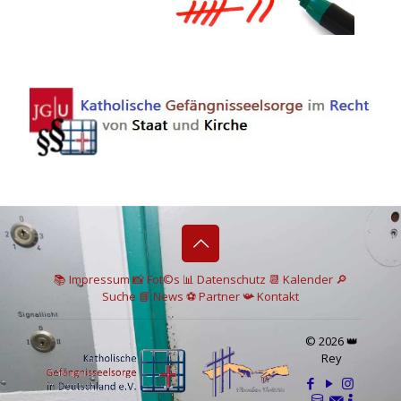
📚 I
mpressum
📸
Fot©s
📊
Datenschutz
📆 Kalender
🔎
Suche
📘 News
⚽
Partner
📯
Kontakt
© 2026 👑
Rey