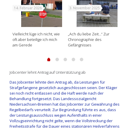
14. Februar 2026
3. November 2025
29
lohn
Vielleicht lüge ich nicht, wie
„Ach du liebe Zeit…“ Zur
Sui
it
oft aber beteilige ich mich
Chronographie des
am Gerede
Gefängnisses
Jobcenter lehnt Antrag auf Unterstützung ab
Das Jobcenter lehnte den Antrag ab, da Leistungen für
Strafgefangene gesetzlich ausgeschlossen seien. Der Kläger
sei noch nicht entlassen und die Haft werde nach der
Behandlung fortgesetzt. Das Landessozialgericht
Niedersachsen-Bremen hat das Jobcenter zur Gewährung des
Regelbedarfs verurteilt. Zur Begründung führte es aus, dass
der Leistungsausschluss wegen Aufenthalts in einer
Vollzugseinrichtung nicht gelte, wenn die Vollstreckung der
Freiheitsstrafe für die Dauer eines stationären Heilverfahrens