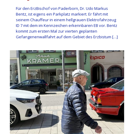
Für den ErzBischof von Paderborn, Dr. Udo Markus
Bentz, ist eigens ein Parkplatz markiert. Er fährt mit
seinem Chauffeur in einem hellgrauen Elektrofahrzeug
ID 7 mit dem im Kennzeichen erkennbaren EB vor. Bentz
kommt zum ersten Mal zur vierten geplanten
Gefangenenwallfahrt auf dem Gebiet des Erzbistum
[…]