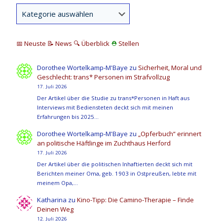
📅 Neuste
📝 News
🔍
Überblick
⛑
Stellen
Dorothee Wortelkamp-M'Baye
zu
Sicherheit, Moral und
Geschlecht: trans* Personen im Strafvollzug
17. Juli 2026
Der Artikel über die Studie zu trans*Personen in Haft aus
Interviews mit Bediensteten deckt sich mit meinen
Erfahrungen bis 2025…
Dorothee Wortelkamp-M'Baye
zu
„Opferbuch“ erinnert
an politische Häftlinge im Zuchthaus Herford
17. Juli 2026
Der Artikel über die politischen Inhaftierten deckt sich mit
Berichten meiner Oma, geb. 1903 in Ostpreußen, lebte mit
meinem Opa,…
Katharina
zu
Kino-Tipp: Die Camino-Therapie – Finde
Deinen Weg
12. Juli 2026