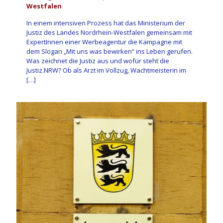
Westfalen
In einem intensiven Prozess hat das Ministerium der
Justiz des Landes Nordrhein-Westfalen gemeinsam mit
ExpertInnen einer Werbeagentur die Kampagne mit
dem Slogan „Mit uns was bewirken“ ins Leben gerufen.
Was zeichnet die Justiz aus und wofür steht die
Justiz.NRW? Ob als Arzt im Vollzug, Wachtmeisterin im
[…]