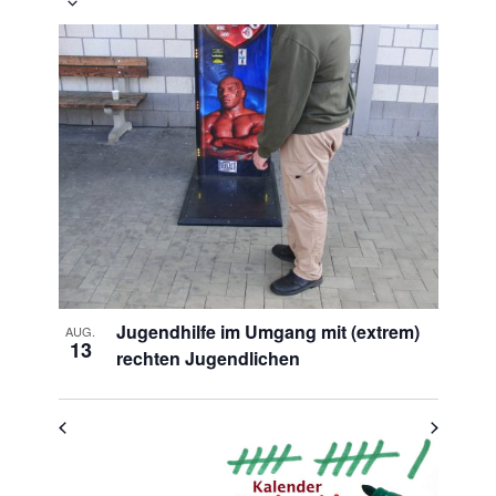
Veranstaltung
Ansichten-
Datum
Ansichten-
Navigation
List
auswählen.
Navigation
of
Veranstaltungen
in
Photo
View
Jugendhilfe im Umgang mit (extrem)
AUG.
13
rechten Jugendlichen