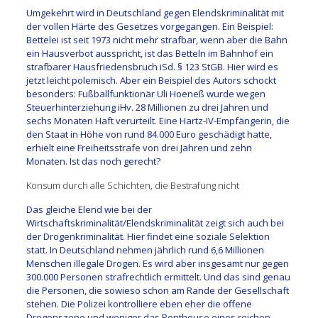
Umgekehrt wird in Deutschland gegen Elendskriminalität mit
der vollen Härte des Gesetzes vorgegangen. Ein Beispiel:
Bettelei ist seit 1973 nicht mehr strafbar, wenn aber die Bahn
ein Hausverbot ausspricht, ist das Betteln im Bahnhof ein
strafbarer Hausfriedensbruch iSd. § 123 StGB. Hier wird es
jetzt leicht polemisch. Aber ein Beispiel des Autors schockt
besonders: Fußballfunktionär Uli Hoeneß wurde wegen
Steuerhinterziehung iHv. 28 Millionen zu drei Jahren und
sechs Monaten Haft verurteilt. Eine Hartz-IV-Empfängerin, die
den Staat in Höhe von rund 84.000 Euro geschädigt hatte,
erhielt eine Freiheitsstrafe von drei Jahren und zehn
Monaten. Ist das noch gerecht?
Konsum durch alle Schichten, die Bestrafung nicht
Das gleiche Elend wie bei der
Wirtschaftskriminalität/Elendskriminalität zeigt sich auch bei
der Drogenkriminalität. Hier findet eine soziale Selektion
statt. In Deutschland nehmen jährlich rund 6,6 Millionen
Menschen illegale Drogen. Es wird aber insgesamt nur gegen
300.000 Personen strafrechtlich ermittelt. Und das sind genau
die Personen, die sowieso schon am Rande der Gesellschaft
stehen. Die Polizei kontrolliere eben eher die offene
Drogenszene und weniger das Penthouse eines reichen