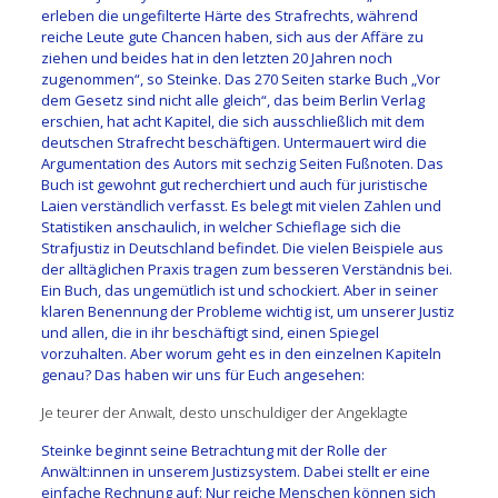
erleben die ungefilterte Härte des Strafrechts, während
reiche Leute gute Chancen haben, sich aus der Affäre zu
ziehen und beides hat in den letzten 20 Jahren noch
zugenommen“, so Steinke. Das 270 Seiten starke Buch „Vor
dem Gesetz sind nicht alle gleich“, das beim Berlin Verlag
erschien, hat acht Kapitel, die sich ausschließlich mit dem
deutschen Strafrecht beschäftigen. Untermauert wird die
Argumentation des Autors mit sechzig Seiten Fußnoten. Das
Buch ist gewohnt gut recherchiert und auch für juristische
Laien verständlich verfasst. Es belegt mit vielen Zahlen und
Statistiken anschaulich, in welcher Schieflage sich die
Strafjustiz in Deutschland befindet. Die vielen Beispiele aus
der alltäglichen Praxis tragen zum besseren Verständnis bei.
Ein Buch, das ungemütlich ist und schockiert. Aber in seiner
klaren Benennung der Probleme wichtig ist, um unserer Justiz
und allen, die in ihr beschäftigt sind, einen Spiegel
vorzuhalten. Aber worum geht es in den einzelnen Kapiteln
genau? Das haben wir uns für Euch angesehen:
Je teurer der Anwalt, desto unschuldiger der Angeklagte
Steinke beginnt seine Betrachtung mit der Rolle der
Anwält:innen in unserem Justizsystem. Dabei stellt er eine
einfache Rechnung auf: Nur reiche Menschen können sich