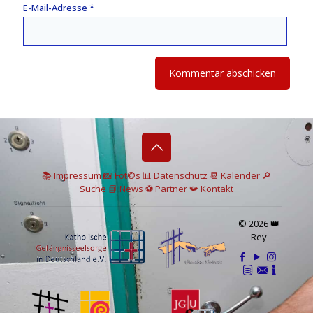
E-Mail-Adresse
*
📚 I
mpressum
📸
Fot©s
📊
Datenschutz
📆 Kalender
🔎
Suche
📘 News
⚽
Partner
📯
Kontakt
© 2026 👑
Rey