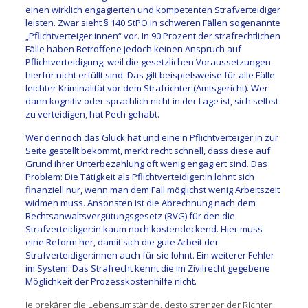
einen wirklich engagierten und kompetenten Strafverteidiger
leisten. Zwar sieht § 140 StPO in schweren Fällen sogenannte
„Pflichtverteiger:innen“ vor. In 90 Prozent der strafrechtlichen
Fälle haben Betroffene jedoch keinen Anspruch auf
Pflichtverteidigung, weil die gesetzlichen Voraussetzungen
hierfür nicht erfüllt sind. Das gilt beispielsweise für alle Fälle
leichter Kriminalität vor dem Strafrichter (Amtsgericht). Wer
dann kognitiv oder sprachlich nicht in der Lage ist, sich selbst
zu verteidigen, hat Pech gehabt.
Wer dennoch das Glück hat und eine:n Pflichtverteiger:in zur
Seite gestellt bekommt, merkt recht schnell, dass diese auf
Grund ihrer Unterbezahlung oft wenig engagiert sind. Das
Problem: Die Tätigkeit als Pflichtverteidiger:in lohnt sich
finanziell nur, wenn man dem Fall möglichst wenig Arbeitszeit
widmen muss. Ansonsten ist die Abrechnung nach dem
Rechtsanwaltsvergütungsgesetz (RVG) für den:die
Strafverteidiger:in kaum noch kostendeckend. Hier muss
eine Reform her, damit sich die gute Arbeit der
Strafverteidiger:innen auch für sie lohnt. Ein weiterer Fehler
im System: Das Strafrecht kennt die im Zivilrecht gegebene
Möglichkeit der Prozesskostenhilfe nicht.
Je prekärer die Lebensumstände, desto strenger der Richter