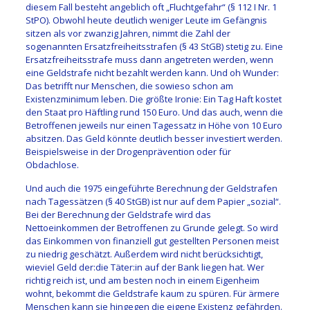
diesem Fall besteht angeblich oft „Fluchtgefahr“ (§ 112 I Nr. 1
StPO). Obwohl heute deutlich weniger Leute im Gefängnis
sitzen als vor zwanzig Jahren, nimmt die Zahl der
sogenannten Ersatzfreiheitsstrafen (§ 43 StGB) stetig zu. Eine
Ersatzfreiheitsstrafe muss dann angetreten werden, wenn
eine Geldstrafe nicht bezahlt werden kann. Und oh Wunder:
Das betrifft nur Menschen, die sowieso schon am
Existenzminimum leben. Die größte Ironie: Ein Tag Haft kostet
den Staat pro Häftling rund 150 Euro. Und das auch, wenn die
Betroffenen jeweils nur einen Tagessatz in Höhe von 10 Euro
absitzen. Das Geld könnte deutlich besser investiert werden.
Beispielsweise in der Drogenprävention oder für
Obdachlose.
Und auch die 1975 eingeführte Berechnung der Geldstrafen
nach Tagessätzen (§ 40 StGB) ist nur auf dem Papier „sozial“.
Bei der Berechnung der Geldstrafe wird das
Nettoeinkommen der Betroffenen zu Grunde gelegt. So wird
das Einkommen von finanziell gut gestellten Personen meist
zu niedrig geschätzt. Außerdem wird nicht berücksichtigt,
wieviel Geld der:die Täter:in auf der Bank liegen hat. Wer
richtig reich ist, und am besten noch in einem Eigenheim
wohnt, bekommt die Geldstrafe kaum zu spüren. Für ärmere
Menschen kann sie hingegen die eigene Existenz gefährden.