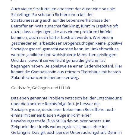
Auch vielen Strafurteilen attestiert der Autor eine soziale
Schieflage. So schauen Richter:innen bei der
Strafzumessung auch auf die Lebensverhältnisse der
Betroffenen. Was zunächst fair klingt, führt im Ergebnis oft
dazu, dass diejenigen, die aus einem prekären Umfeld
kommen, auch noch härter bestraft werden. Weil einem
geschiedenen, arbeitslosen Drogensüchtigen keine „positive
Sozialprognose“ gemacht werden kann. Im Umkehrschluss
werden gebildete und wohlsituierte Menschen privilegiert.
Und das, obwohl sie vielleicht genau die gleiche Tat
begangen haben. Beispielsweise einen Ladendiebstahl. Hier
kommt die Gymnasiastin aus reichem Elternhaus mit besten
Zukunftschancen immer besser weg.
Geldstrafe, Gefängnis und U-Haft
Das eben genannte Problem setzt sich bei der Entscheidung
über die konkrete Rechtsfolge fort. Je besser die
Sozialprognose, desto eher bekommen Betroffene noch
einmal mit einem blauen Auge in Form einer
Bewährungsstrafe (§ 56 StGB) davon. Wer bereits zum
Zeitpunkt des Urteils wohnungslos ist, muss eher ins
Gefängnis. Das gilt auch bei der Untersuchungshaft. Denn in