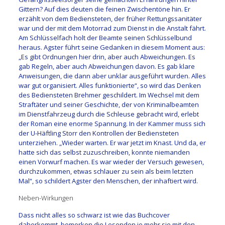
Gittern? Auf dies deuten die feinen Zwischentöne hin. Er
erzählt von dem Bediensteten, der früher Rettungssanitäter
war und der mit dem Motorrad zum Dienst in die Anstalt fährt.
Am Schlüsselfach holt der Beamte seinen Schlüsselbund
heraus. Agster führt seine Gedanken in diesem Moment aus:
„Es gibt Ordnungen hier drin, aber auch Abweichungen. Es
gab Regeln, aber auch Abweichungen davon. Es gab klare
Anweisungen, die dann aber unklar ausgeführt wurden. Alles
war gut organisiert. Alles funktionierte“, so wird das Denken
des Bediensteten Brehmer geschildert. Im Wechsel mit dem
Straftäter und seiner Geschichte, der von Kriminalbeamten
im Dienstfahrzeug durch die Schleuse gebracht wird, erlebt
der Roman eine enorme Spannung. In der Kammer muss sich
der U-Häftling Storr den Kontrollen der Bediensteten
unterziehen. „Wieder warten. Er war jetzt im Knast. Und da, er
hatte sich das selbst zuzuschreiben, konnte niemanden
einen Vorwurf machen. Es war wieder der Versuch gewesen,
durchzukommen, etwas schlauer zu sein als beim letzten
Mal“, so schildert Agster den Menschen, der inhaftiert wird.
Neben-Wirkungen
Dass nicht alles so schwarz ist wie das Buchcover
daherkommt, bemerken die Lesenden je mehr sie mit den