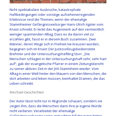
Nicht spektakuläre Ausbrüche, katastrophale
Haftbedingungen oder sonstige aufsehenerregenden
Erlebnisse sind die Themen, wenn der ehemalige
Stammheimer Gefängnisseelsorger Hans-Ulrich Agster vom
Knast schreibt. Er lenkt das Augenmerk auf den vermeintlich
weniger spannenden Alltag. Dass es da davon viel zu
erzählen gibt, fasst er in diesem Buch zusammen. Zwei
Männer, deren Wege sich in Freiheit nie kreuzen würden,
begegnen sich im Knast: Der Justizvollzugsbedienstete
Brehmer und der Untersuchungshäftling Storr. „Die
Menschen schlagen in der Untersuchungshaft sehr, sehr hart
auf“, gab der evangelische Pfarrer in einem Zeitungsbericht
zu seiner aktiven Zeit in der JVA Stammheim wieder. Vom
Alltag in einer Welt hinter den Mauern von den Menschen, die
dort arbeiten und leben müssen, beinhaltet Dramen, die das
Leben schreibt.
Wechsel-Geschichten
Der Autor lässt nicht nur in Abgründe schauen, sondern sie
zeigen ihm, dass die Menschen darin ihre je eigene Würde
nicht verlieren. Verarbeitet der ehemalige
Gefängnisseelsorger seine gemachten Erfahrungen hinter