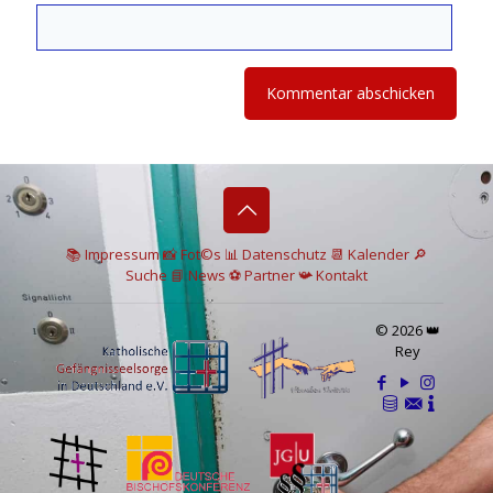
📚 I
mpressum
📸
Fot©s
📊
Datenschutz
📆 Kalender
🔎
Suche
📘 News
⚽
Partner
📯
Kontakt
© 2026 👑
Rey