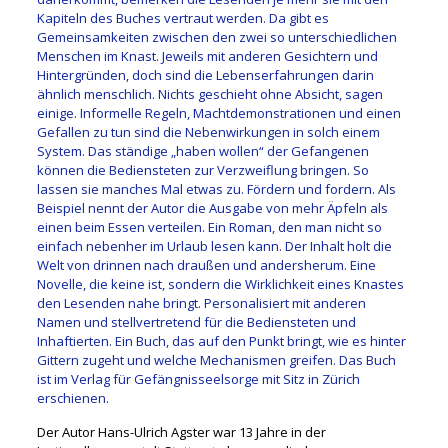
Kapiteln des Buches vertraut werden. Da gibt es
Gemeinsamkeiten zwischen den zwei so unterschiedlichen
Menschen im Knast. Jeweils mit anderen Gesichtern und
Hintergründen, doch sind die Lebenserfahrungen darin
ähnlich menschlich. Nichts geschieht ohne Absicht, sagen
einige. Informelle Regeln, Machtdemonstrationen und einen
Gefallen zu tun sind die Nebenwirkungen in solch einem
System. Das ständige „haben wollen“ der Gefangenen
können die Bediensteten zur Verzweiflung bringen. So
lassen sie manches Mal etwas zu. Fördern und fordern. Als
Beispiel nennt der Autor die Ausgabe von mehr Äpfeln als
einen beim Essen verteilen. Ein Roman, den man nicht so
einfach nebenher im Urlaub lesen kann. Der Inhalt holt die
Welt von drinnen nach draußen und andersherum. Eine
Novelle, die keine ist, sondern die Wirklichkeit eines Knastes
den Lesenden nahe bringt. Personalisiert mit anderen
Namen und stellvertretend für die Bediensteten und
Inhaftierten. Ein Buch, das auf den Punkt bringt, wie es hinter
Gittern zugeht und welche Mechanismen greifen. Das Buch
ist im Verlag für Gefängnisseelsorge mit Sitz in Zürich
erschienen.
Der Autor Hans-Ulrich Agster war 13 Jahre in der