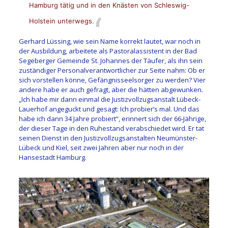
Hamburg tätig und in den Knästen von Schleswig-
Holstein unterwegs.
Gerhard Lüssing, wie sein Name korrekt lautet, war noch in
der Ausbildung, arbeitete als Pastoralassistent in der Bad
Segeberger Gemeinde St. Johannes der Täufer, als ihn sein
zuständiger Personalverantwortlicher zur Seite nahm: Ob er
sich vorstellen könne, Gefängnisseelsorger zu werden? Vier
andere habe er auch gefragt, aber die hätten abgewunken.
„Ich habe mir dann einmal die Justizvollzugsanstalt Lübeck-
Lauerhof angeguckt und gesagt: Ich probier’s mal. Und das
habe ich dann 34 Jahre probiert“, erinnert sich der 66-Jährige,
der dieser Tage in den Ruhestand verabschiedet wird. Er tat
seinen Dienst in den Justizvollzugsanstalten Neumünster-
Lübeck und Kiel, seit zwei Jahren aber nur noch in der
Hansestadt Hamburg.