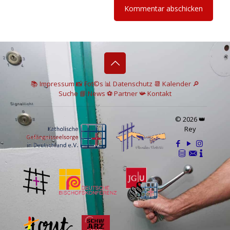
📚 I
mpressum
📸
Fot©s
📊
Datenschutz
📆 Kalender
🔎
Suche
📘 News
⚽
Partner
📯
Kontakt
© 2026 👑
Rey