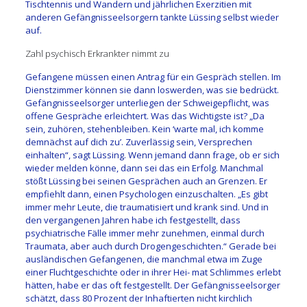
Tischtennis und Wandern und jährlichen Exerzitien mit
anderen Gefängnisseelsorgern tankte Lüssing selbst wieder
auf.
Zahl psychisch Erkrankter nimmt zu
Gefangene müssen einen Antrag für ein Gespräch stellen. Im
Dienstzimmer können sie dann loswerden, was sie bedrückt.
Gefängnisseelsorger unterliegen der Schweigepflicht, was
offene Gespräche erleichtert. Was das Wichtigste ist? „Da
sein, zuhören, stehenbleiben. Kein ‘warte mal, ich komme
demnächst auf dich zu’. Zuverlässig sein, Versprechen
einhalten“, sagt Lüssing. Wenn jemand dann frage, ob er sich
wieder melden könne, dann sei das ein Erfolg. Manchmal
stößt Lüssing bei seinen Gesprächen auch an Grenzen. Er
empfiehlt dann, einen Psychologen einzuschalten. „Es gibt
immer mehr Leute, die traumatisiert und krank sind. Und in
den vergangenen Jahren habe ich festgestellt, dass
psychiatrische Fälle immer mehr zunehmen, einmal durch
Traumata, aber auch durch Drogengeschichten.“ Gerade bei
ausländischen Gefangenen, die manchmal etwa im Zuge
einer Fluchtgeschichte oder in ihrer Hei- mat Schlimmes erlebt
hätten, habe er das oft festgestellt. Der Gefängnisseelsorger
schätzt, dass 80 Prozent der Inhaftierten nicht kirchlich