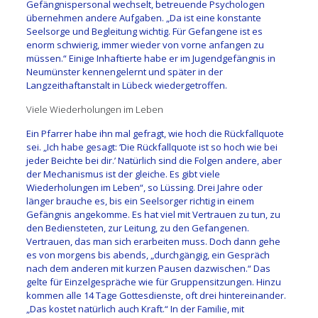
Gefängnispersonal wechselt, betreuende Psychologen
übernehmen andere Aufgaben. „Da ist eine konstante
Seelsorge und Begleitung wichtig. Für Gefangene ist es
enorm schwierig, immer wieder von vorne anfangen zu
müssen.“ Einige Inhaftierte habe er im Jugendgefängnis in
Neumünster kennengelernt und später in der
Langzeithaftanstalt in Lübeck wiedergetroffen.
Viele Wiederholungen im Leben
Ein Pfarrer habe ihn mal gefragt, wie hoch die Rückfallquote
sei. „Ich habe gesagt: ‘Die Rückfallquote ist so hoch wie bei
jeder Beichte bei dir.’ Natürlich sind die Folgen andere, aber
der Mechanismus ist der gleiche. Es gibt viele
Wiederholungen im Leben“, so Lüssing. Drei Jahre oder
länger brauche es, bis ein Seelsorger richtig in einem
Gefängnis angekomme. Es hat viel mit Vertrauen zu tun, zu
den Bediensteten, zur Leitung, zu den Gefangenen.
Vertrauen, das man sich erarbeiten muss. Doch dann gehe
es von morgens bis abends, „durchgängig, ein Gespräch
nach dem anderen mit kurzen Pausen dazwischen.“ Das
gelte für Einzelgespräche wie für Gruppensitzungen. Hinzu
kommen alle 14 Tage Gottesdienste, oft drei hintereinander.
„Das kostet natürlich auch Kraft.“ In der Familie, mit