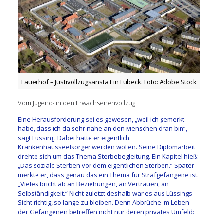
Lauerhof – Justivollzugsanstalt in Lübeck. Foto: Adobe Stock
Vom Jugend- in den Erwachsenenvollzug
Eine Herausforderung sei es gewesen, „weil ich gemerkt
habe, dass ich da sehr nahe an den Menschen dran bin“,
sagt Lüssing. Dabei hatte er eigentlich
Krankenhausseelsorger werden wollen. Seine Diplomarbeit
drehte sich um das Thema Sterbebegleitung. Ein Kapitel hieß:
„Das soziale Sterben vor dem eigentlichen Sterben.“ Später
merkte er, dass genau das ein Thema für Strafgefangene ist.
„Vieles bricht ab an Beziehungen, an Vertrauen, an
Selbständigkeit.“ Nicht zuletzt deshalb war es aus Lüssings
Sicht richtig, so lange zu bleiben. Denn Abbrüche im Leben
der Gefangenen betreffen nicht nur deren privates Umfeld: