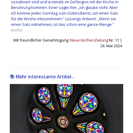
sozialisiert sind und erstmals im Gefängnis mit der Kirche in
Berührung kommen. Einer sagte ihm: „Ich glaube nicht. Aber
ich komme jeden Sonntag zum Gottesdienst, um einen Satz
für die Woche mitzunehmen.“ Lüssings Antwort: „Wenn sie
einen Satz mitnehmen, ist das schon eine ganze Menge.“
mc/hix
Mit freundlicher Genehmigung:
Neue KirchenZeitung
Nr. 17 |
26. Mai 2024
📚 Mehr interessante Artikel...