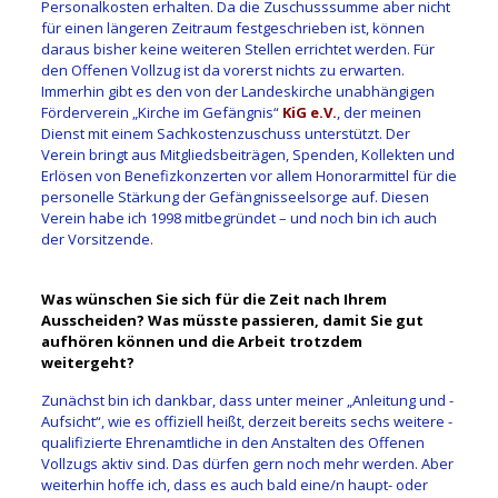
Personalkosten erhalten. Da die Zuschusssumme aber nicht
für einen längeren Zeitraum fest­geschrieben ist, können
daraus bisher keine weiteren Stellen errichtet werden. Für
den Offenen Vollzug ist da vorerst nichts zu erwarten.
Immerhin gibt es den von der Landeskirche unabhängigen
Förderverein „Kirche im Gefängnis“
KiG e.V.
, der meinen
Dienst mit einem Sachkostenzuschuss unterstützt. Der
Verein bringt aus Mitgliedsbeiträgen, Spenden, Kollekten und
Erlösen von Benefizkonzerten vor allem Honorarmittel für die
personelle Stärkung der Gefängnisseelsorge auf. Diesen
Verein habe ich 1998 mitbegründet – und noch bin ich auch
der Vorsitzende.
Was wünschen Sie sich für die Zeit nach Ihrem
Ausscheiden? Was müsste passieren, damit Sie gut
aufhören können und die Arbeit trotzdem
weitergeht?
Zunächst bin ich dankbar, dass unter meiner „Anleitung und ­
Aufsicht“, wie es offiziell heißt, derzeit bereits sechs weitere ­
qualifizierte Ehrenamtliche in den Anstalten des Offenen
Vollzugs aktiv sind. Das dürfen gern noch mehr werden. Aber
weiterhin ­hoffe ich, dass es auch bald eine/n haupt- oder