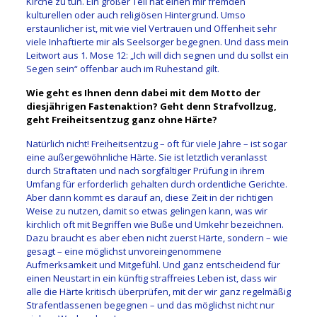
Kirche zu tun. Ein ­großer Teil hat einen mir fremden
kulturellen oder auch religiösen Hintergrund. Umso
erstaunlicher ist, mit wie viel Vertrauen und Offenheit sehr
viele Inhaftierte mir als Seelsorger begegnen. Und dass mein
Leitwort aus 1. Mose 12: „Ich will dich segnen und du sollst ein
Segen sein“ offenbar auch im Ruhestand gilt.
Wie geht es Ihnen denn dabei mit dem Motto der
diesjährigen Fastenaktion? Geht denn Strafvollzug,
geht Freiheitsentzug ganz ohne Härte?
Natürlich nicht! Freiheitsentzug – oft für viele Jahre – ist sogar
eine außergewöhnliche Härte. Sie ist letztlich veranlasst
durch Straf­taten und nach sorgfältiger ­Prüfung in ihrem
Umfang für erforderlich gehalten durch ordent­liche Gerichte.
Aber dann kommt es darauf an, diese Zeit in der ­richtigen
Weise zu nutzen, damit so etwas gelingen kann, was wir
kirchlich oft mit Begriffen wie Buße und Umkehr bezeichnen.
Dazu braucht es aber eben nicht zuerst Härte, sondern – wie
gesagt – eine möglichst unvoreingenommene
Aufmerksamkeit und Mitgefühl. Und ganz entscheidend für
einen Neustart in ein künftig straffreies Leben ist, dass wir
alle die Härte kritisch überprüfen, mit der wir ganz regelmäßig
Strafentlassenen begegnen – und das möglichst nicht nur