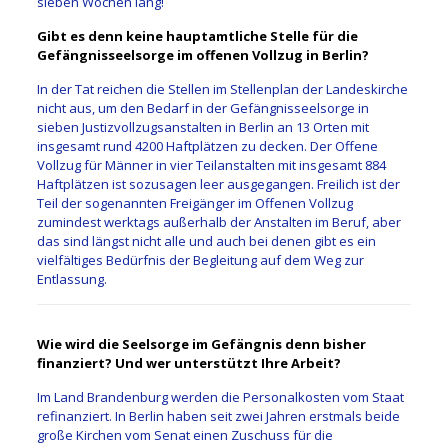
sieben Wochen lang!
Gibt es denn keine haupt­amtliche ­Stelle für die
Gefängnisseelsorge im offenen Vollzug in Berlin?
In der Tat reichen die Stellen im Stellenplan der Landeskirche
nicht aus, um den Bedarf in der Gefängnisseelsorge in
sieben Justiz­vollzugsanstalten in Berlin an 13 Orten mit
insgesamt rund 4200 Haftplätzen zu decken. Der Offene
Vollzug für Männer in vier Teil­anstalten mit insgesamt 884
Haftplätzen ist sozusagen leer ausgegangen. Freilich ist der
Teil der sogenannten Freigänger im Offenen Vollzug
zumindest werktags außerhalb der Anstalten im Beruf, aber
das sind längst nicht alle und auch bei denen gibt es ein
vielfältiges Bedürfnis der Begleitung auf dem Weg zur
Entlassung.
Wie wird die Seelsorge im Gefängnis denn bisher
finanziert? Und wer unterstützt Ihre Arbeit?
Im Land Brandenburg werden die Personalkosten vom Staat
refinanziert. In Berlin haben seit zwei Jahren erstmals beide
große Kirchen vom Senat einen Zuschuss für die