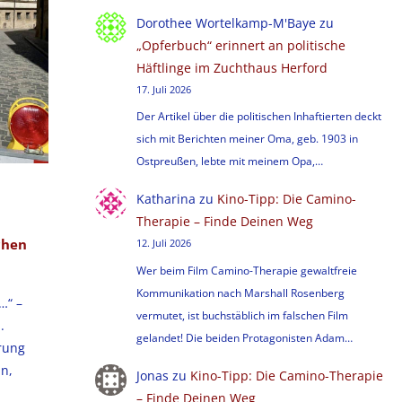
Dorothee Wortelkamp-M'Baye
zu
„Opferbuch“ erinnert an politische
Häftlinge im Zuchthaus Herford
17. Juli 2026
Der Artikel über die politischen Inhaftierten deckt
sich mit Berichten meiner Oma, geb. 1903 in
Ostpreußen, lebte mit meinem Opa,…
Katharina
zu
Kino-Tipp: Die Camino-
Therapie – Finde Deinen Weg
chen
12. Juli 2026
Wer beim Film Camino-Therapie gewaltfreie
Kommunikation nach Marshall Rosenberg
…“ –
vermutet, ist buchstäblich im falschen Film
.
gelandet! Die beiden Protagonisten Adam…
hrung
n,
Jonas
zu
Kino-Tipp: Die Camino-Therapie
– Finde Deinen Weg