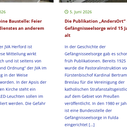
026
5. Juni 2026
eine Baustelle: Feier
Die Publikation „AndersOrt“
dienstes an anderem
Gefängnisseelsorge wird 15 J
alt
er JVA Herford ist
In der Geschichte der
ese Mitteilung wirkt
Gefängnisseelsorge gab es scho
ch und ist seitens von
früh Publikationen. Bereits 1925
 und Ordnung“ der JVA im
wurde die Pastoralinstruktion v
g in der Weise
Fürstenbischof Kardinal Bertram
worden. In der Apsis der
Breslau für die Vereinigung der
n Kirche steht ein
katholischen Strafanstaltsgeistl
LED-Leuchten sollen im
auf dem Gebiet von Preußen
liert werden. Die Gefahr
veröffentlicht. In den 1980 er Ja
ist eine Bundesstelle der
Gefängnisseelsorge in Fulda
eingerichtet
[…]