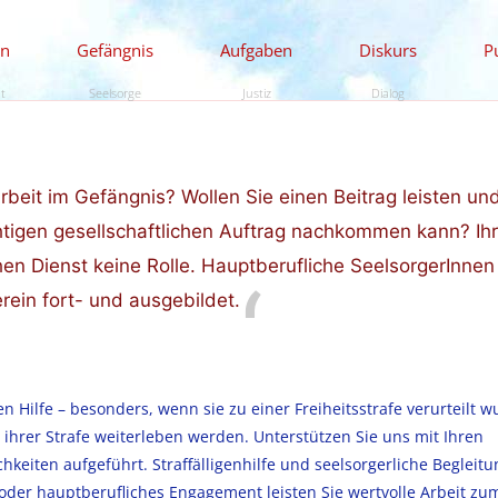
en
Gefängnis
Aufgaben
Diskurs
P
ät
Seelsorge
Justiz
Dialog
Arbeit im Gefängnis? Wollen Sie einen Beitrag leisten un
htigen gesellschaftlichen Auftrag nachkommen kann? Ih
hen Dienst keine Rolle. Hauptberufliche SeelsorgerInnen
ein fort- und ausgebildet.
 Hilfe – besonders, wenn sie zu einer Freiheitsstrafe verurteilt w
 ihrer Strafe weiterleben werden. Unterstützen Sie uns mit Ihren
eiten aufgeführt. Straffälligenhilfe und seelsorgerliche Begleitu
 oder hauptberufliches Engagement leisten Sie wertvolle Arbeit z