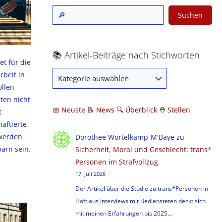
Suchen
📚 Artikel-Beiträge nach Stichworten
t für die
rbeit in
ollen
ten nicht
📅 Neuste
📝 News
🔍
Überblick
⛑
Stellen
t
aftierte
werden
Dorothee Wortelkamp-M'Baye
zu
arn sein.
Sicherheit, Moral und Geschlecht: trans*
Personen im Strafvollzug
17. Juli 2026
Der Artikel über die Studie zu trans*Personen in
Haft aus Interviews mit Bediensteten deckt sich
mit meinen Erfahrungen bis 2025…