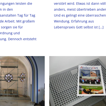
gungen leisten die
verstört wird. Etwas ist dann völl
n in den
anders, meist übertrieben ander
gsanstalten Tag für Tag
Und es gelingt eine überrasche
de Arbeit. Mit großem
Wendung. Erfahrung aus
sorgen sie für
Lebenspraxis Gott selbst ist
[…]
 Ordnung und
rung. Dennoch entsteht