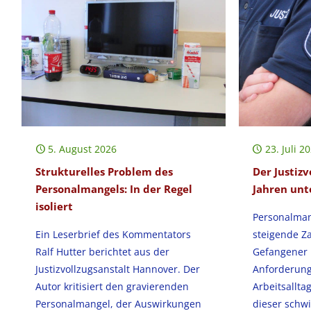
5. August 2026
23. Juli 2
Strukturelles Problem des
Der Justizv
Personalmangels: In der Regel
Jahren un
isoliert
Personalmang
Ein Leserbrief des Kommentators
steigende Za
Ralf Hutter berichtet aus der
Gefangener
Justizvollzugsanstalt Hannover. Der
Anforderun
Autor kritisiert den gravierenden
Arbeitsallta
Personalmangel, der Auswirkungen
dieser schw