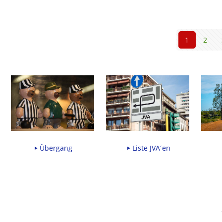
1
2
Übergang
Liste JVA´en