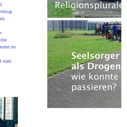
d
vollzug
als
n
 Die
indet im
 statt.