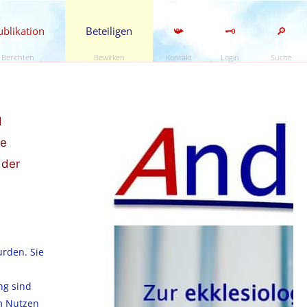
ublikation
Beteiligen
📯
🗝️
🔎
Berichten
Bewirken
Kontakt
Login
Suche
d
re
 der
urden. Sie
ng sind
um Nutzen