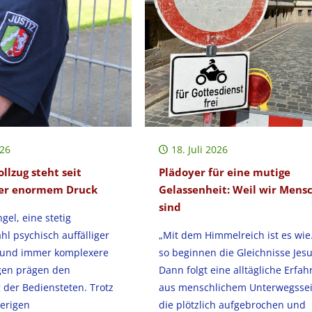
026
18. Juli 2026
ollzug steht seit
Plädoyer für eine mutige
ter enormem Druck
Gelassenheit: Weil wir Mens
sind
el, eine stetig
hl psychisch auffälliger
„Mit dem Himmelreich ist es wie
 und immer komplexere
so beginnen die Gleichnisse Jesu
gen prägen den
Dann folgt eine alltägliche Erfa
g der Bediensteten. Trotz
aus menschlichem Unterwegssei
ierigen
die plötzlich aufgebrochen und