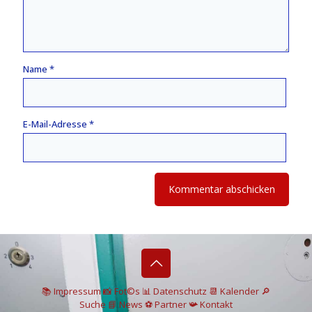
Name
*
E-Mail-Adresse
*
📚 I
mpressum
📸
Fot©s
📊
Datenschutz
📆 Kalender
🔎
Suche
📘 News
⚽
Partner
📯
Kontakt