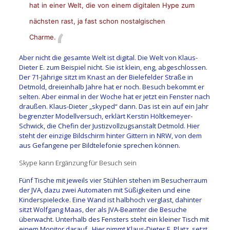
hat in einer Welt, die von einem digitalen Hype zum
nächsten rast, ja fast schon nostalgischen
Charme.
Aber nicht die gesamte Welt ist digital. Die Welt von Klaus-
Dieter E. zum Beispiel nicht. Sie ist klein, eng, abgeschlossen.
Der 71-Jährige sitzt im Knast an der Bielefelder Straße in
Detmold, dreieinhalb Jahre hat er noch. Besuch bekommt er
selten. Aber einmal in der Woche hat er jetzt ein Fenster nach
draußen. Klaus-Dieter „skyped“ dann. Das ist ein auf ein Jahr
begrenzter Modellversuch, erklärt Kerstin Höltkemeyer-
Schwick, die Chefin der Justizvollzugsanstalt Detmold. Hier
steht der einzige Bildschirm hinter Gittern in NRW, von dem
aus Gefangene per Bildtelefonie sprechen können.
Skype kann Ergänzung für Besuch sein
Fünf Tische mit jeweils vier Stühlen stehen im Besucherraum
der JVA, dazu zwei Automaten mit Süßigkeiten und eine
Kinderspielecke. Eine Wand ist halbhoch verglast, dahinter
sitzt Wolfgang Maas, der als JVA-Beamter die Besuche
überwacht. Unterhalb des Fensters steht ein kleiner Tisch mit
einem Monitor darauf, Hier nimmt Klaus-Dieter E. Platz, setzt