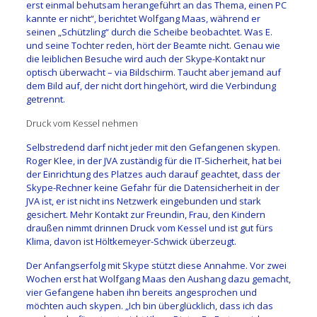
erst einmal behutsam herangeführt an das Thema, einen PC
kannte er nicht“, berichtet Wolfgang Maas, während er
seinen „Schützling“ durch die Scheibe beobachtet. W
as E.
und seine Tochter reden, hört der Beamte nicht. Genau wie
die leiblichen Besuche wird auch der Skype-Kontakt nur
optisch überwacht – via Bildschirm. Taucht aber jemand auf
dem Bild auf, der nicht dort hingehört, wird die Verbindung
getrennt.
Druck vom Kessel nehmen
Selbstredend darf nicht jeder mit den Gefangenen skypen.
Roger Klee, in der JVA zuständig für die IT-Sicherheit, hat bei
der Einrichtung des Platzes auch darauf geachtet, dass der
Skype-Rechner keine Gefahr für die Datensicherheit in der
JVA ist, er ist nicht ins Netzwerk eingebunden und stark
gesichert. Mehr Kontakt zur Freundin, Frau, den Kindern
draußen nimmt drinnen Druck vom Kessel und ist gut fürs
Klima, davon ist Höltkemeyer-Schwick überzeugt.
Der Anfangserfolg mit Skype stützt diese Annahme. Vor zwei
Wochen erst hat Wolfgang Maas den Aushang dazu gemacht,
vier Gefangene haben ihn bereits angesprochen und
möchten auch skypen. „
Ich bin überglücklich, dass ich das