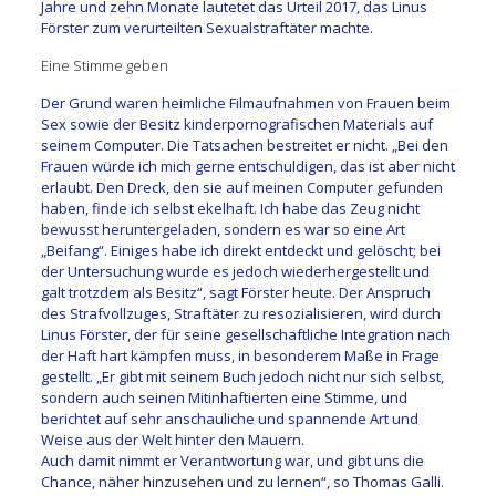
Jahre und zehn Monate lautetet das Urteil 2017, das Linus
Förster zum verurteilten Sexualstraftäter machte.
Eine Stimme geben
Der Grund waren heimliche Filmaufnahmen von Frauen beim
Sex sowie der Besitz kinderpornografischen Materials auf
seinem Computer. Die Tatsachen bestreitet er nicht. „Bei den
Frauen würde ich mich gerne entschuldigen, das ist aber nicht
erlaubt. Den Dreck, den sie auf meinen Computer gefunden
haben, finde ich selbst ekelhaft. Ich habe das Zeug nicht
bewusst heruntergeladen, sondern es war so eine Art
„Beifang“. Einiges habe ich direkt entdeckt und gelöscht; bei
der Untersuchung wurde es jedoch wiederhergestellt und
galt trotzdem als Besitz“, sagt Förster heute. Der Anspruch
des Strafvollzuges, Straftäter zu resozialisieren, wird durch
Linus Förster, der für seine gesellschaftliche Integration nach
der Haft hart kämpfen muss, in besonderem Maße in Frage
gestellt. „Er gibt mit seinem Buch jedoch nicht nur sich selbst,
sondern auch seinen Mitinhaftierten eine Stimme, und
berichtet auf sehr anschauliche und spannende Art und
Weise aus der Welt hinter den Mauern.
Auch damit nimmt er Verantwortung war, und gibt uns die
Chance, näher hinzusehen und zu lernen“, so Thomas Galli.