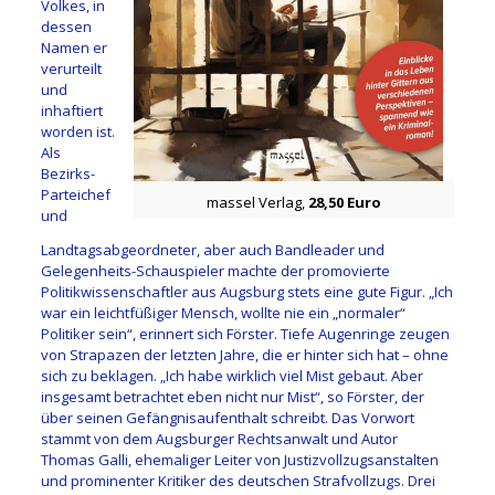
Volkes, in
dessen
Namen er
verurteilt
und
inhaftiert
worden ist.
Als
Bezirks-
Parteichef
massel Verlag,
28,50 Euro
und
Landtagsabgeordneter, aber auch Bandleader und
Gelegenheits-Schauspieler machte der promovierte
Politikwissenschaftler aus Augsburg stets eine gute Figur. „Ich
war ein leichtfüßiger Mensch, wollte nie ein „normaler“
Politiker sein“, erinnert sich Förster. Tiefe Augenringe zeugen
von Strapazen der letzten Jahre, die er hinter sich hat – ohne
sich zu beklagen. „Ich habe wirklich viel Mist gebaut. Aber
insgesamt betrachtet eben nicht nur Mist“, so Förster, der
über seinen Gefängnisaufenthalt schreibt. Das Vorwort
stammt von dem Augsburger Rechtsanwalt und Autor
Thomas Galli, ehemaliger Leiter von Justizvollzugsanstalten
und prominenter Kritiker des deutschen Strafvollzugs. Drei