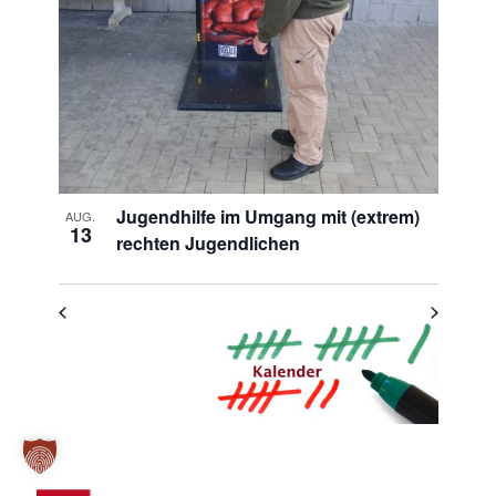
Photo
View
Jugendhilfe im Umgang mit (extrem)
AUG.
13
rechten Jugendlichen