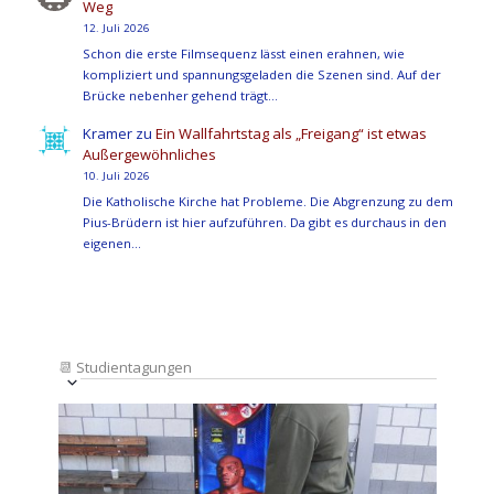
Weg
12. Juli 2026
Schon die erste Filmsequenz lässt einen erahnen, wie
kompliziert und spannungsgeladen die Szenen sind. Auf der
Brücke nebenher gehend trägt…
Kramer
zu
Ein Wallfahrtstag als „Freigang“ ist etwas
Außergewöhnliches
10. Juli 2026
Die Katholische Kirche hat Probleme. Die Abgrenzung zu dem
Pius-Brüdern ist hier aufzuführen. Da gibt es durchaus in den
eigenen…
📆
Studientagungen
Veranstaltung
Ansichten-
Datum
Ansichten-
Navigation
List
auswählen.
Navigation
of
Veranstaltungen
in