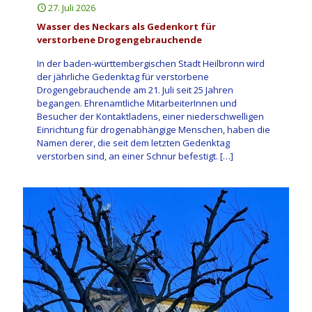
27. Juli 2026
Wasser des Neckars als Gedenkort für
verstorbene Drogengebrauchende
In der baden-württembergischen Stadt Heilbronn wird
der jährliche Gedenktag für verstorbene
Drogengebrauchende am 21. Juli seit 25 Jahren
begangen. Ehrenamtliche MitarbeiterInnen und
Besucher der Kontaktladens, einer niederschwelligen
Einrichtung für drogenabhängige Menschen, haben die
Namen derer, die seit dem letzten Gedenktag
verstorben sind, an einer Schnur befestigt.
[…]