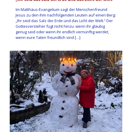
Im Matthäus-Evangelium sagt der Menschenfreund
Jesus zu den ihm nachfolgenden Leuten auf einen Berg:
„Ihr seid das Salz der Erde und das Licht der Welt.“ Der
Gottesversteher fügt nicht hinzu: wenn ihr gläubig
genug seid oder wenn ihr endlich vernünftig werdet,
wenn eure Taten freundlich sind
[…]