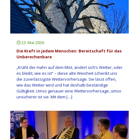
23. Mai 2026
Die Kraft in jedem Menschen: Bereitschaft für das
Unberechenbare
„Kräht der Hahn auf dem Mist, ändert sich’s Wetter, oder
es bleibt, wie es ist“ – diese alte Weisheit schenkt uns
die zuverlässigste Wettervorhersage. Sie lässt offen,
wie das Wetter wird und hat deshalb beständige
Gültigkeit. Umso genauer eine Wettervorhersage, umso
unsicherer ist sie. Mit dem
[…]