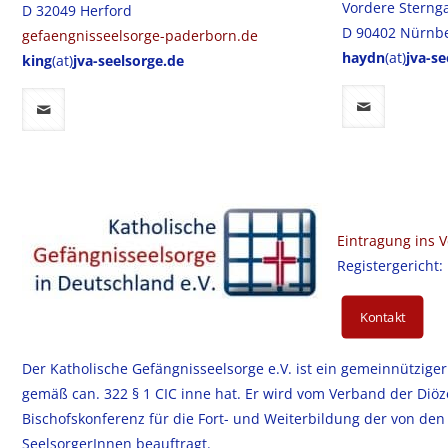
Vordere Sterng
D 32049 Herford
D 90402 Nürnb
gefaengnisseelsorge-paderborn.de
haydn
(at)
jva-se
king
(at)
jva-seelsorge.de
Eintragung ins V
Registergericht
Kontakt
Der Katholische Gefängnisseelsorge e.V. ist ein gemeinnütziger
gemäß can. 322 § 1 CIC inne hat. Er wird vom Verband der Diöz
Bischofskonferenz für die Fort- und Weiterbildung der von den
SeelsorgerInnen beauftragt.