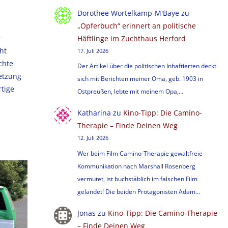
Dorothee Wortelkamp-M'Baye
zu
„Opferbuch“ erinnert an politische
r
Häftlinge im Zuchthaus Herford
ht
17. Juli 2026
chte
Der Artikel über die politischen Inhaftierten deckt
letzung
sich mit Berichten meiner Oma, geb. 1903 in
tige
Ostpreußen, lebte mit meinem Opa,…
Katharina
zu
Kino-Tipp: Die Camino-
Therapie – Finde Deinen Weg
12. Juli 2026
Wer beim Film Camino-Therapie gewaltfreie
Kommunikation nach Marshall Rosenberg
vermutet, ist buchstäblich im falschen Film
gelandet! Die beiden Protagonisten Adam…
Jonas
zu
Kino-Tipp: Die Camino-Therapie
– Finde Deinen Weg