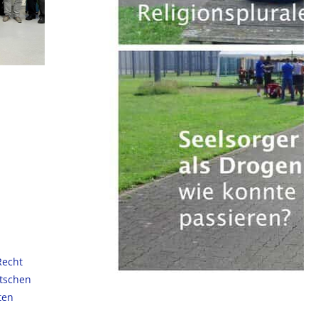
Recht
utschen
ten