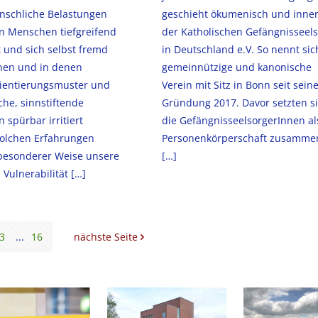
schliche Belastungen
geschieht ökumenisch und inne
en Menschen tiefgreifend
der Katholischen Gefängnisseel
 und sich selbst fremd
in Deutschland e.V. So nennt sic
nen und in denen
gemeinnützige und kanonische
rientierungsmuster und
Verein mit Sitz in Bonn seit sein
che, sinnstiftende
Gründung 2017. Davor setzten s
 spürbar irritiert
die GefängnisseelsorgerInnen al
solchen Erfahrungen
Personenkörperschaft zusamme
esonderer Weise unsere
[…]
Vulnerabilität
[…]
3
...
16
nächste Seite