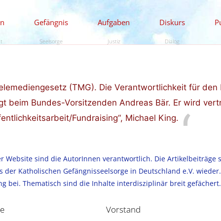
en
Gefängnis
Aufgaben
Diskurs
P
ät
Seelsorge
Justiz
Dialog
lemediengesetz (TMG). Die Verantwortlichkeit für den I
iegt beim Bundes-Vorsitzenden
Andreas Bär
. Er wird vert
ntlichkeitsarbeit/Fundraising“,
Michael King
.
r Website sind die AutorInnen verantwortlich. Die Artikelbeiträge 
 der Katholischen Gefängnisseelsorge in Deutschland e.V. wieder.
 bei. Thematisch sind die Inhalte interdisziplinär breit gefächert
le
Vorstand