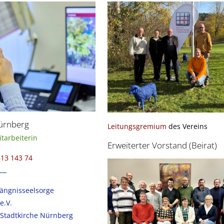
Nürnberg
Leitungsgremium
des Vereins
tarbeiterin
Erweiterter Vorstand (Beirat)
613 143 74
fängnisseelsorge
e.V.
 Stadtkirche Nürnberg