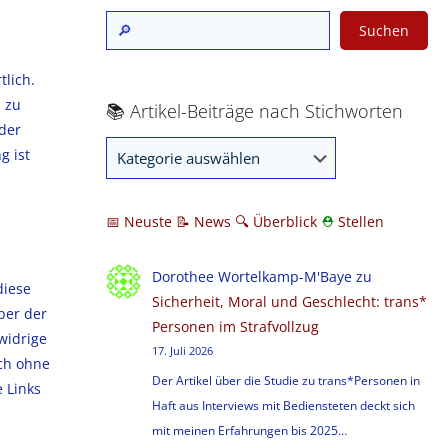
Suchen
tlich.
n zu
📚 Artikel-Beiträge nach Stichworten
der
g ist
📅 Neuste
📝 News
🔍
Überblick
⛑
Stellen
Dorothee Wortelkamp-M'Baye
zu
diese
Sicherheit, Moral und Geschlecht: trans*
ber der
Personen im Strafvollzug
widrige
17. Juli 2026
och ohne
Der Artikel über die Studie zu trans*Personen in
 Links
Haft aus Interviews mit Bediensteten deckt sich
mit meinen Erfahrungen bis 2025…