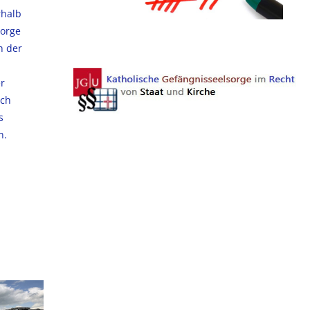
rhalb
sorge
h der
er
ich
s
n.