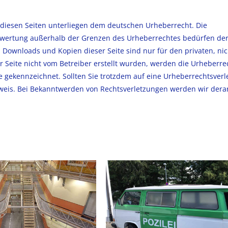
f diesen Seiten unterliegen dem deutschen Urheberrecht. Die
Verwertung außerhalb der Grenzen des Urheberrechtes bedürfen de
. Downloads und Kopien dieser Seite sind nur für den privaten, nic
r Seite nicht vom Betreiber erstellt wurden, werden die Urheberre
he gekennzeichnet. Sollten Sie trotzdem auf eine Urheberrechtsver
eis. Bei Bekanntwerden von Rechtsverletzungen werden wir derar