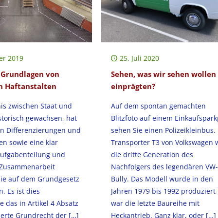
er 2019
25. Juli 2020
 Grundlagen von
Sehen, was wir sehen wollen
in Haftanstalten
einprägten?
nis zwischen Staat und
Auf dem spontan gemachten
istorisch gewachsen, hat
Blitzfoto auf einem Einkaufspark
on Differenzierungen und
sehen Sie einen Polizeikleinbus.
n sowie eine klar
Transporter T3 von Volkswagen 
ufgabenteilung und
die dritte Generation des
 Zusammenarbeit
Nachfolgers des legendären VW-
 die auf dem Grundgesetz
Bully. Das Modell wurde in den
. Es ist dies
Jahren 1979 bis 1992 produziert
 das in Artikel 4 Absatz
war die letzte Baureihe mit
ierte Grundrecht der
[…]
Heckantrieb. Ganz klar, oder
[…]