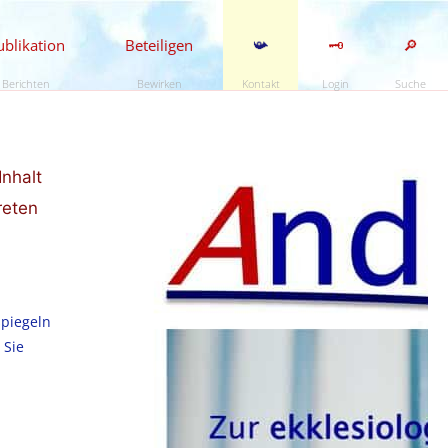
ublikation
Beteiligen
📯
🗝️
🔎
Berichten
Bewirken
Kontakt
Login
Suche
nhalt
reten
spiegeln
 Sie
.