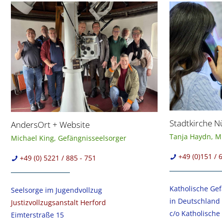
Stadtkirche 
AndersOrt + Website
Tanja Haydn, Mi
Michael King, Gefängnisseelsorger
+49 (0)151 / 
+49 (0) 5221 / 885 - 751
Katholische Ge
Seelsorge im Jugendvollzug
in Deutschland 
Justizvollzugsanstalt Herford
c/o Katholische
Eimterstraße 15