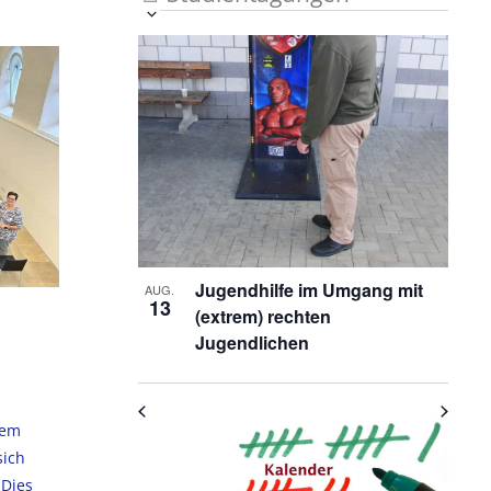
Veranstaltung
Ansichten-
Datum
List
auswählen.
Ansichten-
Navigation
Navigation
of
Veranstaltungen
in
Photo
View
Jugendhilfe im Umgang mit
AUG.
13
(extrem) rechten
Jugendlichen
dem
sich
 Dies