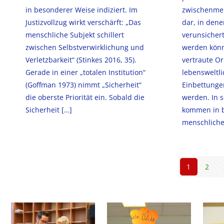
in besonderer Weise indiziert. Im
zwischenmen
Justizvollzug wirkt verschärft: „Das
dar, in den
menschliche Subjekt schillert
verunsichert
zwischen Selbstverwirklichung und
werden kön
Verletzbarkeit“ (Stinkes 2016, 35).
vertraute O
Gerade in einer „totalen Institution“
lebensweltli
(Goffman 1973) nimmt „Sicherheit“
Einbettungen
die oberste Priorität ein. Sobald die
werden. In 
Sicherheit
[…]
kommen in b
menschliche 
1
2