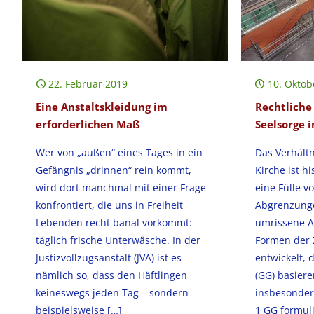
22. Februar 2019
10. Oktob
Eine Anstaltskleidung im
Rechtliche
erforderlichen Maß
Seelsorge 
Wer von „außen“ eines Tages in ein
Das Verhält
Gefängnis „drinnen“ rein kommt,
Kirche ist h
wird dort manchmal mit einer Frage
eine Fülle v
konfrontiert, die uns in Freiheit
Abgrenzunge
Lebenden recht banal vorkommt:
umrissene A
täglich frische Unterwäsche. In der
Formen der
Justizvollzugsanstalt (JVA) ist es
entwickelt,
nämlich so, dass den Häftlingen
(GG) basieren
keineswegs jeden Tag – sondern
insbesondere
beispielsweise
[…]
1 GG formul