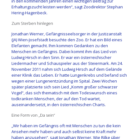
in den kommenden Jahren einen wichtigen Beitrag zur
Erhaltungszucht leisten werden“, sagt Zoodirektor Stephan
Hering-Hagenbeck.
Zum Sterben hinlegen
Jonathan Werner, Gefängnisseelsorger in der Justizanstalt
(JA) Wien-Josefstadt besuchte den Zoo. Er hat ein Bild eines
Elefanten gemacht. Ihm kommen Gedanken zu den
Menschen im Gefängnis. Dabei kommt ihm das Lied von
Ludwig Hirsch in den Sinn. Er war ein österreichischer
Liedermacher und Schauspieler aus der Steiermark. Am 24.
November 2011 nahm sich Ludwig Hirsch auf dem Gelände
einer Klinik das Leben. Er hatte Lungenkrebs und befand sich
wegen einer Lungenentzündung im Spital. Zwei Wochen
später platzierte sich sein Lied „Komm großer schwarzer
Vogel“, das sich thematisch mit dem Todeswunsch eines
todkranken Menschen, der auf den Tod wartet,
auseinandersetzt, in den österreichischen Charts.
Eine Form von „Da sein“
„Wir haben im Gefängnis oft mit Menschen zu tun die kein
Ansehen mehr haben und auch selbst keine Kraft mehr
haben anzusehen“, sagt Jonathan Werner. Wie Rilke über