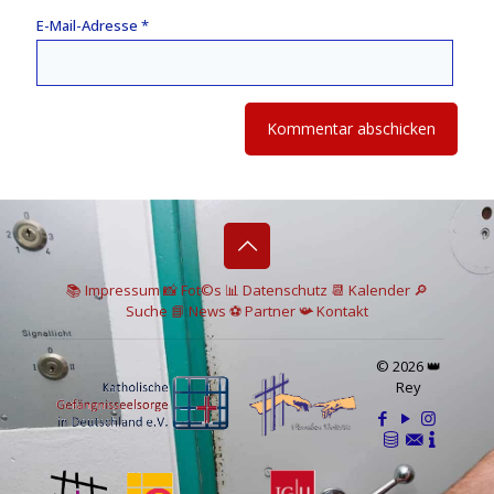
E-Mail-Adresse
*
📚 I
mpressum
📸
Fot©s
📊
Datenschutz
📆 Kalender
🔎
Suche
📘 News
⚽
Partner
📯
Kontakt
© 2026 👑
Rey