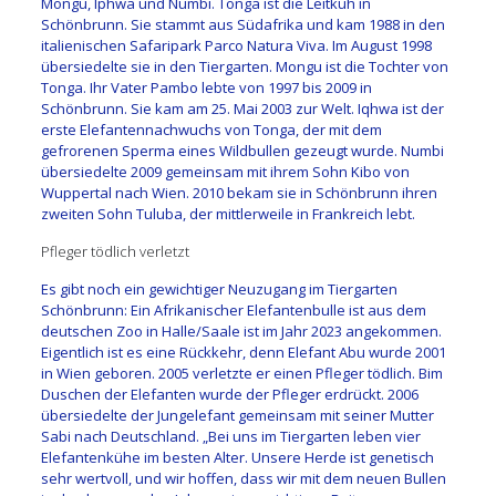
Mongu, Iphwa und Numbi. Tonga ist die Leitkuh in
Schönbrunn. Sie stammt aus Südafrika und kam 1988 in den
italienischen Safaripark Parco Natura Viva. Im August 1998
übersiedelte sie in den Tiergarten. Mongu ist die Tochter von
Tonga. Ihr Vater Pambo lebte von 1997 bis 2009 in
Schönbrunn. Sie kam am 25. Mai 2003 zur Welt. Iqhwa ist der
erste Elefantennachwuchs von Tonga, der mit dem
gefrorenen Sperma eines Wildbullen gezeugt wurde. Numbi
übersiedelte 2009 gemeinsam mit ihrem Sohn Kibo von
Wuppertal nach Wien. 2010 bekam sie in Schönbrunn ihren
zweiten Sohn Tuluba, der mittlerweile in Frankreich lebt.
Pfleger tödlich verletzt
Es gibt noch ein gewichtiger Neuzugang im Tiergarten
Schönbrunn: Ein Afrikanischer Elefantenbulle ist aus dem
deutschen Zoo in Halle/Saale ist im Jahr 2023 angekommen.
Eigentlich ist es eine Rückkehr, denn Elefant Abu wurde 2001
in Wien geboren. 2005 verletzte er einen Pfleger tödlich. Bim
Duschen der Elefanten wurde der Pfleger erdrückt. 2006
übersiedelte der Jungelefant gemeinsam mit seiner Mutter
Sabi nach Deutschland. „Bei uns im Tiergarten leben vier
Elefantenkühe im besten Alter. Unsere Herde ist genetisch
sehr wertvoll, und wir hoffen, dass wir mit dem neuen Bullen