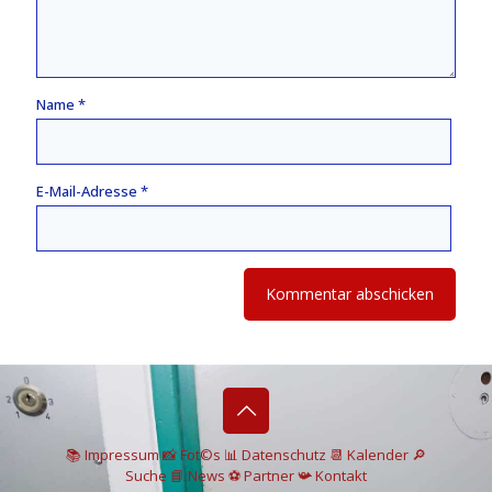
Name
*
E-Mail-Adresse
*
📚 I
mpressum
📸
Fot©s
📊
Datenschutz
📆 Kalender
🔎
Suche
📘 News
⚽
Partner
📯
Kontakt