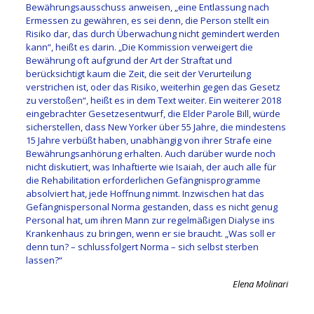
Bewährungsausschuss anweisen, „eine Entlassung nach
Ermessen zu gewähren, es sei denn, die Person stellt ein
Risiko dar, das durch Überwachung nicht gemindert werden
kann“, heißt es darin. „Die Kommission verweigert die
Bewährung oft aufgrund der Art der Straftat und
berücksichtigt kaum die Zeit, die seit der Verurteilung
verstrichen ist, oder das Risiko, weiterhin gegen das Gesetz
zu verstoßen“, heißt es in dem Text weiter. Ein weiterer 2018
eingebrachter Gesetzesentwurf, die Elder Parole Bill, würde
sicherstellen, dass New Yorker über 55 Jahre, die mindestens
15 Jahre verbüßt haben, unabhängig von ihrer Strafe eine
Bewährungsanhörung erhalten. Auch darüber wurde noch
nicht diskutiert, was Inhaftierte wie Isaiah, der auch alle für
die Rehabilitation erforderlichen Gefängnisprogramme
absolviert hat, jede Hoffnung nimmt. Inzwischen hat das
Gefängnispersonal Norma gestanden, dass es nicht genug
Personal hat, um ihren Mann zur regelmäßigen Dialyse ins
Krankenhaus zu bringen, wenn er sie braucht. „Was soll er
denn tun? – schlussfolgert Norma – sich selbst sterben
lassen?“
Elena Molinari