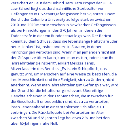
versichert er. Laut dem Behind Bars Data Project der UCLA
Law School liegt das durchschnittliche Sterbealter von
Gefangenen in US-Staatsgefängnissen bei 57 Jahren. Einem
Bericht der Columbia University zufolge starben zwischen
2010 und 2020 mehr Menschen in New Yorker Gefängnissen
als bei Hinrichtungen in den 370 Jahren, in denen die
Todesstrafe in diesem Bundesstaat legal war. Der Bericht
kommt zu dem Schluss, dass die lebenslange Haftstrafe „der
neue Henker“ ist, insbesondere in Staaten, in denen
Hinrichtungen verboten sind. Wenn man jemanden nicht mit
der Giftspritze töten kann, kann man es tun, indem man ihn
jahrzehntelang einsperrt“, erklärt Melissa Tanis,
Mitverfasserin des Berichts: „Es ist ein Schlupfloch, das
genutzt wird, um Menschen auf eine Weise zu bestrafen, die
ihre Menschlichkeit und ihre Fähigkeit, sich zu ändern, nicht
anerkennt. Wenn man jahrzehntelang im Gefängnis war, wird
der Grund für die Inhaftierung irrelevant. Übereifrige
Gerichte scheinen in der Tat Menschen, die inzwischen für
die Gesellschaft unbedenklich sind, dazu zu verurteilen,
ihren Lebensabend in einer stählernen Schlafkoje zu
verbringen. Die Rückfallquote bei Verurteilten im Alter
zwischen 50 und 65 Jahren liegt bei etwa 2 % und bei den
über 65-Jährigen nahe Null.