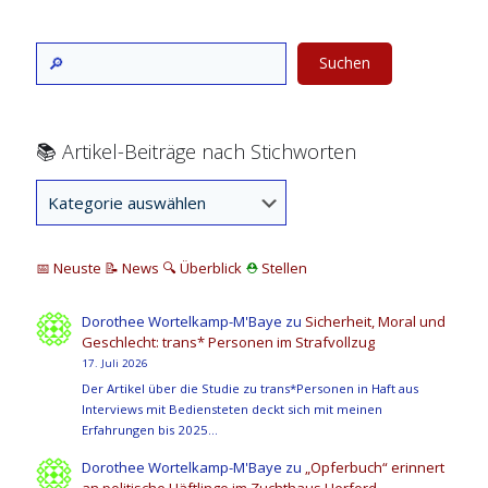
Suchen
📚 Artikel-Beiträge nach Stichworten
📅 Neuste
📝 News
🔍
Überblick
⛑
Stellen
Dorothee Wortelkamp-M'Baye
zu
Sicherheit, Moral und
Geschlecht: trans* Personen im Strafvollzug
17. Juli 2026
Der Artikel über die Studie zu trans*Personen in Haft aus
Interviews mit Bediensteten deckt sich mit meinen
Erfahrungen bis 2025…
Dorothee Wortelkamp-M'Baye
zu
„Opferbuch“ erinnert
an politische Häftlinge im Zuchthaus Herford