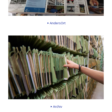
AndersOrt
Archiv