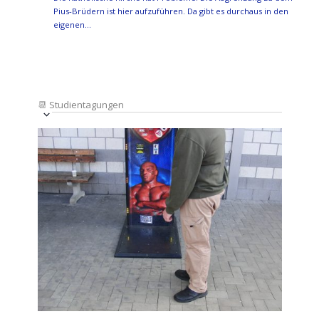
Pius-Brüdern ist hier aufzuführen. Da gibt es durchaus in den
eigenen…
📆
Studientagungen
Veranstaltung
Ansichten-
Datum
Ansichten-
Navigation
List
auswählen.
Navigation
of
Veranstaltungen
in
Photo
View