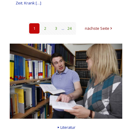
Zeit. Krank
[…]
1
2
3
...
24
nächste Seite
Literatur