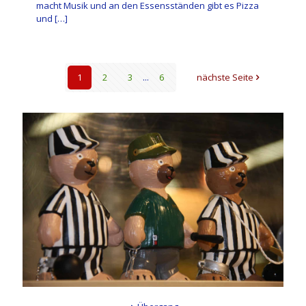
macht Musik und an den Essensständen gibt es Pizza
und
[…]
1
2
3
...
6
nächste Seite