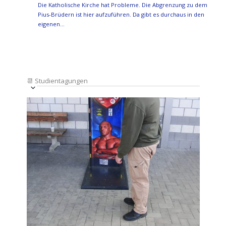
Die Katholische Kirche hat Probleme. Die Abgrenzung zu dem
Pius-Brüdern ist hier aufzuführen. Da gibt es durchaus in den
eigenen…
📆
Studientagungen
Veranstaltung
Ansichten-
Datum
Ansichten-
Navigation
List
auswählen.
Navigation
of
Veranstaltungen
in
Photo
View