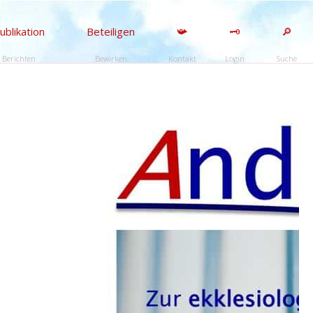
ublikation
Beteiligen
📯
🗝️
🔎
Berichten
Bewirken
Kontakt
Login
Suche