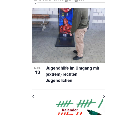
Veranstaltung
Ansichten-
Datum
List
auswählen.
Ansichten-
Navigation
Navigation
of
Veranstaltungen
in
Photo
View
Jugendhilfe im Umgang mit
AUG.
13
(extrem) rechten
Jugendlichen