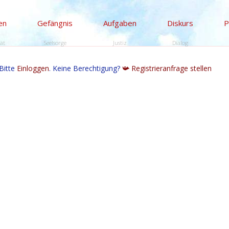
en
Gefängnis
Aufgaben
Diskurs
P
tät
Seelsorge
Justiz
Dialog
Bitte
Einloggen
. Keine Berechtigung?
📯 Registrieranfrage stellen