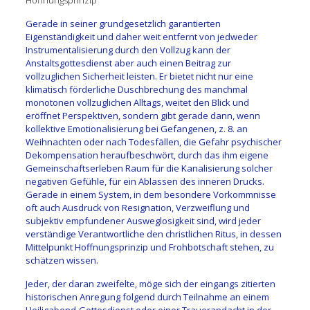
Hoffnungsprinzip
Gerade in seiner grundgesetzlich garantierten
Eigenständigkeit und daher weit entfernt von jedweder
Instrumentalisierung durch den Vollzug kann der
Anstaltsgottesdienst aber auch einen Beitrag zur
vollzuglichen Sicherheit leisten. Er bietet nicht nur eine
klimatisch förderliche Duschbrechung des manchmal
monotonen vollzuglichen Alltags, weitet den Blick und
eröffnet Perspektiven, sondern gibt gerade dann, wenn
kollektive Emotionalisierung bei Gefangenen, z. 8. an
Weihnachten oder nach Todesfällen, die Gefahr psychischer
Dekompensation heraufbeschwört, durch das ihm eigene
Gemeinschaftserleben Raum für die Kanalisierung solcher
negativen Gefühle, für ein Ablassen des inneren Drucks.
Gerade in einem System, in dem besondere Vorkommnisse
oft auch Ausdruck von Resignation, Verzweiflung und
subjektiv empfundener Ausweglosigkeit sind, wird jeder
verständige Verantwortliche den christlichen Ritus, in dessen
Mittelpunkt Hoffnungsprinzip und Frohbotschaft stehen, zu
schätzen wissen.
Jeder, der daran zweifelte, möge sich der eingangs zitierten
historischen Anregung folgend durch Teilnahme an einem