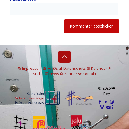
📚 I
mpressum
📸
Fot©s
📊
Datenschutz
📆 Kalender
🔎
Suche
📘 News
⚽
Partner
📯
Kontakt
© 2026 👑
Rey