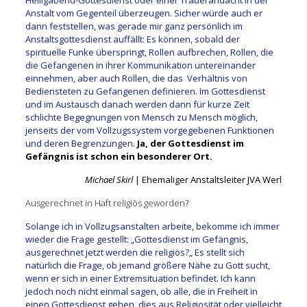
Heiligabend-Gottesdienst oder einer Trauerandacht in der
Anstalt vom Gegenteil überzeugen. Sicher würde auch er
dann feststellen, was gerade mir ganz persönlich im
Anstaltsgottesdienst auffällt: Es können, sobald der
spirituelle Funke überspringt, Rollen aufbrechen, Rollen, die
die Gefangenen in ihrer Kommunikation untereinander
einnehmen, aber auch Rollen, die das Verhältnis von
Bediensteten zu Gefangenen definieren. Im Gottesdienst
und im Austausch danach werden dann für kurze Zeit
schlichte Begegnungen von Mensch zu Mensch möglich,
jenseits der vom Vollzugssystem vorgegebenen Funktionen
und deren Begrenzungen.
Ja, der Gottesdienst im
Gefängnis ist schon ein besonderer Ort.
Michael Skirl
| Ehemaliger Anstaltsleiter JVA Werl
Ausgerechnet in Haft religiös geworden?
Solange ich in Vollzugsanstalten arbeite, bekomme ich immer
wieder die Frage gestellt: „Gottesdienst im Gefängnis,
ausgerechnet jetzt werden die religiös?„ Es stellt sich
natürlich die Frage, ob jemand größere Nähe zu Gott sucht,
wenn er sich in einer Extremsituation befindet. Ich kann
jedoch noch nicht einmal sagen, ob alle, die in Freiheit in
einen Gottesdienst gehen, dies aus Religiosität oder vielleicht