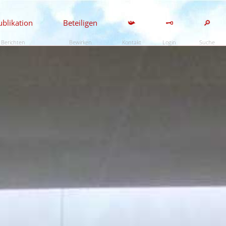
ublikation
Beteiligen
📯
🗝️
🔎
Berichten
Bewirken
Kontakt
Login
Suche