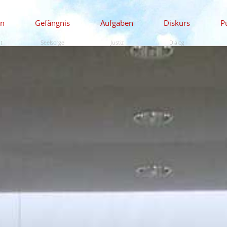
en
Gefängnis
Aufgaben
Diskurs
P
ät
Seelsorge
Justiz
Dialog