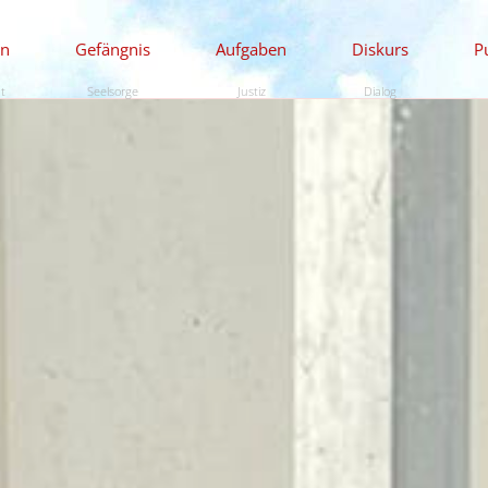
en
Gefängnis
Aufgaben
Diskurs
P
ät
Seelsorge
Justiz
Dialog