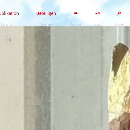
ublikation
Beteiligen
📯
🗝️
🔎
Berichten
Bewirken
Kontakt
Login
Suche