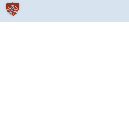
„Jeder Mensch ist ein König und wertvoll, den
Stadtviertel bei den Menschen arbeitet. Er schnit
Welt.
Eine Figur der Königin wandert durch das Erzbistum Berlin und 
Trägerschaft. An einem Sonntag hat sie den Umweg in die Justizv
geschafft. „Einmal ein König sein, wichtig und geachtet sein, ni
immer genommenen Hierarchie, das wäre mega“, sagt ein Gefan
Menschen hat sich das König-sein durch eine „besondere“ Straft
Kleidermarke, ergaunert.