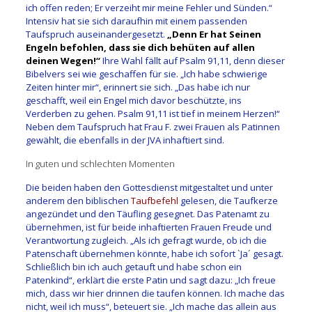
ich offen reden; Er verzeiht mir meine Fehler und Sünden.“
Intensiv hat sie sich daraufhin mit einem passenden
Taufspruch auseinandergesetzt.
„Denn Er hat Seinen
Engeln befohlen, dass sie dich behüten auf allen
deinen Wegen!“
Ihre Wahl fällt auf Psalm 91,11, denn dieser
Bibelvers sei wie geschaffen für sie. „Ich habe schwierige
Zeiten hinter mir“, erinnert sie sich. „Das habe ich nur
geschafft, weil ein Engel mich davor beschützte, ins
Verderben zu gehen. Psalm 91,11 ist tief in meinem Herzen!“
Neben dem Taufspruch hat Frau F. zwei Frauen als Patinnen
gewählt, die ebenfalls in der JVA inhaftiert sind.
In guten und schlechten Momenten
Die beiden haben den Gottesdienst mitgestaltet und unter
anderem den biblischen
Taufbefehl
gelesen, die Taufkerze
angezündet und den Täufling gesegnet. Das Patenamt zu
übernehmen, ist für beide inhaftierten Frauen Freude und
Verantwortung zugleich. „Als ich gefragt wurde, ob ich die
Patenschaft übernehmen könnte, habe ich sofort `Ja´ gesagt.
Schließlich bin ich auch getauft und habe schon ein
Patenkind“, erklärt die erste Patin und sagt dazu: „Ich freue
mich, dass wir hier drinnen die taufen können. Ich mache das
nicht, weil ich muss“, beteuert sie. „Ich mache das allein aus