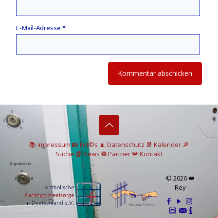
E-Mail-Adresse
*
📚 I
mpressum
📸
Fot©s
📊
Datenschutz
📆 Kalender
🔎
Suche
📘 News
⚽
Partner
📯
Kontakt
© 2026 👑
Rey