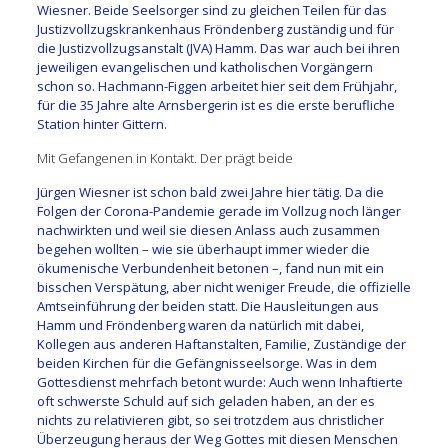
Wiesner. Beide Seelsorger sind zu gleichen Teilen für das
Justizvollzugskrankenhaus Fröndenberg zuständig und für
die Justizvollzugsanstalt (JVA) Hamm. Das war auch bei ihren
jeweiligen evangelischen und katholischen Vorgängern
schon so. Hachmann-Figgen arbeitet hier seit dem Frühjahr,
für die 35 Jahre alte Arnsbergerin ist es die erste berufliche
Station hinter Gittern.
Mit Gefangenen in Kontakt. Der prägt beide
Jürgen Wiesner ist schon bald zwei Jahre hier tätig. Da die
Folgen der Corona-Pandemie gerade im Vollzug noch länger
nachwirkten und weil sie diesen Anlass auch zusammen
begehen wollten – wie sie überhaupt immer wieder die
ökumenische Verbundenheit betonen –, fand nun mit ein
bisschen Verspätung, aber nicht weniger Freude, die offizielle
Amtseinführung der beiden statt. Die Hausleitungen aus
Hamm und Fröndenberg waren da natürlich mit dabei,
Kollegen aus anderen Haftanstalten, Familie, Zuständige der
beiden Kirchen für die Gefängnisseelsorge. Was in dem
Gottesdienst mehrfach betont wurde: Auch wenn Inhaftierte
oft schwerste Schuld auf sich geladen haben, an der es
nichts zu relativieren gibt, so sei trotzdem aus christlicher
Überzeugung heraus der Weg Gottes mit diesen Menschen