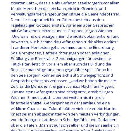
zitierten Satz –, dass sie als Gefängnisseelsorgerin vor allem
für die Menschen da sein kann, nicht in Gremien- und
Verwaltungsarbeit eingebunden ist wie die Gemeindepfarrer.
Denn die Hauptarbeit hinter Gittern besteht aus den
regelmäßigen Gottesdiensten, vor allem aber Gesprächen
mit Gefangenen, einzeln und in Gruppen. Jürgen Wiesner:
„Und wir sind die einzigen hier, die nichts dokumentieren und
bewerten. Nur hier sind die Gefangenen rückhaltlos ehrlich.“
In anderen Kontexten gehe es immer um eine Einordnung,
Sozialprognosen, Hafterleichterungen oder Sanktionen,
Erfüllung von Bürokratie, Genehmigungen für bestimmte
Tätigkeiten, letztlich vor allem aber auch das Bild und die
Rolle, die man Mitgefangenen gegenüber spielt. Denn bei
den Seelsorgern können sie sich auf Schweigepflicht und
Gesprächsgeheimnis verlassen. „Und wir haben die meiste
Zeit für die Menschen“, ergänzt Larissa Hachmann-Figgen.
„Die meisten Gefangenen sind richtig arm“, erzählt Jürgen
Wiesner. Er meint auch, aber bei weitem nicht nur die
finanziellen Mittel. Geborgenheit in der Familie und eine
wirkliche Chance auf Zukunft hätten viele nie erlebt. Nun im
Knast sei man abgeschnitten von den meisten Verbindungen,
von Hoffnungen stattdessen Schuldgefühle und Gedanken
über die Taten. „Man ist auf sich selber und die Einsamkeit in
der Zelle zurückgeworfen, auf Monate, oft auf viele Jahre.“