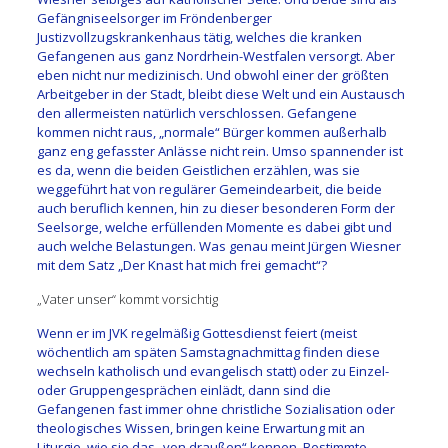
Gefängniseelsorger im Fröndenberger
Justizvollzugskrankenhaus tätig, welches die kranken
Gefangenen aus ganz Nordrhein-Westfalen versorgt. Aber
eben nicht nur medizinisch. Und obwohl einer der größten
Arbeitgeber in der Stadt, bleibt diese Welt und ein Austausch
den allermeisten natürlich verschlossen. Gefangene
kommen nicht raus, „normale“ Bürger kommen außerhalb
ganz eng gefasster Anlässe nicht rein. Umso spannender ist
es da, wenn die beiden Geistlichen erzählen, was sie
weggeführt hat von regulärer Gemeindearbeit, die beide
auch beruflich kennen, hin zu dieser besonderen Form der
Seelsorge, welche erfüllenden Momente es dabei gibt und
auch welche Belastungen. Was genau meint Jürgen Wiesner
mit dem Satz „Der Knast hat mich frei gemacht“?
„Vater unser“ kommt vorsichtig
Wenn er im JVK regelmäßig Gottesdienst feiert (meist
wöchentlich am späten Samstagnachmittag finden diese
wechseln katholisch und evangelisch statt) oder zu Einzel-
oder Gruppengesprächen einlädt, dann sind die
Gefangenen fast immer ohne christliche Sozialisation oder
theologisches Wissen, bringen keine Erwartung mit an
Liturgie, wie sie das „von draußen“ kennen. Bestimmte