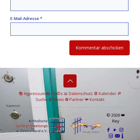
E-Mail-Adresse
*
📚 I
mpressum
📸
Fot©s
📊
Datenschutz
📆 Kalender
🔎
Suche
📘 News
⚽
Partner
📯
Kontakt
© 2026 👑
Rey