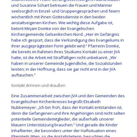
und Susanne Schart betreuen die Frauen und Männer
seelsorglich in Einzel- und Gruppengesprächen und feiern
wöchentlich mit ihnen Gottesdienste in den beiden
anstaltseigenen Kirchen. Wie wichtig diese Aufgabe ist,
betont Mirjam Domke von der Evangelischen
Kirchengemeinde Gelsenkirchen-Nord: „Hier im Gefängnis
habe ich gespürt, dass die Verkündigung des Evangeliums in
ihrer ausgeprägtesten Form gelebt wird.“ Pfarrerin Domke,
die bereits im Rahmen ihres Studiums Kontakt zu einer JVA
hatte, ist die Arbeit mit Straffälligen nicht unbekannt: „Wir
haben in unserer Gemeinde Jugendliche, die Sozialstunden
leisten; in der Hoffnung, dass sie gar nicht erst in der JVA
auftauchen.“
Kontakt drinnen und draußen
Eine Zusammenarbeit zwischen JVA und den Gemeinden des
Evangelischen Kirchenkreises begrüßt Elisabeth
Nubbemeyer: „Ich bin froh, dass der Kontakt entstanden ist,
denn die Gefangenen und ihre Angehörigen sind nicht selten
potentielle Gemeindemitglieder, die außerhalb unserer
Mauern Unterstützung brauchen.“ Und gerade die Kinder
Inhaftierter, die besonders unter der Haftsituation eines
Elternteils litten, so die Anstaltsleiterin, besuchten die