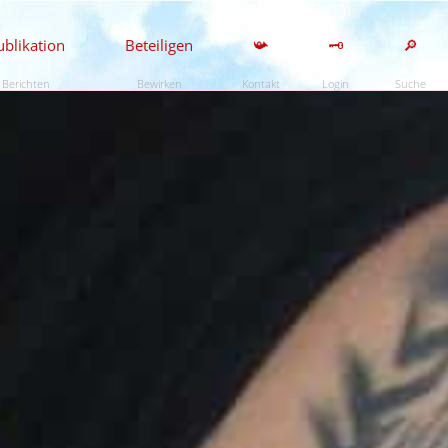
ublikation
Beteiligen
📯
🗝️
🔎
Berichten
Bewirken
Kontakt
Login
Suche