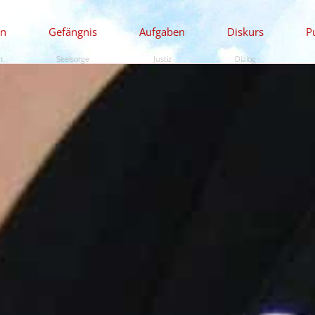
en
Gefängnis
Aufgaben
Diskurs
P
ät
Seelsorge
Justiz
Dialog