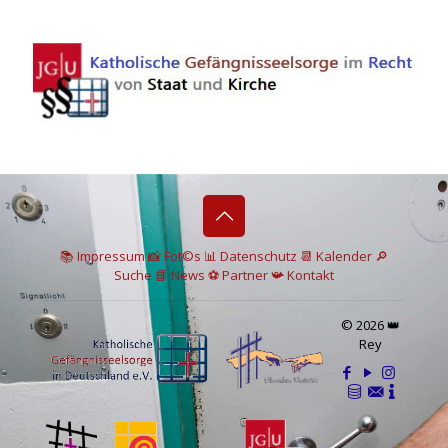
📚 I
mpressum
📸
Fot©s
📊
Datenschutz
📆 Kalender
🔎
Suche
📘 News
⚽
Partner
📯
Kontakt
© 2026 👑
Rey