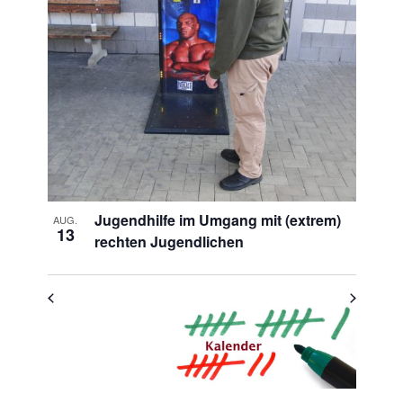
Veranstaltungen
in
Photo
View
Jugendhilfe im Umgang mit (extrem)
AUG.
13
rechten Jugendlichen