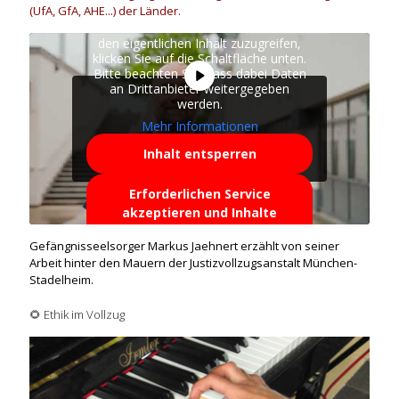
(UfA, GfA, AHE...) der Länder.
Sie sehen gerade einen
Platzhalterinhalt von
YouTube
. Um auf
den eigentlichen Inhalt zuzugreifen,
klicken Sie auf die Schaltfläche unten.
Bitte beachten Sie, dass dabei Daten
an Drittanbieter weitergegeben
werden.
Mehr Informationen
Inhalt entsperren
Erforderlichen Service
akzeptieren und Inhalte
entsperren
Gefängnisseelsorger Markus Jaehnert erzählt von seiner
Arbeit hinter den Mauern der Justizvollzugsanstalt München-
Stadelheim.
🌻
Ethik im Vollzug