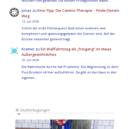
falschen Film gelandet! Die beiden Protagonisten Adam…
Jonas
zu
Kino-Tipp: Die Camino-Therapie – Finde Deinen
Weg
12. Juli 2026
Schon die erste Filmsequenz lässt einen erahnen, wie
kompliziert und spannungsgeladen die Szenen sind. Auf der
Brücke nebenher gehend trägt…
Kramer
zu
Ein Wallfahrtstag als „Freigang“ ist etwas
Außergewöhnliches
10. Juli 2026
Die Katholische Kirche hat Probleme. Die Abgrenzung zu dem
Pius-Brüdern ist hier aufzuführen. Da gibt es durchaus in den
eigenen…
📆
Studientagungen
Veranstaltung
Ansichten-
Datum
Ansichten-
Navigation
List
auswählen.
Navigation
of