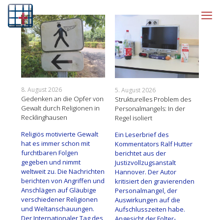
8. August 2026
29. 
5. August 2026
Gedenken an die Opfer von
Eri
chen
Strukturelles Problem des
Gewalt durch Religionen in
Pri
er
Personalmangels: In der
Recklinghausen
Nat
Regel isoliert
Religiös motivierte Gewalt
Süh
,
Ein Leserbrief des
hat es immer schon mit
der
Kommentators Ralf Hutter
furchtbaren Folgen
Tod
berichtet aus der
gegeben und nimmt
auf
ört
Justizvollzugsanstalt
weltweit zu. Die Nachrichten
ehe
Hannover. Der Autor
berichten von Angriffen und
196
hen.
kritisiert den gravierenden
Anschlägen auf Gläubige
Wie
Personalmangel, der
verschiedener Religionen
193
und
Auswirkungen auf die
und Weltanschauungen.
000
Aufschlusszeiten habe.
Der Internationaler Tag des
und
ik
Angesicht der Folter-