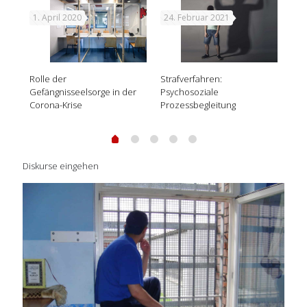
1. April 2020
24. Februar 2021
20
Rolle der
Strafverfahren:
See
gt
Gefängnisseelsorge in der
Psychosoziale
als
Corona-Krise
Prozessbegleitung
Diskurse eingehen