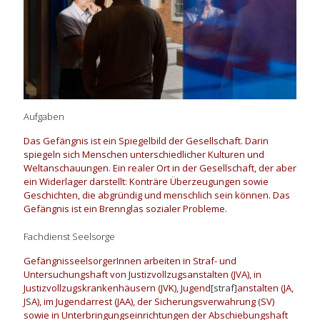
Aufgaben
Das Gefängnis ist ein Spiegelbild der Gesellschaft. Darin
spiegeln sich Menschen unterschiedlicher Kulturen und
Weltanschauungen. Ein realer Ort in der Gesellschaft, der aber
ein Widerlager darstellt: Konträre Überzeugungen sowie
Geschichten, die abgründig und menschlich sein können. Das
Gefängnis ist ein Brennglas sozialer Probleme.
Fachdienst Seelsorge
GefängnisseelsorgerInnen arbeiten in Straf- und
Untersuchungshaft von Justizvollzugsanstalten (JVA), in
Justizvollzugskrankenhäusern (JVK), Jugend
[straf]
anstalten (JA,
J
S
A), im Jugendarrest (JAA), der Sicherungsverwahrung (SV)
sowie in Unterbringungseinrichtungen der Abschiebungshaft