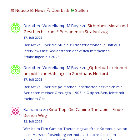
📅 Neuste
📝 News
🔍
Überblick
⛑
Stellen
Dorothee Wortelkamp-M'Baye
zu
Sicherheit, Moral und
Geschlecht: trans* Personen im Strafvollzug
17. Juli 2026
Der Artikel über die Studie zu trans*Personen in Haft aus
Interviews mit Bediensteten deckt sich mit meinen
Erfahrungen bis 2025…
Dorothee Wortelkamp-M'Baye
zu
„Opferbuch“ erinnert
an politische Häftlinge im Zuchthaus Herford
17. Juli 2026
Der Artikel über die politischen Inhaftierten deckt sich mit
Berichten meiner Oma, geb. 1903 in Ostpreußen, lebte mit
meinem Opa,…
Katharina
zu
Kino-Tipp: Die Camino-Therapie – Finde
Deinen Weg
12. Juli 2026
Wer beim Film Camino-Therapie gewaltfreie Kommunikation
nach Marshall Rosenberg vermutet, ist buchstäblich im