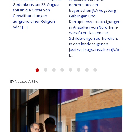
Gedenkens am 22. August
Ans
che
Berichte aus der
soll an die Opfer von
Sch
den
bayerischen JVA Augsburg-
Gewalthandlungen
25 
Gablingen und
aufgrund einer Religion
täti
zu
Korruptionsverdächtigungen
oder
[…]
h
in Anstalten von Nordrhein-
Westfalen, lassen die
Schilderungen aufhorchen.
In den landeseigenen
Justizvollzugsanstalten (JVA)
[…]
📚
Neuste Artikel