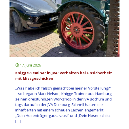
17. Juni 2026
Knigge-Seminar in JVA: Verhalten bei Unsicherheit
mit Missgeschicken
„Was habe ich falsch gemacht bei meiner Vorstellung?“
– so begann Marc Nelson, Knigge-Trainer aus Hamburg,
seinen dreistündigen Workshop in der JVA Bochum und
tags darauf in der JVA Duisburg. Schnell hatten die
Inhaftierten mit einem scheuen Lachen angemerkt:
„Dein Hosenträger guckt raus!“ und „Dein Hosenschlitz
[…]