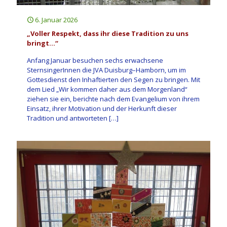
6. Januar 2026
„Voller Respekt, dass ihr diese Tradition zu uns
bringt…“
Anfang Januar besuchen sechs erwachsene
SternsingerInnen die JVA Duisburg–Hamborn, um im
Gottesdienst den Inhaftierten den Segen zu bringen. Mit
dem Lied „Wir kommen daher aus dem Morgenland“
ziehen sie ein, berichte nach dem Evangelium von ihrem
Einsatz, ihrer Motivation und der Herkunft dieser
Tradition und antworteten
[…]