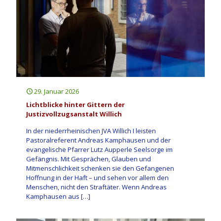
29. Januar 2026
Lichtblicke hinter Gittern der
Justizvollzugsanstalt Willich
In der niederrheinischen JVA Willich I leisten
Pastoralreferent Andreas Kamphausen und der
evangelische Pfarrer Lutz Aupperle Seelsorge im
Gefängnis. Mit Gesprächen, Glauben und
Mitmenschlichkeit schenken sie den Gefangenen
Hoffnung in der Haft – und sehen vor allem den
Menschen, nicht den Straftäter. Wenn Andreas
Kamphausen aus
[…]