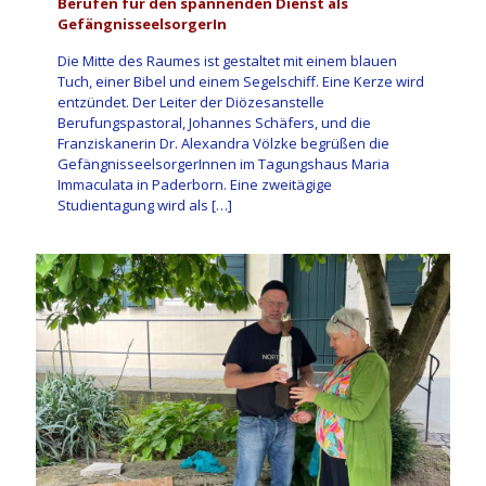
Berufen für den spannenden Dienst als
GefängnisseelsorgerIn
Die Mitte des Raumes ist gestaltet mit einem blauen
Tuch, einer Bibel und einem Segelschiff. Eine Kerze wird
entzündet. Der Leiter der Diözesanstelle
Berufungspastoral, Johannes Schäfers, und die
Franziskanerin Dr. Alexandra Völzke begrüßen die
GefängnisseelsorgerInnen im Tagungshaus Maria
Immaculata in Paderborn. Eine zweitägige
Studientagung wird als
[…]