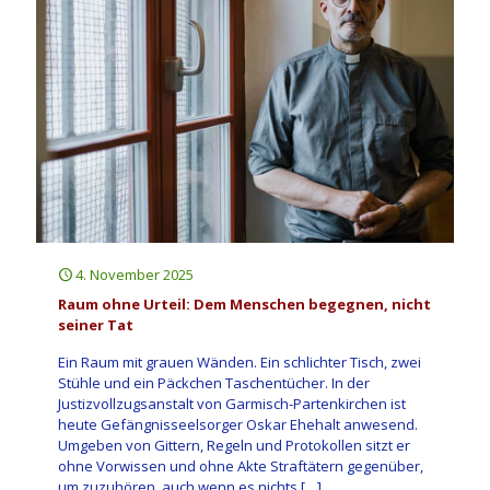
4. November 2025
Raum ohne Urteil: Dem Menschen begegnen, nicht
seiner Tat
Ein Raum mit grauen Wänden. Ein schlichter Tisch, zwei
Stühle und ein Päckchen Taschentücher. In der
Justizvollzugsanstalt von Garmisch-Partenkirchen ist
heute Gefängnisseelsorger Oskar Ehehalt anwesend.
Umgeben von Gittern, Regeln und Protokollen sitzt er
ohne Vorwissen und ohne Akte Straftätern gegenüber,
um zuzuhören, auch wenn es nichts
[…]