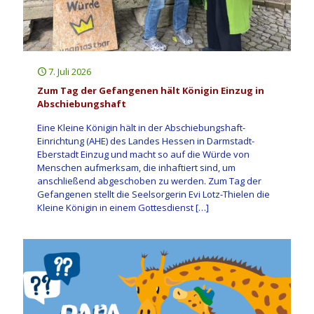
7. Juli 2026
Zum Tag der Gefangenen hält Königin Einzug in
Abschiebungshaft
Eine Kleine Königin hält in der Abschiebungshaft-
Einrichtung (AHE) des Landes Hessen in Darmstadt-
Eberstadt Einzug und macht so auf die Würde von
Menschen aufmerksam, die inhaftiert sind, um
anschließend abgeschoben zu werden. Zum Tag der
Gefangenen stellt die Seelsorgerin Evi Lotz-Thielen die
Kleine Königin in einem Gottesdienst
[…]