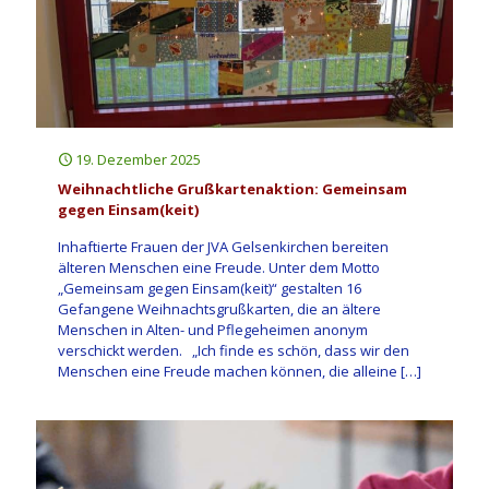
19. Dezember 2025
Weihnachtliche Grußkartenaktion: Gemeinsam
gegen Einsam(keit)
Inhaftierte Frauen der JVA Gelsenkirchen bereiten
älteren Menschen eine Freude. Unter dem Motto
„Gemeinsam gegen Einsam(keit)“ gestalten 16
Gefangene Weihnachtsgrußkarten, die an ältere
Menschen in Alten- und Pflegeheimen anonym
verschickt werden. „Ich finde es schön, dass wir den
Menschen eine Freude machen können, die alleine
[…]