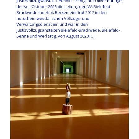
Justizvollzugsanstalt Detmold. Er folgt auf Oliver Burlage,
der seit Oktober 2025 die Leitung der JVA Bielefeld-
Brackwede innehat. Berkemeier trat 2017 in den
nordrhein-westfälischen Vollzugs- und
Verwaltungsdienst ein und war in den
Justizvollzugsanstalten Bielefeld-Brackwede, Bielefeld-
Senne und Werl tätig. Von August 2020
[…]