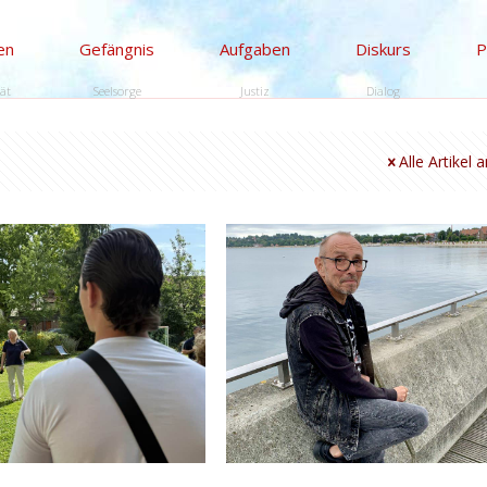
en
Gefängnis
Aufgaben
Diskurs
P
tät
Seelsorge
Justiz
Dialog
Alle Artikel 