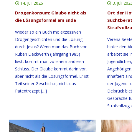
14. Juli 2026
3. Juli 202
Drogenkonsum: Glaube nicht als
Ort der Hof
die Lösungsformel am Ende
Suchtberat
Strafvollz
Wieder so ein Buch mit exzessiven
Drogengeschichten und die Lösung
Verena Seefe
durch Jesus? Wenn man das Buch von
hinter den Ak
Ruben Deckwerth (Jahrgang 1985)
arbeitet sie 
liest, kommt man zu einem anderen
Jugendlichen
Schluss. Der Glaube kommt darin vor,
Angehörigen.
aber nicht als die Lösungsformel. Er ist
inhaftiert si
Teil seiner Geschichte, nicht das
der Jugend- 
Patentrezept
[…]
Delbrück bie
Gespräche f
Strafvollzug 