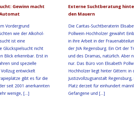
sucht: Gewinn macht
Externe Suchtberatung hinte
r Automat
den Mauern
im Vordergrund
Die Caritas-Suchtberaterin Elisabe
chten wie der Alkohol-
Pollwein-Hochholzer gewährt Einb
ucht ist eine
in ihre Arbeit in der Frauenabteilu
e Glückspielsucht nicht
der JVA Regensburg. Ein Ort der T
n Blick erkennbar. Erst in
und des Dramas, natürlich. Aber n
ahren sind spezielle
nur. Das Büro von Elisabeth Pollw
Vollzug entwickelt
Hochholzer liegt hinter Gittern: in 
pieplätze gibt es für die
Justizvollzugsanstalt Regensburg,
er seit 2001 anerkannten
Platz derzeit für einhundert männl
ehr wenige,
[…]
Gefangene und
[…]