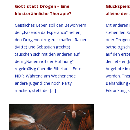
Gott statt Drogen – Eine
Glückspiel
klosterähnliche Therapie?
alleine de
Geistliches Leben soll den Bewohnern
Mit anderen 
der „Fazenda da Esperança“ helfen,
stehenden Sü
den Drogenentzug zu schaffen. Rainer
oder Drogens
(Mitte) und Sebastian (rechts)
pathologisch
tauschen sich mit den anderen auf
auf den erste
dem „Bauernhof der Hoffnung“
den letzten J
regelmäßig über die Bibel aus. Foto:
Angebote im 
NDR. Während am Wochenende
worden. Thera
andere Jugendliche noch Party
Behandlung d
machen, steht der
[…]
Erkrankung s