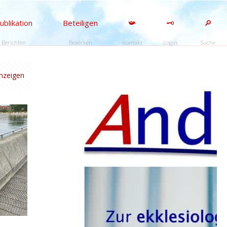
ublikation
Beteiligen
📯
🗝️
🔎
Berichten
Bewirken
Kontakt
Login
Suche
anzeigen