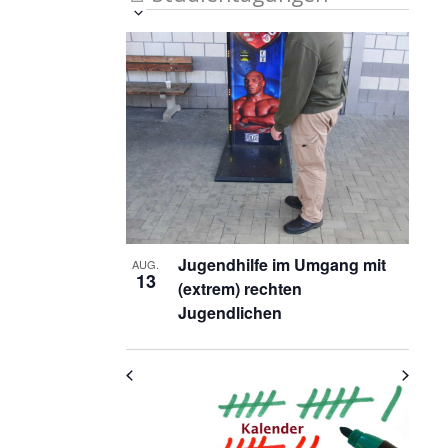
Veranstaltung
Ansichten-
Datum
List
auswählen.
Ansichten-
Navigation
Navigation
of
Veranstaltungen
in
Photo
View
Jugendhilfe im Umgang mit
AUG.
13
(extrem) rechten
Jugendlichen