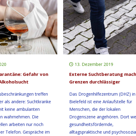
2020
13. Dezember 2019
rantäne: Gefahr von
Externe Suchtberatung mac
 Alkoholsucht
Grenzen durchlässiger
sbeschränkungen treffen
Das Drogenhilfezentrum (DHZ) in
r als andere: Suchtkranke
Bielefeld ist eine Anlaufstelle für
it keine ambulanten
Menschen, die der lokalen
n wahrnehmen. Die
Drogenszene angehören. Dort w
llen arbeiten nur noch
gesundheitsfördernde,
per Telefon. Gespräche im
alltagspraktische und psychosozia