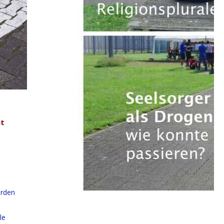
ht
erden
le