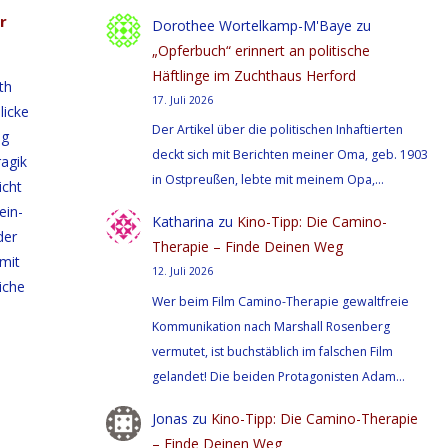
r
Dorothee Wortelkamp-M'Baye
zu
„Opferbuch“ erinnert an politische
Häftlinge im Zuchthaus Herford
th
17. Juli 2026
licke
Der Artikel über die politischen Inhaftierten
ng
deckt sich mit Berichten meiner Oma, geb. 1903
ragik
in Ostpreußen, lebte mit meinem Opa,…
icht
ein-
Katharina
zu
Kino-Tipp: Die Camino-
der
Therapie – Finde Deinen Weg
 mit
12. Juli 2026
iche
Wer beim Film Camino-Therapie gewaltfreie
Kommunikation nach Marshall Rosenberg
vermutet, ist buchstäblich im falschen Film
gelandet! Die beiden Protagonisten Adam…
Jonas
zu
Kino-Tipp: Die Camino-Therapie
– Finde Deinen Weg