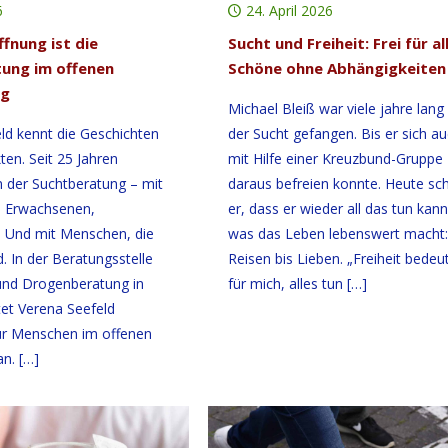
6
24. April 2026
fnung ist die
Sucht und Freiheit: Frei für al
ung im offenen
Schöne ohne Abhängigkeiten
ug
Michael Bleiß war viele jahre lang 
ld kennt die Geschichten
der Sucht gefangen. Bis er sich a
ten. Seit 25 Jahren
mit Hilfe einer Kreuzbund-Gruppe
in der Suchtberatung – mit
daraus befreien konnte. Heute sc
, Erwachsenen,
er, dass er wieder all das tun kann
 Und mit Menschen, die
was das Leben lebenswert macht:
nd. In der Beratungsstelle
Reisen bis Lieben. „Freiheit bedeu
und Drogenberatung in
für mich, alles tun
[…]
tet Verena Seefeld
ür Menschen im offenen
an.
[…]