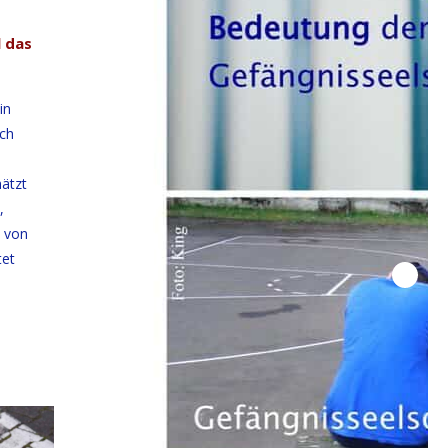
l das
in
uch
hätzt
,
 von
tet