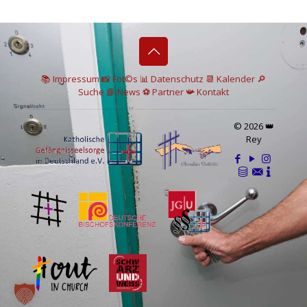
📚 I
mpressum
📸
Fot©s
📊
Datenschutz
📆 Kalender
🔎
Suche
📘 News
⚽
Partner
📯
Kontakt
© 2026 👑
Rey