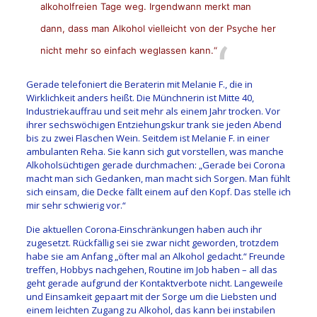
alkoholfreien Tage weg. Irgendwann merkt man
dann, dass man Alkohol vielleicht von der Psyche her
nicht mehr so einfach weglassen kann.“
Gerade telefoniert die Beraterin mit Melanie F., die in
Wirklichkeit anders heißt. Die Münchnerin ist Mitte 40,
Industriekauffrau und seit mehr als einem Jahr trocken. Vor
ihrer sechswöchigen Entziehungskur trank sie jeden Abend
bis zu zwei Flaschen Wein. Seitdem ist Melanie F. in einer
ambulanten Reha. Sie kann sich gut vorstellen, was manche
Alkoholsüchtigen gerade durchmachen: „Gerade bei Corona
macht man sich Gedanken, man macht sich Sorgen. Man fühlt
sich einsam, die Decke fällt einem auf den Kopf. Das stelle ich
mir sehr schwierig vor.“
Die aktuellen Corona-Einschränkungen haben auch ihr
zugesetzt. Rückfällig sei sie zwar nicht geworden, trotzdem
habe sie am Anfang „öfter mal an Alkohol gedacht.“ Freunde
treffen, Hobbys nachgehen, Routine im Job haben – all das
geht gerade aufgrund der Kontaktverbote nicht. Langeweile
und Einsamkeit gepaart mit der Sorge um die Liebsten und
einem leichten Zugang zu Alkohol, das kann bei instabilen