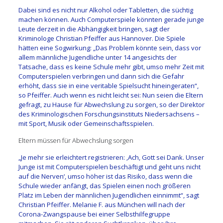
Dabei sind es nicht nur Alkohol oder Tabletten, die süchtig
machen können. Auch Computerspiele könnten gerade junge
Leute derzeit in die Abhängigkeit bringen, sagt der
Kriminologe Christian Pfeiffer aus Hannover. Die Spiele
hätten eine Sogwirkung: „Das Problem könnte sein, dass vor
allem männliche Jugendliche unter 14 angesichts der
Tatsache, dass es keine Schule mehr gibt, umso mehr Zeit mit
Computerspielen verbringen und dann sich die Gefahr
erhöht, dass sie in eine veritable Spielsucht hineingeraten“,
so Pfeiffer. Auch wenn es nicht leicht sei: Nun seien die Eltern
gefragt, zu Hause für Abwechslung zu sorgen, so der Direktor
des Kriminologischen Forschungsinstituts Niedersachsens –
mit Sport, Musik oder Gemeinschaftsspielen.
Eltern müssen für Abwechslung sorgen
„Je mehr sie erleichtert registrieren: ‚Ach, Gott sei Dank. Unser
Junge ist mit Computerspielen beschäftigt und geht uns nicht
auf die Nerven‘, umso höher ist das Risiko, dass wenn die
Schule wieder anfängt, das Spielen einen noch größeren
Platz im Leben der männlichen Jugendlichen einnimmt“, sagt
Christian Pfeiffer. Melanie F. aus München will nach der
Corona-Zwangspause bei einer Selbsthilfegruppe