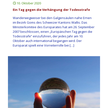
10. Oktober 2020
Ein Tag gegen die Verhängung der Todesstrafe
Wanderwegweiser bei den Galgensäulen nahe Ernen
im Bezirk Goms des Schweizer Kantons Wallis. Das
Ministerkomitee des Europarates hat am 26. September
2007 beschlossen, einen „Europäischen Tag gegen die
Todesstrafe“ einzuführen, der jedes Jahr am 10.
Oktober auch international begangen wird. Der
Europarat spielt eine Vorreiterrolle bei
[…]