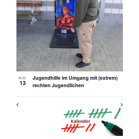
of
Veranstaltungen
in
Photo
View
Jugendhilfe im Umgang mit (extrem)
AUG.
13
rechten Jugendlichen