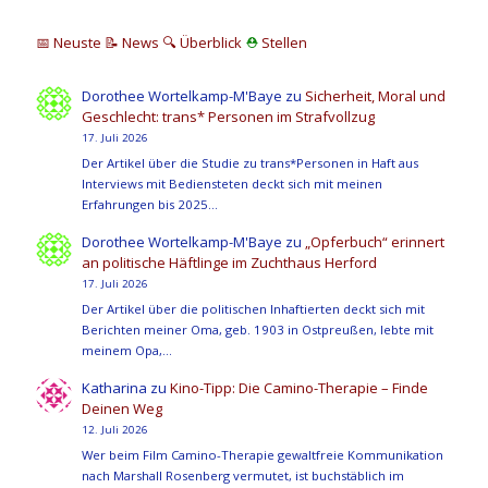
📅 Neuste
📝 News
🔍
Überblick
⛑
Stellen
Dorothee Wortelkamp-M'Baye
zu
Sicherheit, Moral und
Geschlecht: trans* Personen im Strafvollzug
17. Juli 2026
Der Artikel über die Studie zu trans*Personen in Haft aus
Interviews mit Bediensteten deckt sich mit meinen
Erfahrungen bis 2025…
Dorothee Wortelkamp-M'Baye
zu
„Opferbuch“ erinnert
an politische Häftlinge im Zuchthaus Herford
17. Juli 2026
Der Artikel über die politischen Inhaftierten deckt sich mit
Berichten meiner Oma, geb. 1903 in Ostpreußen, lebte mit
meinem Opa,…
Katharina
zu
Kino-Tipp: Die Camino-Therapie – Finde
Deinen Weg
12. Juli 2026
Wer beim Film Camino-Therapie gewaltfreie Kommunikation
nach Marshall Rosenberg vermutet, ist buchstäblich im