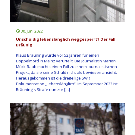
30. Juni 2022
Unschuldig lebenslänglich weggesperrt? Der Fall
Bräunig
Klaus Bräuning wurde vor 52 Jahren für einen
Doppelmord in Mainz verurteilt. Die Journalistin Marion
Mück-Raab macht seinen Fall zu einem journalistischen
Projekt, da sie seine Schuld nicht als bewiesen ansieht.
Herausgekommen ist die dreiteilige SWR
Dokumentation „Lebenslänglich“. Im September 2023 ist
Bräuning´s Strafe nun zur
[…]