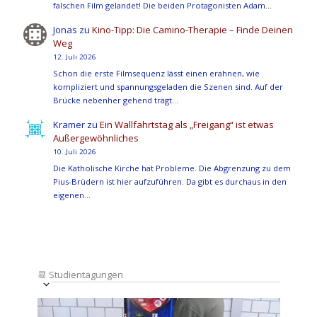
falschen Film gelandet! Die beiden Protagonisten Adam…
Jonas
zu
Kino-Tipp: Die Camino-Therapie – Finde Deinen
Weg
12. Juli 2026
Schon die erste Filmsequenz lässt einen erahnen, wie
kompliziert und spannungsgeladen die Szenen sind. Auf der
Brücke nebenher gehend trägt…
Kramer
zu
Ein Wallfahrtstag als „Freigang“ ist etwas
Außergewöhnliches
10. Juli 2026
Die Katholische Kirche hat Probleme. Die Abgrenzung zu dem
Pius-Brüdern ist hier aufzuführen. Da gibt es durchaus in den
eigenen…
📆
Studientagungen
Veranstaltung
Ansichten-
Datum
Ansichten-
Navigation
List
auswählen.
Navigation