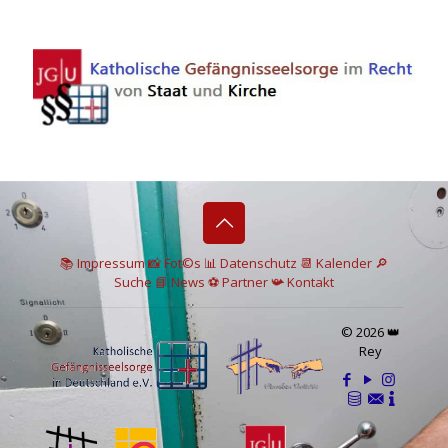
📚 I
mpressum
📸
Fot©s
📊
Datenschutz
📆 Kalender
🔎
Suche
📘 News
⚽
Partner
📯
Kontakt
© 2026 👑
Rey