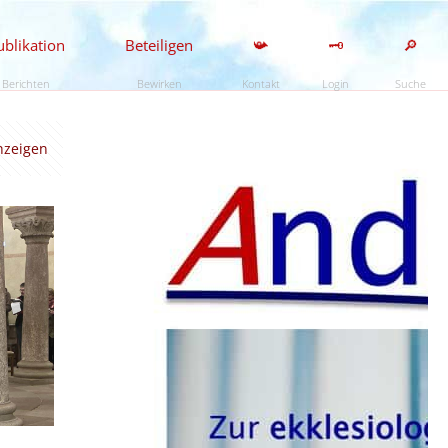
ublikation
Beteiligen
📯
🗝️
🔎
Berichten
Bewirken
Kontakt
Login
Suche
anzeigen