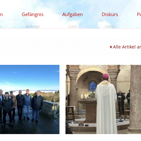
en
Gefängnis
Aufgaben
Diskurs
P
ät
Seelsorge
Justiz
Dialog
Alle Artikel 