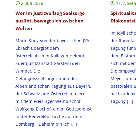
2. Juli 2026
11. Nove
Wer im Justizvollzug Seelsorge
Spiritualit
ausübt, bewegt sich zwischen
Diakonatst
Welten
Im idyllisch
Mario Kunz von der bayerischen JVA
der Rhön fan
Ebrach übergibt dem
Tagung für 
österreichischen Kollegen Helmut
dem Bistum F
Eder (Justizanstalt Garsten) den
sich mit dem
Wimpel. Die
Diplompsych
GefängnisseelsorgerInnen der
Meyer, um ü
Alpenländischen Tagung aus Bayern,
pastoralen B
der Schweiz und Österreich feiern
nachzudenk
mit dem Freisinger Weihbischof,
Tagung
[…]
Wolfgang Bischof, einen Gottesdienst
in der Benediktuskirche auf dem
Domberg. „Daheim bin ich
[…]