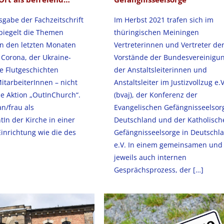
gabe der Fachzeitschrift
Im Herbst 2021 trafen sich im
piegelt die Themen
thüringischen Meiningen
in den letzten Monaten
Vertreterinnen und Vertreter de
: Corona, der Ukraine-
Vorstände der Bundesvereinigu
e Flutgeschichten
der Anstaltsleiterinnen und
MitarbeiterInnen – nicht
Anstaltsleiter im Justizvollzug e.V
e Aktion „OutInChurch“.
(bvaj), der Konferenz der
n/frau als
Evangelischen Gefängnisseelsor
In der Kirche in einer
Deutschland und der Katholisch
Einrichtung wie die des
Gefängnisseelsorge in Deutschl
e.V. In einem gemeinsamen und
jeweils auch internen
Gesprächsprozess, der
[…]