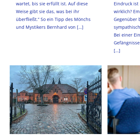
wartet, bis sie erfüllt ist. Auf diese
Eindruck ist
Weise gibt sie das, was bei ihr
wirklich? E
überfließt.“ So ein Tipp des Mönchs
Gegenüber b
und Mystikers Bernhard von
[…]
sympathisch
Bei einer E
Gefängnissee
[…]