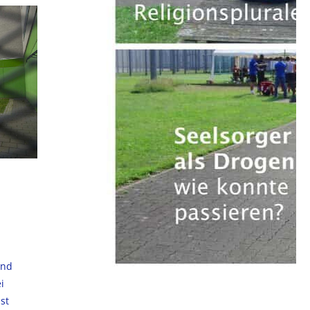
and
i
ast