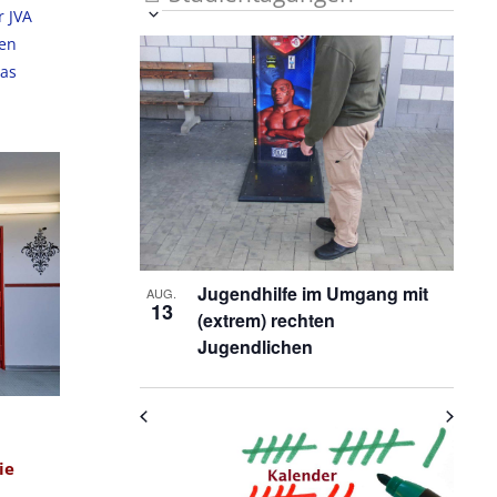
r JVA
Veranstaltung
Ansichten-
Datum
len
List
auswählen.
Ansichten-
Navigation
Was
Navigation
of
]
Veranstaltungen
in
Photo
View
Jugendhilfe im Umgang mit
AUG.
13
(extrem) rechten
Jugendlichen
ie