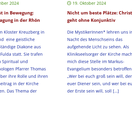
mber 2024
19. Oktober 2024
ät in Bewegung:
Nicht um beste Plätze: Chris
agung in der Rhön
geht ohne Konjunktiv
en Kloster Kreuzberg in
Die MystikerInnen* lehren uns i
d eine geistliche
Nacht des Menschseins das
Ständige Diakone aus
aufgehende Licht zu sehen. Als
ulda statt. Sie trafen
Klinikseelsorger der Kirche mac
 Spiritual und
mich diese Stelle im Markus-
ologen Pfarrer Thomas
Evangelium besonders betroffen
ber ihre Rolle und ihren
„Wer bei euch groß sein will, der
eitrag in der Kirche
euer Diener sein, und wer bei e
en. Das Thema der
der Erste sein will, soll
[…]