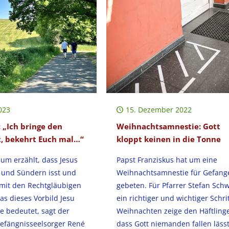
023
15. Dezember 2022
 „Ich bringe den
Weihnachtsamnestie: Gott
t, bekehrt Euch mal…“
kloppt keinen in die Tonne
um erzählt, dass Jesus
Papst Franziskus hat um eine
n und Sündern isst und
Weihnachtsamnestie für Gefang
 mit den Rechtgläubigen
gebeten. Für Pfarrer Stefan Sch
s dieses Vorbild Jesu
ein richtiger und wichtiger Schrit
e bedeutet, sagt der
Weihnachten zeige den Häftling
efängnisseelsorger René
dass Gott niemanden fallen lässt