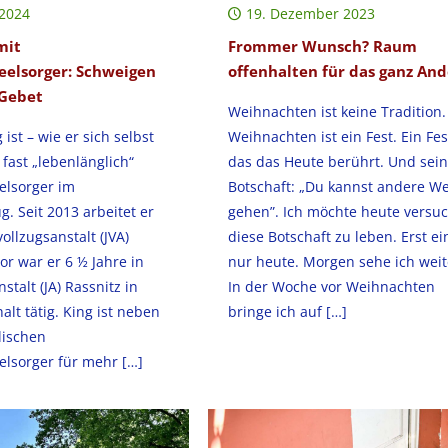
 2024
19. Dezember 2023
mit
Frommer Wunsch? Raum
eelsorger: Schweigen
offenhalten für das ganz An
 Gebet
Weihnachten ist keine Tradition.
ist – wie er sich selbst
Weihnachten ist ein Fest. Ein Fes
 fast „lebenlänglich“
das das Heute berührt. Und sei
elsorger im
Botschaft: „Du kannst andere W
g. Seit 2013 arbeitet er
gehen”. Ich möchte heute versu
vollzugsanstalt (JVA)
diese Botschaft zu leben. Erst e
or war er 6 ½ Jahre in
nur heute. Morgen sehe ich weit
stalt (JA) Rassnitz in
In der Woche vor Weihnachten
lt tätig. King ist neben
bringe ich auf
[…]
ischen
elsorger für mehr
[…]