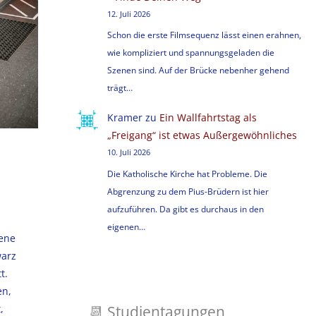
12. Juli 2026
Schon die erste Filmsequenz lässt einen erahnen,
wie kompliziert und spannungsgeladen die
Szenen sind. Auf der Brücke nebenher gehend
trägt…
Kramer
zu
Ein Wallfahrtstag als
„Freigang“ ist etwas Außergewöhnliches
10. Juli 2026
Die Katholische Kirche hat Probleme. Die
Abgrenzung zu dem Pius-Brüdern ist hier
aufzuführen. Da gibt es durchaus in den
eigenen…
ene
warz
t.
en,
📆
Studientagungen
,