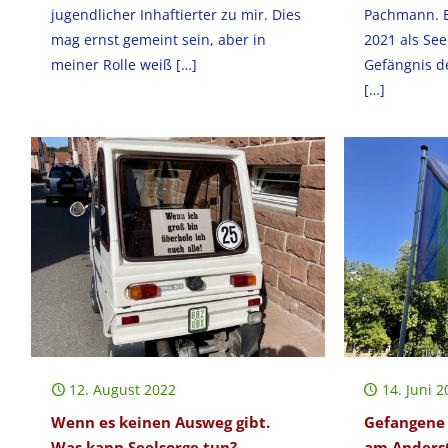
jugendlicher Inhaftierter zu mir. Dies
Pachmann. E
mag ernst gemeint sein, aber in
2021 als See
meiner Rolle weiß
[…]
Gefängnis d
[…]
12. August 2022
14. Juni 2
Wenn es keinen Ausweg gibt.
Gefangene 
Was kann Seelsorge tun?
am AndersO