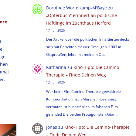
Dorothee Wortelkamp-M'Baye
zu
„Opferbuch“ erinnert an politische
dere
Häftlinge im Zuchthaus Herford
17. Juli 2026
Der Artikel über die politischen Inhaftierten deckt
t,
sich mit Berichten meiner Oma, geb. 1903 in
ne
Ostpreußen, lebte mit meinem Opa,…
ege
chen
Katharina
zu
Kino-Tipp: Die Camino-
inmal
Therapie – Finde Deinen Weg
er.
12. Juli 2026
Wer beim Film Camino-Therapie gewaltfreie
Kommunikation nach Marshall Rosenberg
vermutet, ist buchstäblich im falschen Film
gelandet! Die beiden Protagonisten Adam…
Jonas
zu
Kino-Tipp: Die Camino-Therapie
– Finde Deinen Weg