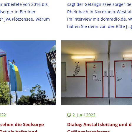
r arbeitete von 2016 bis
sagt der Gefängnisseelsorger de
lsorger in Berliner
Rheinbach in Nordrhein-Westfa
er JVA Plötzensee. Warum
im Interview mit domradio.de. 
halten Sie denn von der Bitte
[…
022
2. Juni 2022
sehen die Seelsorge
Dialog: Anstaltsleitung und d
rt als befreiend…
Gefängnisseelsorge