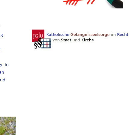
r
ng
.
ge in
en
and