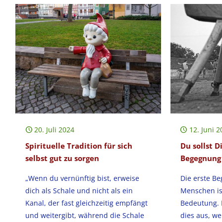
20. Juli 2024
12. Juni 2
Spirituelle Tradition für sich
Du sollst D
selbst gut zu sorgen
Begegnung
„Wenn du vernünftig bist, erweise
Die erste B
dich als Schale und nicht als ein
Menschen is
Kanal, der fast gleichzeitig empfängt
Bedeutung. 
und weitergibt, während die Schale
dies aus, we