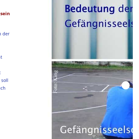
tsein
n der
ht
:
 soll
uch